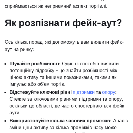
сприймаються як неприємний аспект торгівлі.
Як розпізнати фейк-аут?
Ось кілька порад, які допоможуть вам виявити фейк-
аут на ринку:
Шукайте розбіжності:
Один із способів виявити
потенційну підробку - це знайти розбіжності між
ціною активу та іншими показниками, такими як
імпульс або обʼєм торгів.
Відстежуйте ключові рівні
підтримки
та
опору
:
Стежте за ключовими рівнями підтримки та опору,
оскільки це області, де часто спостерігаються фейк-
аути.
Використовуйте кілька часових проміжків:
Аналіз
зміни ціни активу за кілька проміжків часу може