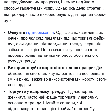
непередбачуваним процесом, і немає надійного
способу гарантувати успіх. Однак, ось деякі стратегії,
які трейдери часто використовують для торгівлі фейк-
аут:
Очікуйте
підтвердження
:
Однією з найважливіших
речей, про яку слід пам’ятати під час торгівлі фейк-
аут, є очікування підтвердження тренду, перш ніж
займати позицію. Це означає очікування чіткого
прориву рівнів підтримки чи опору або сильного
руху до тренду.
Використовуйте жорсткі стоп-лосс ордери:
Для
обмеження свого впливу на раптові та несподівані
зміни ринку, важливо використовувати жорсткі стоп-
лосс ордери.
Торгуйте у напрямку тренду:
Під час торгівлі
фейк-аут, часто найкраще торгувати у напрямку
основного тренду. Шукайте сигнали, які
підтверджують тенденцію, і займайте позиції у