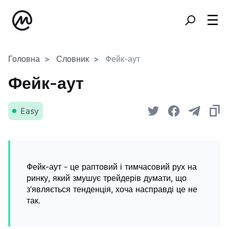
Головна
Словник
Фейк-аут
Фейк-аут
Easy
Фейк-аут - це раптовий і тимчасовий рух на
ринку, який змушує трейдерів думати, що
з’являється тенденція, хоча насправді це не
так.