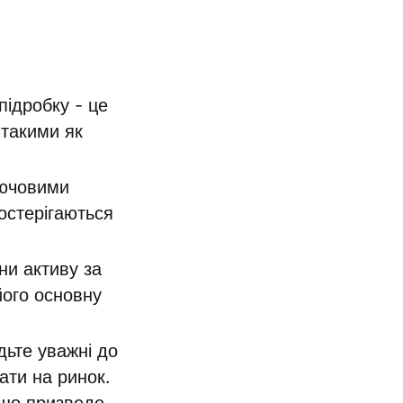
підробку - це
 такими як
ючовими
постерігаються
ни активу за
його основну
ьте уважні до
ати на ринок.