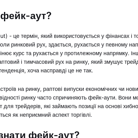
 фейк-аут?
t) - це термін, який використовується у фінансах і т
 коли ринковий рух, здається, рухається у певному на
інює курс та рухається у протилежному напрямку. І
аптовий і тимчасовий рух на ринку, який змушує трей
тенденція, хоча насправді це не так.
астроїв на ринку, раптові випуски економічних чи нов
квідності ринку часто спричиняють фейк-аути. Вони 
 для трейдерів, які займають позиції на основі хибно
ься як неприємний аспект торгівлі.
ізнати фейк-аут?