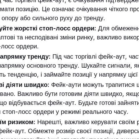
д час торгівлі фейк-аут, є очікування підтвердж
мати позицію. Це означає очікування чіткого про
 опору або сильного руху до тренду.
йте жорсткі стоп-лосс ордери:
Для обмеженн
птові та несподівані зміни ринку, важливо вико
-лосс ордери.
напрямку тренду:
Під час торгівлі фейк-аут, ча
напрямку основного тренду. Шукайте сигнали, як
ь тенденцію, і займайте позиції у напрямку цієї 
ві діяти швидко:
Фейк-аути можуть трапитися 
вано. Важливо бути готовим діяти швидко, якщ
що відбувається фейк-аут. Будьте готові зайнят
 стоп-лосс ордери у режимі реального часу.
їм ризиком:
Нарешті, важливо керувати своїм 
 фейк-аут. Обмежте розмір своєї позиції, диверс