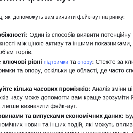
д, які допоможуть вам виявити фейк-аут на ринку:
біжності:
Один із способів виявити потенційну 
жності між ціною активу та іншими показниками,
обʼєм торгів.
 ключові рівні
та
:
Стежте за кл
підтримки
опору
римки та опору, оскільки це області, де часто с
йте кілька часових проміжків:
Аналіз зміни ці
жків часу може допомогти вам краще зрозуміти 
а легше визначити фейк-аут.
овинами та випусками економічних даних:
Буд
номічних новин та інших подій, які можуть вплив