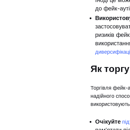
Іноді це мож
до фейк-ауті
Використову
застосовуват
ризиків фейк
використанн
диверсифікац
Як торг
Торгівля фейк-
надійного способ
використовують 
Очікуйте
пі