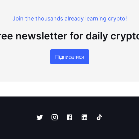
Join the thousands already learning crypto!
ree newsletter for daily cryp
Підписатися