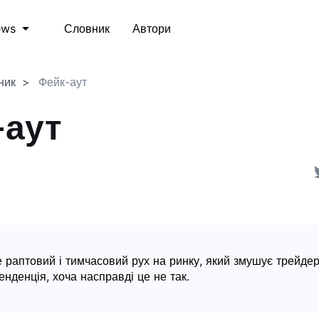
Словник
Автори
ews
ник
Фейк-аут
-аут
е раптовий і тимчасовий рух на ринку, який змушує трейдер
енденція, хоча насправді це не так.