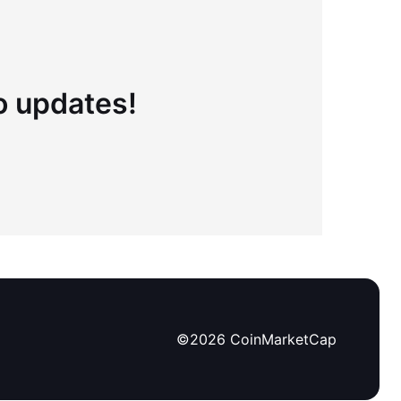
to updates!
©
2026
CoinMarketCap