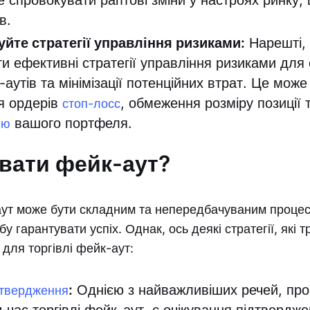
е спровокувати раптові зміни у настроях ринку,
в.
йте стратегії управління ризиками:
Нарешті,
и ефективні стратегії управління ризиками дл
-аутів та мінімізації потенційних втрат. Це мож
я ордерів
, обмеження розміру позиції 
стоп-лосс
вашого портфеля.
ію
увати фейк-аут?
аут може бути складним та непередбачуваним процес
у гарантувати успіх. Однак, ось деякі стратегії, які 
для торгівлі фейк-аут:
:
Однією з найважливіших речей, про 
дтвердження