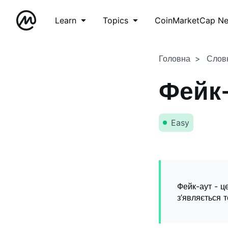
Learn
Topics
CoinMarketCap N
Головна
Слов
Фейк
Easy
Фейк-аут - ц
з’являється т