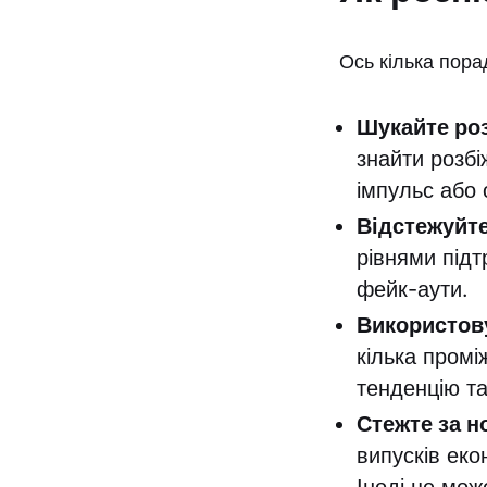
Ось кілька пора
Шукайте роз
знайти розбі
імпульс або 
Відстежуйте
рівнями підт
фейк-аути.
Використову
кілька промі
тенденцію т
Стежте за н
випусків еко