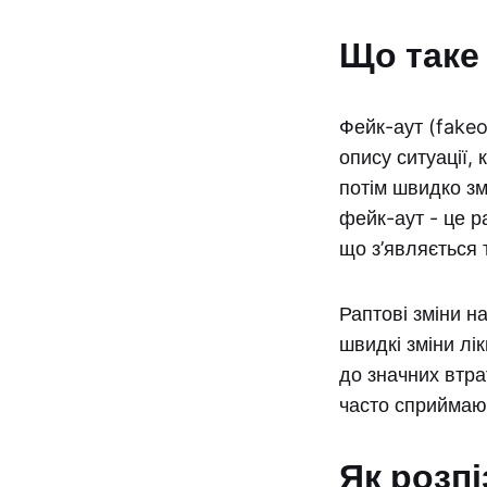
Що таке
Фейк-аут (fakeou
опису ситуації,
потім швидко зм
фейк-аут - це р
що з’являється 
Раптові зміни н
швидкі зміни лі
до значних втрат
часто сприймают
Як розп