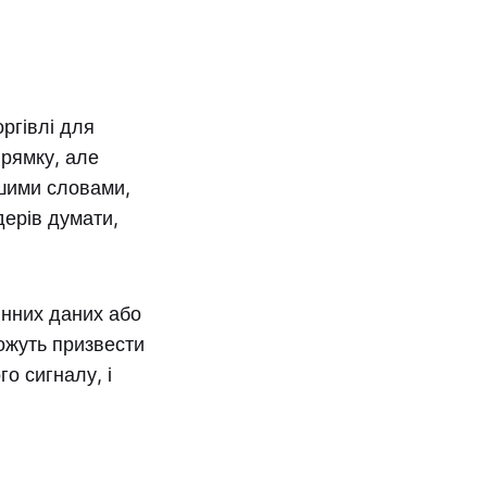
оргівлі для
прямку, але
ншими словами,
дерів думати,
инних даних або
можуть призвести
го сигналу, і