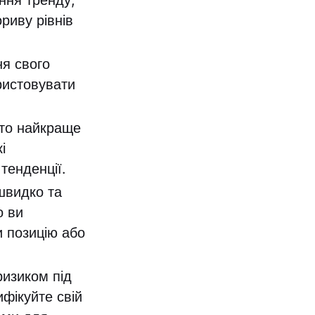
ення тренду,
риву рівнів
я свого
ристовувати
сто найкраще
і
тенденції.
швидко та
о ви
и позицію або
ризиком під
ифікуйте свій