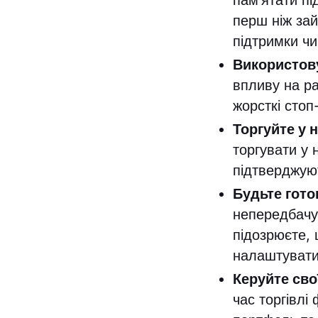
пам’ятати пі
перш ніж зай
підтримки чи
Використову
впливу на ра
жорсткі стоп
Торгуйте у 
торгувати у 
підтверджуют
Будьте гото
непередбачу
підозрюєте, 
налаштувати
Керуйте сво
час торгівлі