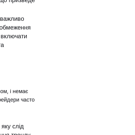
 що призведе
 важливо
я обмеження
е включати
та
ом, і немає
трейдери часто
яку слід