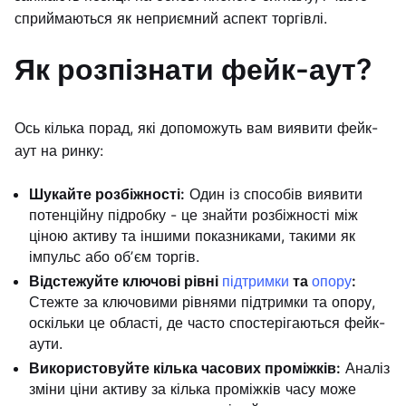
сприймаються як неприємний аспект торгівлі.
Як розпізнати фейк-аут?
Ось кілька порад, які допоможуть вам виявити фейк-
аут на ринку:
Шукайте розбіжності:
Один із способів виявити
потенційну підробку - це знайти розбіжності між
ціною активу та іншими показниками, такими як
імпульс або обʼєм торгів.
Відстежуйте ключові рівні
підтримки
та
опору
:
Стежте за ключовими рівнями підтримки та опору,
оскільки це області, де часто спостерігаються фейк-
аути.
Використовуйте кілька часових проміжків:
Аналіз
зміни ціни активу за кілька проміжків часу може