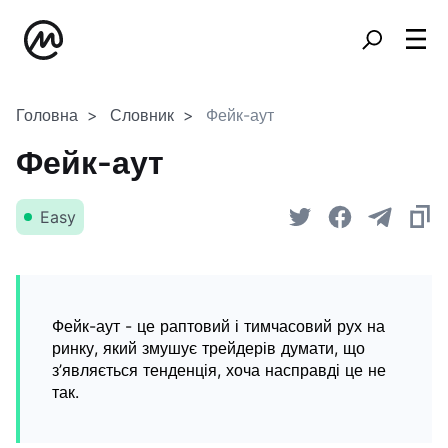
Головна
Словник
Фейк-аут
Фейк-аут
Easy
Фейк-аут - це раптовий і тимчасовий рух на
ринку, який змушує трейдерів думати, що
з’являється тенденція, хоча насправді це не
так.