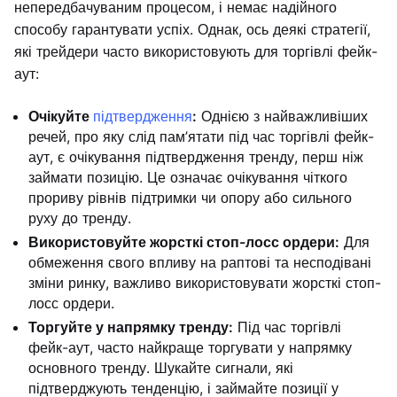
непередбачуваним процесом, і немає надійного
способу гарантувати успіх. Однак, ось деякі стратегії,
які трейдери часто використовують для торгівлі фейк-
аут:
Очікуйте
підтвердження
:
Однією з найважливіших
речей, про яку слід пам’ятати під час торгівлі фейк-
аут, є очікування підтвердження тренду, перш ніж
займати позицію. Це означає очікування чіткого
прориву рівнів підтримки чи опору або сильного
руху до тренду.
Використовуйте жорсткі стоп-лосс ордери:
Для
обмеження свого впливу на раптові та несподівані
зміни ринку, важливо використовувати жорсткі стоп-
лосс ордери.
Торгуйте у напрямку тренду:
Під час торгівлі
фейк-аут, часто найкраще торгувати у напрямку
основного тренду. Шукайте сигнали, які
підтверджують тенденцію, і займайте позиції у