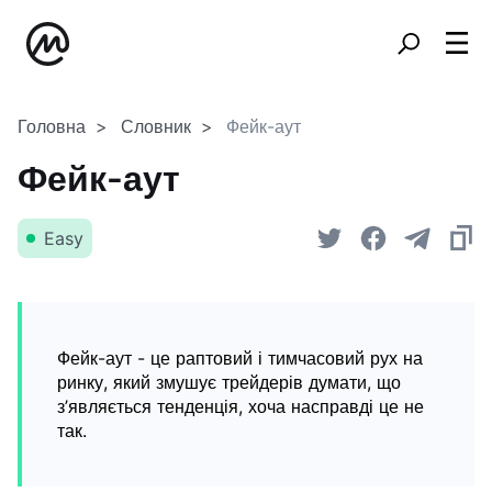
Головна
Словник
Фейк-аут
Фейк-аут
Easy
Фейк-аут - це раптовий і тимчасовий рух на
ринку, який змушує трейдерів думати, що
з’являється тенденція, хоча насправді це не
так.