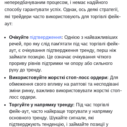
непередбачуваним процесом, і немає надійного
способу гарантувати успіх. Однак, ось деякі стратегії,
які трейдери часто використовують для торгівлі фейк-
аут:
Очікуйте
підтвердження
:
Однією з найважливіших
речей, про яку слід пам’ятати під час торгівлі фейк-
аут, є очікування підтвердження тренду, перш ніж
займати позицію. Це означає очікування чіткого
прориву рівнів підтримки чи опору або сильного
руху до тренду.
Використовуйте жорсткі стоп-лосс ордери:
Для
обмеження свого впливу на раптові та несподівані
зміни ринку, важливо використовувати жорсткі стоп-
лосс ордери.
Торгуйте у напрямку тренду:
Під час торгівлі
фейк-аут, часто найкраще торгувати у напрямку
основного тренду. Шукайте сигнали, які
підтверджують тенденцію, і займайте позиції у