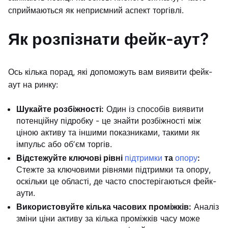
сприймаються як неприємний аспект торгівлі.
Як розпізнати фейк-аут?
Ось кілька порад, які допоможуть вам виявити фейк-
аут на ринку:
Шукайте розбіжності:
Один із способів виявити
потенційну підробку - це знайти розбіжності між
ціною активу та іншими показниками, такими як
імпульс або обʼєм торгів.
Відстежуйте ключові рівні
підтримки
та
опору
:
Стежте за ключовими рівнями підтримки та опору,
оскільки це області, де часто спостерігаються фейк-
аути.
Використовуйте кілька часових проміжків:
Аналіз
зміни ціни активу за кілька проміжків часу може