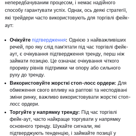
непередбачуваним процесом, і немає надійного
способу гарантувати успіх. Однак, ось деякі стратегії,
які трейдери часто використовують для торгівлі фейк-
аут:
Очікуйте
підтвердження
:
Однією з найважливіших
речей, про яку слід пам’ятати під час торгівлі фейк-
аут, є очікування підтвердження тренду, перш ніж
займати позицію. Це означає очікування чіткого
прориву рівнів підтримки чи опору або сильного
руху до тренду.
Використовуйте жорсткі стоп-лосс ордери:
Для
обмеження свого впливу на раптові та несподівані
зміни ринку, важливо використовувати жорсткі стоп-
лосс ордери.
Торгуйте у напрямку тренду:
Під час торгівлі
фейк-аут, часто найкраще торгувати у напрямку
основного тренду. Шукайте сигнали, які
підтверджують тенденцію, і займайте позиції у