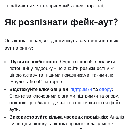
сприймаються як неприємний аспект торгівлі.
Як розпізнати фейк-аут?
Ось кілька порад, які допоможуть вам виявити фейк-
аут на ринку:
Шукайте розбіжності:
Один із способів виявити
потенційну підробку - це знайти розбіжності між
ціною активу та іншими показниками, такими як
імпульс або обʼєм торгів.
Відстежуйте ключові рівні
підтримки
та
опору
:
Стежте за ключовими рівнями підтримки та опору,
оскільки це області, де часто спостерігаються фейк-
аути.
Використовуйте кілька часових проміжків:
Аналіз
зміни ціни активу за кілька проміжків часу може