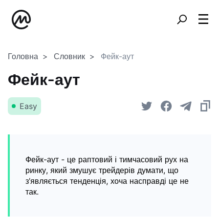
Головна
Словник
Фейк-аут
Фейк-аут
Easy
Фейк-аут - це раптовий і тимчасовий рух на
ринку, який змушує трейдерів думати, що
з’являється тенденція, хоча насправді це не
так.