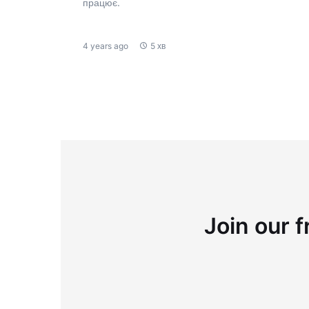
працює.
4 years ago
5 хв
Join our f