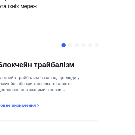
та їхніх мереж
Блокчейн трайбалізм
Абстра
запису
локчейн трайбалізм означає, що люди у
локчейні або криптоспільноті стають
Абстракція о
деологічно пов’язаними з певни...
полегшення 
користувачів
овне визначення
>
Повне визн