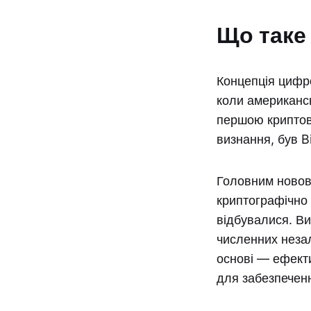
Що таке
Концепція цифр
коли американс
першою криптов
визнання, був Bi
Головним новов
криптографічно
відбувалися. Ви
численних незал
основі — ефект
для забезпечен