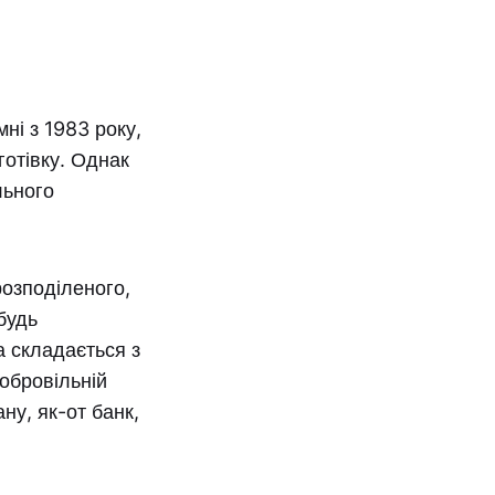
мні з 1983 року,
отівку. Однак
льного
озподіленого,
будь
а складається з
добровільній
ну, як-от банк,