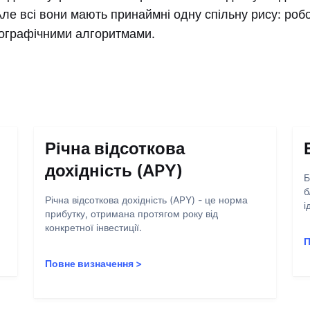
Але всі вони мають принаймні одну спільну рису: робо
ографічними алгоритмами.
Річна відсоткова
дохідність (APY)
Б
б
Річна відсоткова дохідність (APY) - це норма
і
прибутку, отримана протягом року від
конкретної інвестиції.
П
Повне визначення
>