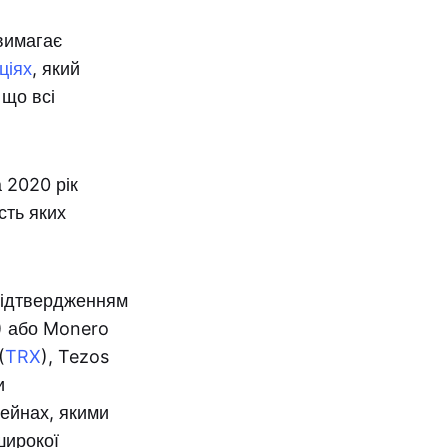
вимагає
ціях
, який
 що всі
 2020 рік
сть яких
 підтвердженням
) або Monero
(
TRX
), Tezos
и
чейнах, якими
широкої