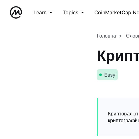
Learn
Topics
CoinMarketCap N
Головна
Слов
Крип
Easy
Криптовалюти
криптографічн