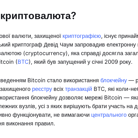
 криптовалюта?
ової валюти, захищеної
криптографією
, існує принай
ький криптограф Девід Чаум запровадив електронну г
алютою (cryptocurrency), яка справді досягла зага
tcoin (
BTC
), який був запущений у січні 2009 року.
веденням Bitcoin стало використання
блокчейну
— р
 захищеного
реєстру
всіх
транзакцій
BTC, які коли-не
користання блокчейну дозволяє мережі Bitcoin — як
ежних вузлів, усі з яких вирішують брати участь на 
ивно функціонувати, не вимагаючи
центрального
орга
ня виконання правил.