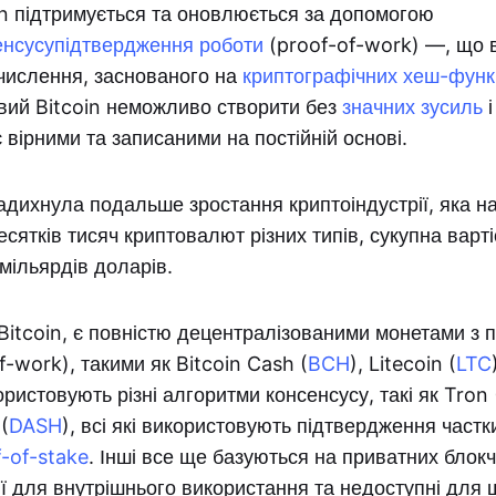
in підтримується та оновлюється за допомогою
енсусу
підтвердження роботи
(proof-of-work) —, що 
бчислення, заснованого на
криптографічних хеш-функ
овий Bitcoin неможливо створити без
значних зусиль
і
є вірними та записаними на постійній основі.
адихнула подальше зростання криптоіндустрії, яка на
есятків тисяч криптовалют різних типів, сукупна варті
 мільярдів доларів.
 і Bitcoin, є повністю децентралізованими монетами з
f-work), такими як Bitcoin Cash (
BCH
), Litecoin (
LTC
користовують різні алгоритми консенсусу, такі як Tron 
(
DASH
), всі які використовують підтвердження частк
-of-stake
. Інші все ще базуються на приватних блок
ї для внутрішнього використання та недоступні для 