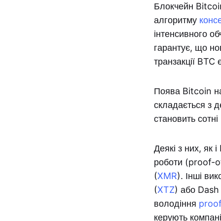
Блокчейн Bitco
алгоритму
конс
інтенсивного о
гарантує, що н
транзакції BTC 
Поява Bitcoin н
складається з д
становить сотні
Деякі з них, як
роботи (proof-o
(
XMR
). Інші ви
(
XTZ
) або Dash 
володіння
proof
керують компані