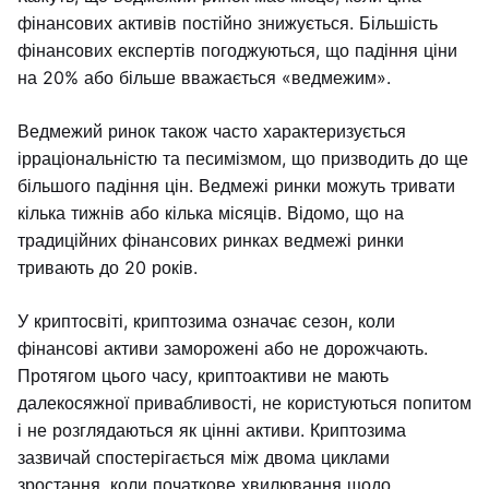
фінансових активів постійно знижується. Більшість
фінансових експертів погоджуються, що падіння ціни
на 20% або більше вважається «ведмежим».
Ведмежий ринок також часто характеризується
ірраціональністю та песимізмом, що призводить до ще
більшого падіння цін. Ведмежі ринки можуть тривати
кілька тижнів або кілька місяців. Відомо, що на
традиційних фінансових ринках ведмежі ринки
тривають до 20 років.
У криптосвіті, криптозима означає сезон, коли
фінансові активи заморожені або не дорожчають.
Протягом цього часу, криптоактиви не мають
далекосяжної привабливості, не користуються попитом
і не розглядаються як цінні активи. Криптозима
зазвичай спостерігається між двома циклами
зростання, коли початкове хвилювання щодо