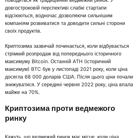
поводиться як традиційний ведмежий ринок. У
довгостроковій перспективі слабкі стартапи
відсіюються, водночас дозволяючи сильнішим
компаніям розвиватися та доводити сильні сторони
своїх продуктів.
Криптозима зазвичай починається, коли відбувається
стрімкий розпродаж від попереднього історичного
максимуму Bitcoin. Останній ATH (історичний
максимум) BTC був у листопаді 2021 року, коли ціна
досягла 68 000 доларів США. Після цього ціни почали
знижуватися. У середині червня 2022 року, ціна впала
майже на 70%.
Криптозима проти ведмежого
ринку
Кажуть, що ведмежий ринок має місце, коли ціна