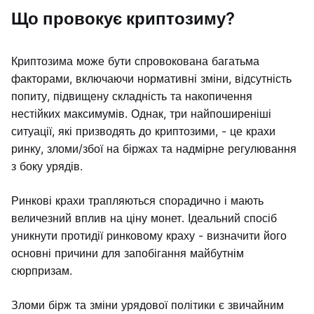
Що провокує криптозиму?
Криптозима може бути спровокована багатьма
факторами, включаючи нормативні зміни, відсутність
попиту, підвищену складність та накопичення
нестійких максимумів. Однак, три найпоширеніші
ситуації, які призводять до криптозими, - це крахи
ринку, зломи/збої на біржах та надмірне регулювання
з боку урядів.
Ринкові крахи трапляються спорадично і мають
величезний вплив на ціну монет. Ідеальний спосіб
уникнути протидії ринковому краху - визначити його
основні причини для запобігання майбутнім
сюрпризам.
Зломи бірж та зміни урядової політики є звичайним