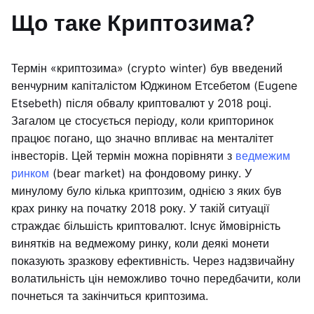
Що таке Криптозима?
Термін «криптозима» (crypto winter) був введений
венчурним капіталістом Юджином Етсебетом (Eugene
Etsebeth) після обвалу криптовалют у 2018 році.
Загалом це стосується періоду, коли крипторинок
працює погано, що значно впливає на менталітет
інвесторів. Цей термін можна порівняти з
ведмежим
ринком
(bear market) на фондовому ринку. У
минулому було кілька криптозим, однією з яких був
крах ринку на початку 2018 року. У такій ситуації
страждає більшість криптовалют. Існує ймовірність
винятків на ведмежому ринку, коли деякі монети
показують зразкову ефективність. Через надзвичайну
волатильність цін неможливо точно передбачити, коли
почнеться та закінчиться криптозима.