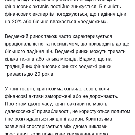
фінансових активів постійно знижується. Більшість
фінансових експертів погоджуються, що падіння ціни
на 20% або більше вважається «ведмежим».
Ведмежий ринок також часто характеризується
ірраціональністю та песимізмом, що призводить до ще
більшого падіння цін. Ведмежі ринки можуть тривати
кілька тижнів або кілька місяців. Відомо, що на
традиційних фінансових ринках ведмежі ринки
тривають до 20 років.
У криптосвіті, криптозима означає сезон, коли
фінансові активи заморожені або не дорожчають.
Протягом цього часу, криптоактиви не мають
далекосяжної привабливості, не користуються попитом
і не розглядаються як цінні активи. Криптозима
зазвичай спостерігається між двома циклами
зростання, коли початкове хвилювання щодо