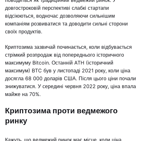
поводиться як традиційний ведмежий ринок. У
довгостроковій перспективі слабкі стартапи
відсіюються, водночас дозволяючи сильнішим
компаніям розвиватися та доводити сильні сторони
своїх продуктів.
Криптозима зазвичай починається, коли відбувається
стрімкий розпродаж від попереднього історичного
максимуму Bitcoin. Останній ATH (історичний
максимум) BTC був у листопаді 2021 року, коли ціна
досягла 68 000 доларів США. Після цього ціни почали
знижуватися. У середині червня 2022 року, ціна впала
майже на 70%.
Криптозима проти ведмежого
ринку
Кажуть, що ведмежий ринок має місце, коли ціна