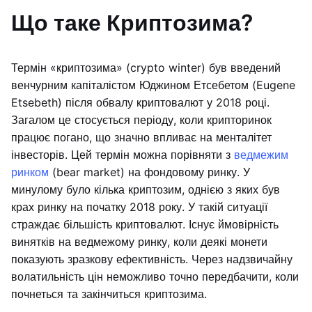
Що таке Криптозима?
Термін «криптозима» (crypto winter) був введений
венчурним капіталістом Юджином Етсебетом (Eugene
Etsebeth) після обвалу криптовалют у 2018 році.
Загалом це стосується періоду, коли крипторинок
працює погано, що значно впливає на менталітет
інвесторів. Цей термін можна порівняти з
ведмежим
ринком
(bear market) на фондовому ринку. У
минулому було кілька криптозим, однією з яких був
крах ринку на початку 2018 року. У такій ситуації
страждає більшість криптовалют. Існує ймовірність
винятків на ведмежому ринку, коли деякі монети
показують зразкову ефективність. Через надзвичайну
волатильність цін неможливо точно передбачити, коли
почнеться та закінчиться криптозима.