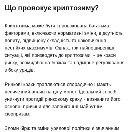
Що провокує криптозиму?
Криптозима може бути спровокована багатьма
факторами, включаючи нормативні зміни, відсутність
попиту, підвищену складність та накопичення
нестійких максимумів. Однак, три найпоширеніші
ситуації, які призводять до криптозими, - це крахи
ринку, зломи/збої на біржах та надмірне регулювання
з боку урядів.
Ринкові крахи трапляються спорадично і мають
величезний вплив на ціну монет. Ідеальний спосіб
уникнути протидії ринковому краху - визначити його
основні причини для запобігання майбутнім
сюрпризам.
Зломи бірж та зміни урядової політики є звичайним