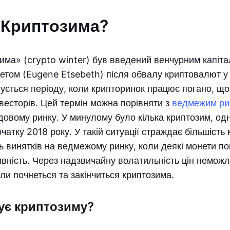
 Криптозима?
има» (crypto winter) був введений венчурним капіта
том (Eugene Etsebeth) після обвалу криптовалют у 
ується періоду, коли крипторинок працює погано, щ
нвесторів. Цей термін можна порівняти з
ведмежим ри
овому ринку. У минулому було кілька криптозим, одн
очатку 2018 року. У такій ситуації страждає більшість
ть винятків на ведмежому ринку, коли деякі монети п
вність. Через надзвичайну волатильність цін немож
ли почнеться та закінчиться криптозима.
ує криптозиму?