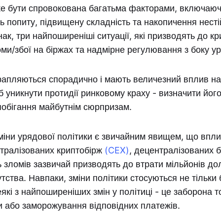
е бути спровокована багатьма факторами, включаюч
сть попиту, підвищену складність та накопичення несті
ак, три найпоширеніші ситуації, які призводять до кр
оми/збої на біржах та надмірне регулювання з боку ур
рапляються спорадично і мають величезний вплив на 
б уникнути протидії ринковому краху - визначити його
побігання майбутнім сюрпризам.
міни урядової політики є звичайним явищем, що впл
нтралізованих криптобірж
(CEX)
, децентралізованих 
ь зломів зазвичай призводять до втрати мільйонів дола
тства. Навпаки, зміни політики стосуються не тільки 
які з найпоширеніших змін у політиці - це заборона т
 або заморожування відповідних платежів.