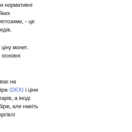
и нормативні
йких
иптозими, - це
ядів.
ціну монет.
 основні
иває на
бірж
(DEX)
і ціни
рів, а іноді
бірж, але навіть
оргівлі