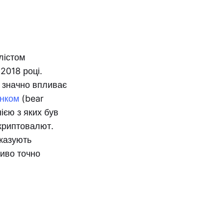
лістом
2018 році.
о значно впливає
нком
(bear
ією з яких був
 криптовалют.
оказують
ливо точно