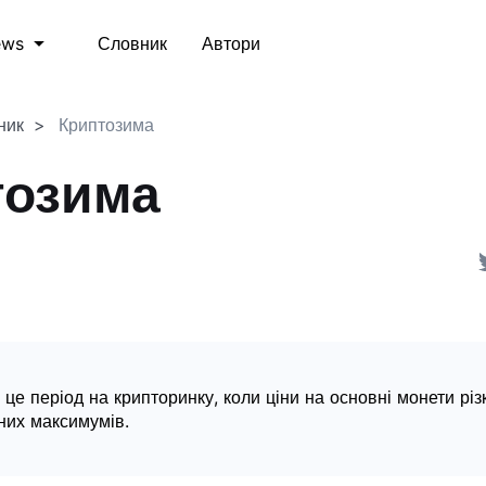
Словник
Автори
ews
ник
Криптозима
тозима
 це період на крипторинку, коли ціни на основні монети різ
чних максимумів.