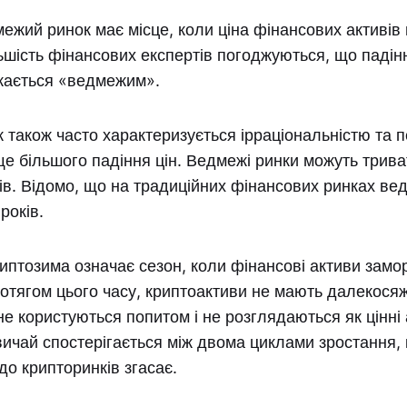
ежий ринок має місце, коли ціна фінансових активів 
ьшість фінансових експертів погоджуються, що падін
жається «ведмежим».
також часто характеризується ірраціональністю та 
е більшого падіння цін. Ведмежі ринки можуть триват
ців. Відомо, що на традиційних фінансових ринках ве
років.
криптозима означає сезон, коли фінансові активи замо
отягом цього часу, криптоактиви не мають далекося
не користуються попитом і не розглядаються як цінні 
ичай спостерігається між двома циклами зростання,
о крипторинків згасає.