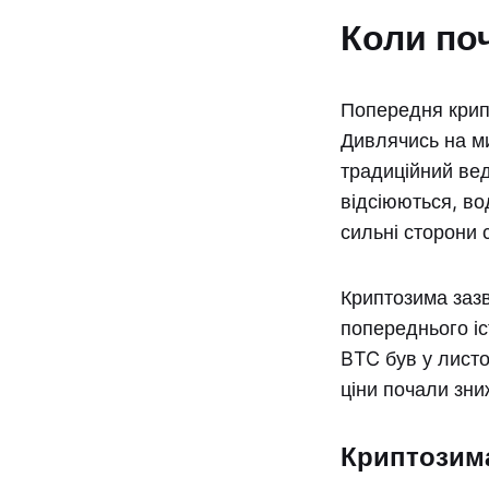
Коли по
Попередня крипт
Дивлячись на м
традиційний вед
відсіюються, в
сильні сторони с
Криптозима зазв
попереднього іс
BTC був у листо
ціни почали зни
Криптозима