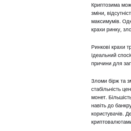
Криптозима мож
зміни, відсутні
максимумів. Одн
крахи ринку, зл
Ринкові крахи т
Ідеальний спосі
причини для за
Зломи бірж та з
стабільність це
монет. Більшіст
навіть до банкру
користувачів. Де
криптовалютами