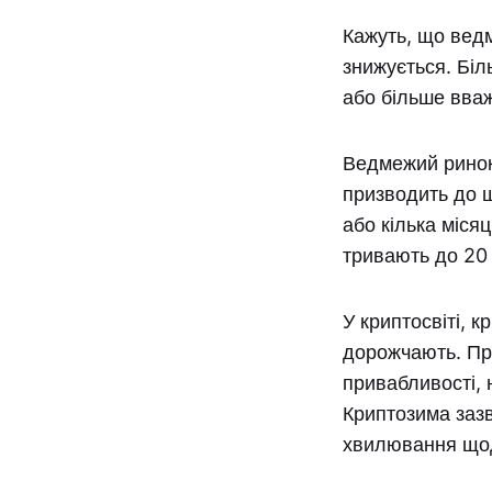
Кажуть, що ведм
знижується. Біл
або більше вва
Ведмежий ринок 
призводить до щ
або кілька міся
тривають до 20 
У криптосвіті, 
дорожчають. Пр
привабливості, 
Криптозима зазв
хвилювання щод