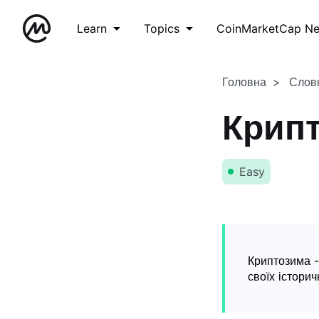
Learn
Topics
CoinMarketCap N
Головна
Слов
Крип
Easy
Криптозима -
своїх істори