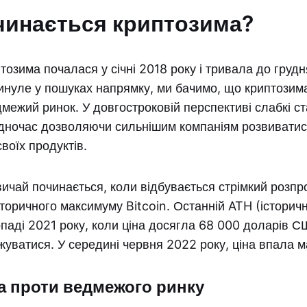
чинається криптозима?
озима почалася у січні 2018 року і тривала до грудн
инуле у пошуках напрямку, ми бачимо, що криптозим
межий ринок. У довгостроковій перспективі слабкі с
одночас дозволяючи сильнішим компаніям розвиватис
воїх продуктів.
ичай починається, коли відбувається стрімкий розпр
торичного максимуму Bitcoin. Останній ATH (історич
паді 2021 року, коли ціна досягла 68 000 доларів С
жуватися. У середині червня 2022 року, ціна впала 
 проти ведмежого ринку