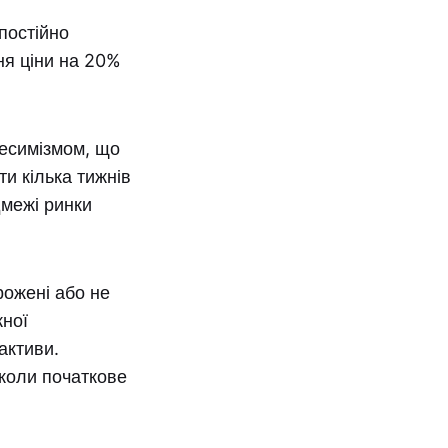
постійно
ня ціни на 20%
песимізмом, що
и кілька тижнів
дмежі ринки
рожені або не
жної
активи.
 коли початкове