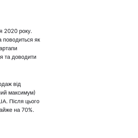
я 2020 року.
а поводиться як
тартапи
я та доводити
одаж від
ний максимум)
ША. Після цього
майже на 70%.