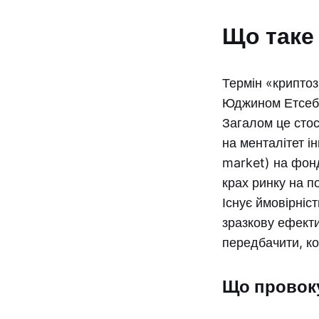
Що таке
Термін «криптоз
Юджином Етсебе
Загалом це стос
на менталітет і
market) на фонд
крах ринку на п
Існує ймовірніс
зразкову ефекти
передбачити, ко
Що провок