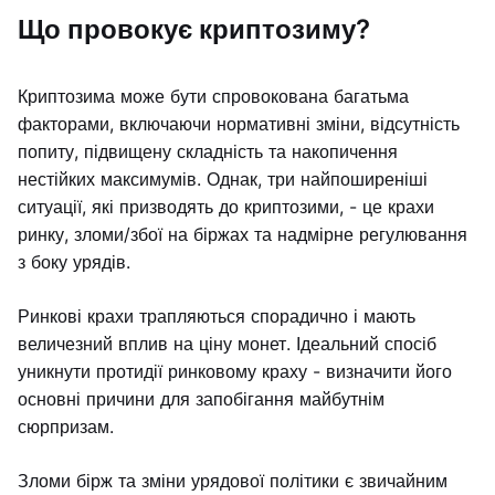
Що провокує криптозиму?
Криптозима може бути спровокована багатьма
факторами, включаючи нормативні зміни, відсутність
попиту, підвищену складність та накопичення
нестійких максимумів. Однак, три найпоширеніші
ситуації, які призводять до криптозими, - це крахи
ринку, зломи/збої на біржах та надмірне регулювання
з боку урядів.
Ринкові крахи трапляються спорадично і мають
величезний вплив на ціну монет. Ідеальний спосіб
уникнути протидії ринковому краху - визначити його
основні причини для запобігання майбутнім
сюрпризам.
Зломи бірж та зміни урядової політики є звичайним