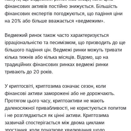
фінансових активів постійно знижується. Більшість
фінансових експертів погоджуються, що падіння ціни
на 20% або більше вважається «ведмежим».
Ведмежий ринок також часто характеризується
ірраціональністю та песимізмом, що призводить до ще
більшого падіння цін. Ведмежі ринки можуть тривати
кілька тижнів або кілька місяців. Відомо, що на
традиційних фінансових ринках ведмежі ринки
тривають до 20 років.
У криптосвіті, криптозима означає сезон, коли
фінансові активи заморожені або не дорожчають.
Протягом цього часу, криптоактиви не мають
далекосяжної привабливості, не користуються попитом
і не розглядаються як цінні активи. Криптозима
зазвичай спостерігається між двома циклами
зростання, коли початкове хвилювання щодо