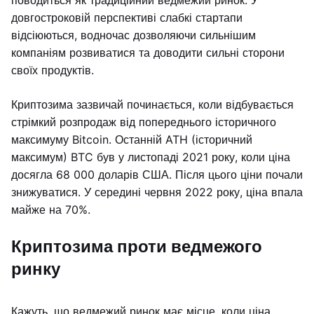
поводиться як традиційний ведмежий ринок. У
довгостроковій перспективі слабкі стартапи
відсіюються, водночас дозволяючи сильнішим
компаніям розвиватися та доводити сильні сторони
своїх продуктів.
Криптозима зазвичай починається, коли відбувається
стрімкий розпродаж від попереднього історичного
максимуму Bitcoin. Останній ATH (історичний
максимум) BTC був у листопаді 2021 року, коли ціна
досягла 68 000 доларів США. Після цього ціни почали
знижуватися. У середині червня 2022 року, ціна впала
майже на 70%.
Криптозима проти ведмежого
ринку
Кажуть, що ведмежий ринок має місце, коли ціна