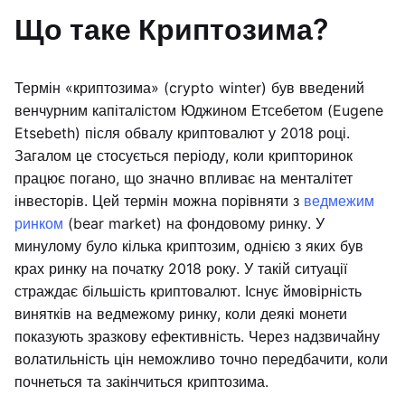
Що таке Криптозима?
Термін «криптозима» (crypto winter) був введений
венчурним капіталістом Юджином Етсебетом (Eugene
Etsebeth) після обвалу криптовалют у 2018 році.
Загалом це стосується періоду, коли крипторинок
працює погано, що значно впливає на менталітет
інвесторів. Цей термін можна порівняти з
ведмежим
ринком
(bear market) на фондовому ринку. У
минулому було кілька криптозим, однією з яких був
крах ринку на початку 2018 року. У такій ситуації
страждає більшість криптовалют. Існує ймовірність
винятків на ведмежому ринку, коли деякі монети
показують зразкову ефективність. Через надзвичайну
волатильність цін неможливо точно передбачити, коли
почнеться та закінчиться криптозима.