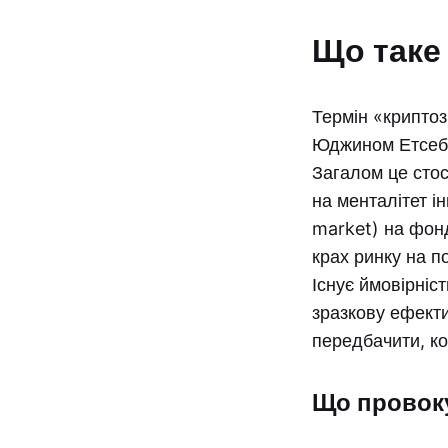
Що таке
Термін «криптоз
Юджином Етсебе
Загалом це стос
на менталітет і
market) на фонд
крах ринку на п
Існує ймовірніс
зразкову ефекти
передбачити, ко
Що провок