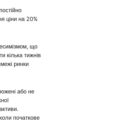
постійно
ня ціни на 20%
песимізмом, що
и кілька тижнів
дмежі ринки
рожені або не
жної
активи.
 коли початкове