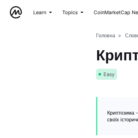
Learn
Topics
CoinMarketCap N
Головна
Слов
Крип
Easy
Криптозима -
своїх істори