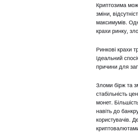
Криптозима мож
зміни, відсутні
максимумів. Одн
крахи ринку, зл
Ринкові крахи т
Ідеальний спосі
причини для за
Зломи бірж та з
стабільність це
монет. Більшіст
навіть до банкру
користувачів. Де
криптовалютами