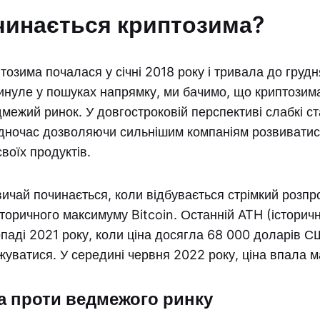
чинається криптозима?
озима почалася у січні 2018 року і тривала до грудн
инуле у пошуках напрямку, ми бачимо, що криптозим
межий ринок. У довгостроковій перспективі слабкі с
одночас дозволяючи сильнішим компаніям розвиватис
воїх продуктів.
ичай починається, коли відбувається стрімкий розпр
торичного максимуму Bitcoin. Останній ATH (історич
паді 2021 року, коли ціна досягла 68 000 доларів С
жуватися. У середині червня 2022 року, ціна впала 
 проти ведмежого ринку