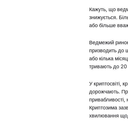
Кажуть, що ведм
знижується. Біл
або більше вва
Ведмежий ринок 
призводить до щ
або кілька міся
тривають до 20 
У криптосвіті, 
дорожчають. Пр
привабливості, 
Криптозима зазв
хвилювання щод