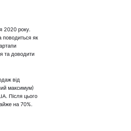
я 2020 року.
а поводиться як
тартапи
я та доводити
одаж від
ний максимум)
ША. Після цього
майже на 70%.