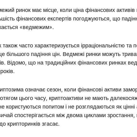
ежий ринок має місце, коли ціна фінансових активів 
ьшість фінансових експертів погоджуються, що падін
жається «ведмежим».
також часто характеризується ірраціональністю та 
е більшого падіння цін. Ведмежі ринки можуть триват
ців. Відомо, що на традиційних фінансових ринках ве
років.
криптозима означає сезон, коли фінансові активи замо
отягом цього часу, криптоактиви не мають далекося
не користуються попитом і не розглядаються як цінні 
ичай спостерігається між двома циклами зростання,
о крипторинків згасає.