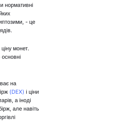
и нормативні
йких
иптозими, - це
ядів.
ціну монет.
 основні
иває на
бірж
(DEX)
і ціни
рів, а іноді
бірж, але навіть
оргівлі