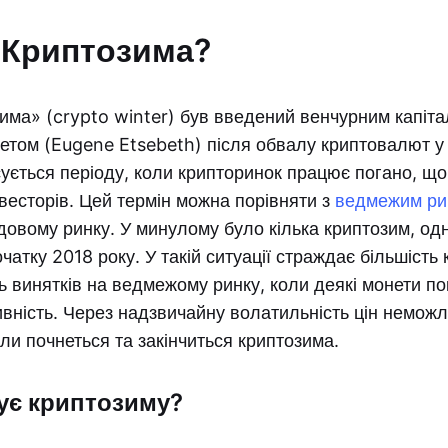
 Криптозима?
има» (crypto winter) був введений венчурним капіта
том (Eugene Etsebeth) після обвалу криптовалют у 
ується періоду, коли крипторинок працює погано, щ
нвесторів. Цей термін можна порівняти з
ведмежим ри
овому ринку. У минулому було кілька криптозим, одн
очатку 2018 року. У такій ситуації страждає більшість
ть винятків на ведмежому ринку, коли деякі монети п
вність. Через надзвичайну волатильність цін немож
ли почнеться та закінчиться криптозима.
ує криптозиму?