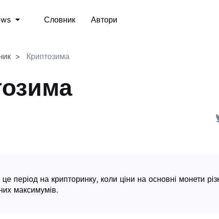
Словник
Автори
ews
ник
Криптозима
тозима
 це період на крипторинку, коли ціни на основні монети різ
чних максимумів.