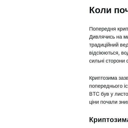
Коли по
Попередня крипт
Дивлячись на м
традиційний вед
відсіюються, в
сильні сторони с
Криптозима зазв
попереднього іс
BTC був у листо
ціни почали зни
Криптозима