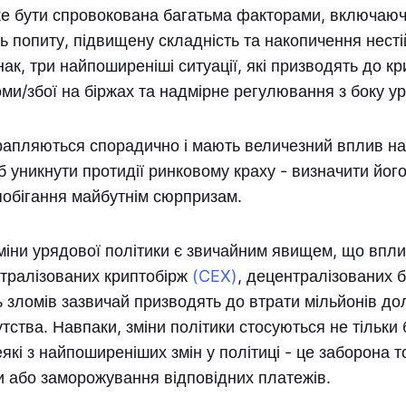
е бути спровокована багатьма факторами, включаюч
сть попиту, підвищену складність та накопичення несті
ак, три найпоширеніші ситуації, які призводять до кр
оми/збої на біржах та надмірне регулювання з боку ур
рапляються спорадично і мають величезний вплив на 
б уникнути протидії ринковому краху - визначити його
побігання майбутнім сюрпризам.
міни урядової політики є звичайним явищем, що впл
нтралізованих криптобірж
(CEX)
, децентралізованих 
ь зломів зазвичай призводять до втрати мільйонів дола
тства. Навпаки, зміни політики стосуються не тільки 
які з найпоширеніших змін у політиці - це заборона т
 або заморожування відповідних платежів.