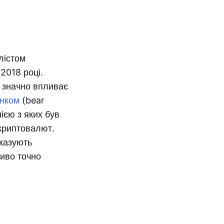
лістом
2018 році.
о значно впливає
нком
(bear
ією з яких був
 криптовалют.
оказують
ливо точно