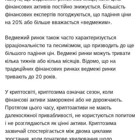
фінансових активів постійно знижується. Більшість
фінансових експертів погоджуються, що падіння ціни
на 20% або більше вважається «ведмежим».
Ведмежий ринок також часто характеризується
ірраціональністю та песимізмом, що призводить до ще
більшого падіння цін. Ведмежі ринки можуть тривати
кілька тижнів або кілька місяців. Відомо, що на
традиційних фінансових ринках ведмежі ринки
тривають до 20 років.
У криптосвіті, криптозима означає сезон, коли
фінансові активи заморожені або не дорожчають.
Протягом цього часу, криптоактиви не мають
далекосяжної привабливості, не користуються попитом
і не розглядаються як цінні активи. Криптозима
зазвичай спостерігається між двома циклами
зростання, коли початкове хвилювання щодо