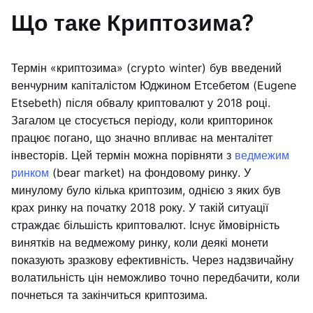
Що таке Криптозима?
Термін «криптозима» (crypto winter) був введений
венчурним капіталістом Юджином Етсебетом (Eugene
Etsebeth) після обвалу криптовалют у 2018 році.
Загалом це стосується періоду, коли крипторинок
працює погано, що значно впливає на менталітет
інвесторів. Цей термін можна порівняти з
ведмежим
ринком
(bear market) на фондовому ринку. У
минулому було кілька криптозим, однією з яких був
крах ринку на початку 2018 року. У такій ситуації
страждає більшість криптовалют. Існує ймовірність
винятків на ведмежому ринку, коли деякі монети
показують зразкову ефективність. Через надзвичайну
волатильність цін неможливо точно передбачити, коли
почнеться та закінчиться криптозима.