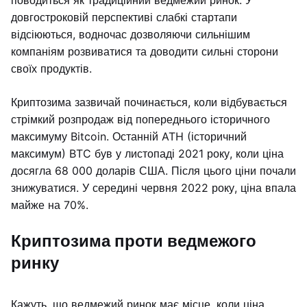
поводиться як традиційний ведмежий ринок. У
довгостроковій перспективі слабкі стартапи
відсіюються, водночас дозволяючи сильнішим
компаніям розвиватися та доводити сильні сторони
своїх продуктів.
Криптозима зазвичай починається, коли відбувається
стрімкий розпродаж від попереднього історичного
максимуму Bitcoin. Останній ATH (історичний
максимум) BTC був у листопаді 2021 року, коли ціна
досягла 68 000 доларів США. Після цього ціни почали
знижуватися. У середині червня 2022 року, ціна впала
майже на 70%.
Криптозима проти ведмежого
ринку
Кажуть, що ведмежий ринок має місце, коли ціна