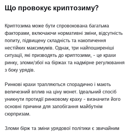
Що провокує криптозиму?
Криптозима може бути спровокована багатьма
факторами, включаючи нормативні зміни, відсутність
попиту, підвищену складність та накопичення
нестійких максимумів. Однак, три найпоширеніші
ситуації, які призводять до криптозими, - це крахи
ринку, зломи/збої на біржах та надмірне регулювання
з боку урядів.
Ринкові крахи трапляються спорадично і мають
величезний вплив на ціну монет. Ідеальний спосіб
уникнути протидії ринковому краху - визначити його
основні причини для запобігання майбутнім
сюрпризам.
Зломи бірж та зміни урядової політики є звичайним