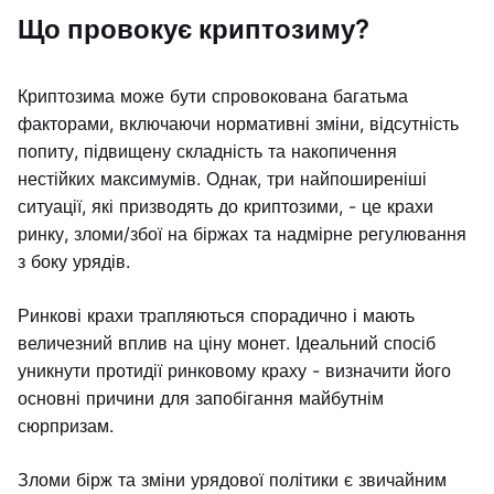
Що провокує криптозиму?
Криптозима може бути спровокована багатьма
факторами, включаючи нормативні зміни, відсутність
попиту, підвищену складність та накопичення
нестійких максимумів. Однак, три найпоширеніші
ситуації, які призводять до криптозими, - це крахи
ринку, зломи/збої на біржах та надмірне регулювання
з боку урядів.
Ринкові крахи трапляються спорадично і мають
величезний вплив на ціну монет. Ідеальний спосіб
уникнути протидії ринковому краху - визначити його
основні причини для запобігання майбутнім
сюрпризам.
Зломи бірж та зміни урядової політики є звичайним