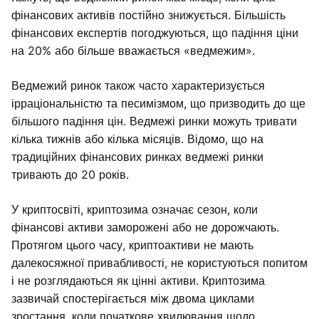
фінансових активів постійно знижується. Більшість
фінансових експертів погоджуються, що падіння ціни
на 20% або більше вважається «ведмежим».
Ведмежий ринок також часто характеризується
ірраціональністю та песимізмом, що призводить до ще
більшого падіння цін. Ведмежі ринки можуть тривати
кілька тижнів або кілька місяців. Відомо, що на
традиційних фінансових ринках ведмежі ринки
тривають до 20 років.
У криптосвіті, криптозима означає сезон, коли
фінансові активи заморожені або не дорожчають.
Протягом цього часу, криптоактиви не мають
далекосяжної привабливості, не користуються попитом
і не розглядаються як цінні активи. Криптозима
зазвичай спостерігається між двома циклами
зростання, коли початкове хвилювання щодо