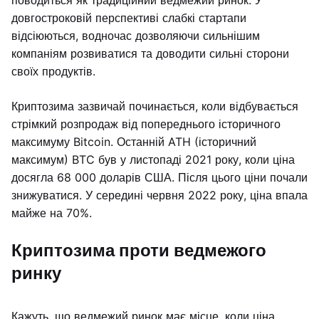
поводиться як традиційний ведмежий ринок. У
довгостроковій перспективі слабкі стартапи
відсіюються, водночас дозволяючи сильнішим
компаніям розвиватися та доводити сильні сторони
своїх продуктів.
Криптозима зазвичай починається, коли відбувається
стрімкий розпродаж від попереднього історичного
максимуму Bitcoin. Останній ATH (історичний
максимум) BTC був у листопаді 2021 року, коли ціна
досягла 68 000 доларів США. Після цього ціни почали
знижуватися. У середині червня 2022 року, ціна впала
майже на 70%.
Криптозима проти ведмежого
ринку
Кажуть, що ведмежий ринок має місце, коли ціна