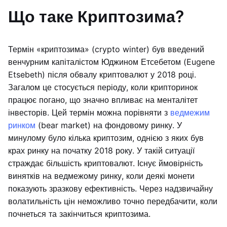
Що таке Криптозима?
Термін «криптозима» (crypto winter) був введений
венчурним капіталістом Юджином Етсебетом (Eugene
Etsebeth) після обвалу криптовалют у 2018 році.
Загалом це стосується періоду, коли крипторинок
працює погано, що значно впливає на менталітет
інвесторів. Цей термін можна порівняти з
ведмежим
ринком
(bear market) на фондовому ринку. У
минулому було кілька криптозим, однією з яких був
крах ринку на початку 2018 року. У такій ситуації
страждає більшість криптовалют. Існує ймовірність
винятків на ведмежому ринку, коли деякі монети
показують зразкову ефективність. Через надзвичайну
волатильність цін неможливо точно передбачити, коли
почнеться та закінчиться криптозима.