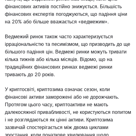
фінансових активів постійно знижується. Більшість
фінансових експертів погоджуються, що падіння ціни
на 20% або більше вважається «ведмежим».
Ведмежий ринок також часто характеризується
ірраціональністю та песимізмом, що призводить до ще
більшого падіння цін. Ведмежі ринки можуть тривати
кілька тижнів або кілька місяців. Відомо, що на
традиційних фінансових ринках ведмежі ринки
тривають до 20 років.
У криптосвіті, криптозима означає сезон, коли
фінансові активи заморожені або не дорожчають.
Протягом цього часу, криптоактиви не мають
далекосяжної привабливості, не користуються попитом
і не розглядаються як цінні активи. Криптозима
зазвичай спостерігається між двома циклами
зростання, коли початкове хвилювання щодо