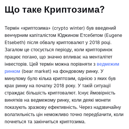
Що таке Криптозима?
Термін «криптозима» (crypto winter) був введений
венчурним капіталістом Юджином Етсебетом (Eugene
Etsebeth) після обвалу криптовалют у 2018 році.
Загалом це стосується періоду, коли крипторинок
працює погано, що значно впливає на менталітет
інвесторів. Цей термін можна порівняти з
ведмежим
ринком
(bear market) на фондовому ринку. У
минулому було кілька криптозим, однією з яких був
крах ринку на початку 2018 року. У такій ситуації
страждає більшість криптовалют. Існує ймовірність
винятків на ведмежому ринку, коли деякі монети
показують зразкову ефективність. Через надзвичайну
волатильність цін неможливо точно передбачити, коли
почнеться та закінчиться криптозима.