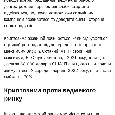
поводиться як традиційний ведмежий ринок. У
довгостроковій перспективі слабкі стартапи
відсіюються, водночас дозволяючи сильнішим
компаніям розвиватися та доводити сильні сторони
своїх продуктів.
Криптозима зазвичай починається, коли відбувається
стрімкий розпродаж від попереднього історичного
максимуму Bitcoin. Останній ATH (історичний
максимум) BTC був у листопаді 2021 року, коли ціна
досягла 68 000 доларів США. Після цього ціни почали
знижуватися. У середині червня 2022 року, ціна впала
майже на 70%.
Криптозима проти ведмежого
ринку
Кажуть, що ведмежий ринок має місце, коли ціна