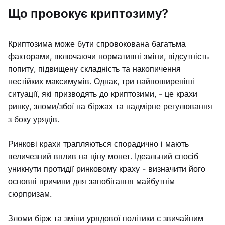
Що провокує криптозиму?
Криптозима може бути спровокована багатьма
факторами, включаючи нормативні зміни, відсутність
попиту, підвищену складність та накопичення
нестійких максимумів. Однак, три найпоширеніші
ситуації, які призводять до криптозими, - це крахи
ринку, зломи/збої на біржах та надмірне регулювання
з боку урядів.
Ринкові крахи трапляються спорадично і мають
величезний вплив на ціну монет. Ідеальний спосіб
уникнути протидії ринковому краху - визначити його
основні причини для запобігання майбутнім
сюрпризам.
Зломи бірж та зміни урядової політики є звичайним