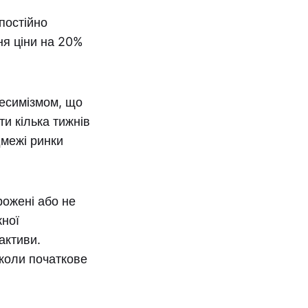
постійно
ня ціни на 20%
песимізмом, що
и кілька тижнів
дмежі ринки
рожені або не
жної
активи.
 коли початкове