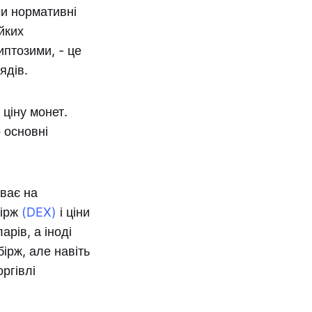
и нормативні
йких
иптозими, - це
ядів.
ціну монет.
 основні
иває на
бірж
(DEX)
і ціни
рів, а іноді
бірж, але навіть
оргівлі