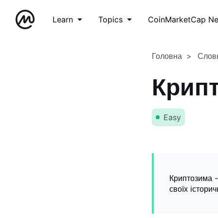
Learn
Topics
CoinMarketCap N
Головна
Слов
Крип
Easy
Криптозима -
своїх істори