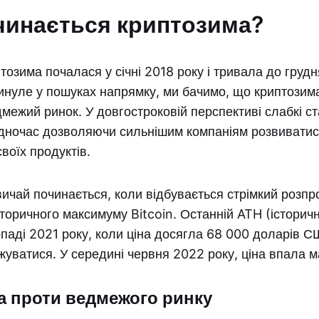
чинається криптозима?
озима почалася у січні 2018 року і тривала до грудн
инуле у пошуках напрямку, ми бачимо, що криптозим
межий ринок. У довгостроковій перспективі слабкі с
одночас дозволяючи сильнішим компаніям розвиватис
воїх продуктів.
ичай починається, коли відбувається стрімкий розпр
торичного максимуму Bitcoin. Останній ATH (історич
паді 2021 року, коли ціна досягла 68 000 доларів С
жуватися. У середині червня 2022 року, ціна впала 
 проти ведмежого ринку