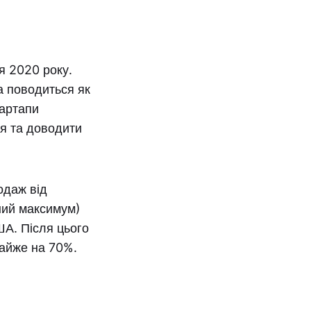
я 2020 року.
а поводиться як
тартапи
я та доводити
одаж від
ний максимум)
ША. Після цього
майже на 70%.