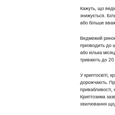
Кажуть, що ведм
знижується. Біл
або більше вва
Ведмежий ринок 
призводить до щ
або кілька міся
тривають до 20 
У криптосвіті, 
дорожчають. Пр
привабливості, 
Криптозима зазв
хвилювання щод