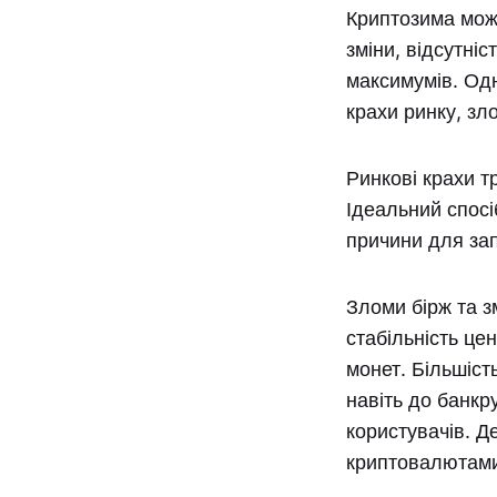
Криптозима мож
зміни, відсутні
максимумів. Одн
крахи ринку, зл
Ринкові крахи т
Ідеальний спосі
причини для за
Зломи бірж та з
стабільність це
монет. Більшіст
навіть до банкру
користувачів. Де
криптовалютами