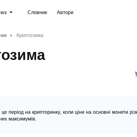
Словник
Автори
ews
ник
Криптозима
тозима
 це період на крипторинку, коли ціни на основні монети різ
чних максимумів.