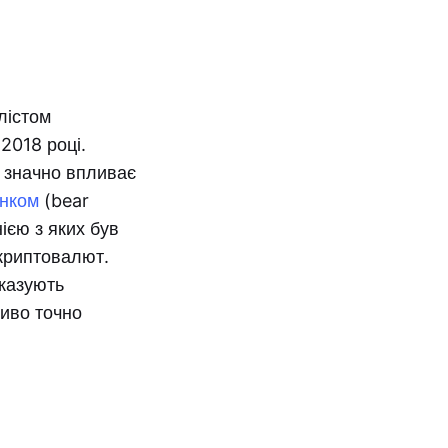
лістом
2018 році.
о значно впливає
нком
(bear
ією з яких був
 криптовалют.
оказують
ливо точно