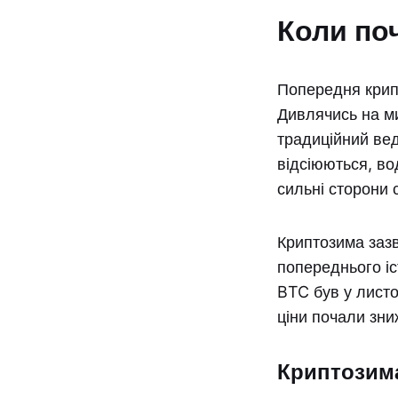
Коли по
Попередня крипт
Дивлячись на м
традиційний вед
відсіюються, в
сильні сторони с
Криптозима зазв
попереднього іс
BTC був у листо
ціни почали зни
Криптозима