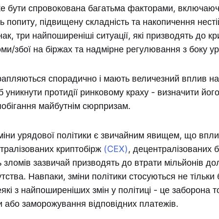
е бути спровокована багатьма факторами, включаюч
сть попиту, підвищену складність та накопичення несті
ак, три найпоширеніші ситуації, які призводять до кр
оми/збої на біржах та надмірне регулювання з боку ур
рапляються спорадично і мають величезний вплив на 
б уникнути протидії ринковому краху - визначити його
побігання майбутнім сюрпризам.
міни урядової політики є звичайним явищем, що впл
нтралізованих криптобірж
(CEX)
, децентралізованих 
ь зломів зазвичай призводять до втрати мільйонів дола
тства. Навпаки, зміни політики стосуються не тільки 
які з найпоширеніших змін у політиці - це заборона т
 або заморожування відповідних платежів.