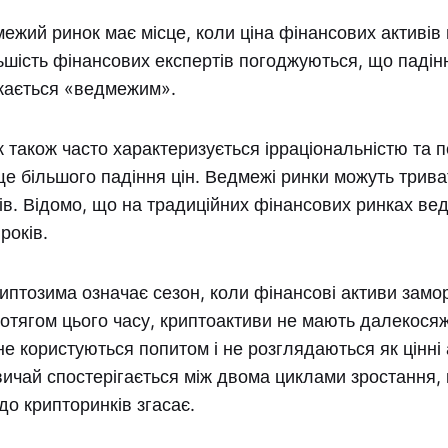
ежий ринок має місце, коли ціна фінансових активів 
ьшість фінансових експертів погоджуються, що падін
жається «ведмежим».
також часто характеризується ірраціональністю та 
е більшого падіння цін. Ведмежі ринки можуть триват
ців. Відомо, що на традиційних фінансових ринках ве
років.
криптозима означає сезон, коли фінансові активи замо
отягом цього часу, криптоактиви не мають далекося
не користуються попитом і не розглядаються як цінні 
ичай спостерігається між двома циклами зростання,
о крипторинків згасає.