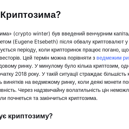
 Криптозима?
има» (crypto winter) був введений венчурним капіта
том (Eugene Etsebeth) після обвалу криптовалют у 
ується періоду, коли крипторинок працює погано, щ
нвесторів. Цей термін можна порівняти з
ведмежим ри
овому ринку. У минулому було кілька криптозим, одн
очатку 2018 року. У такій ситуації страждає більшість
ть винятків на ведмежому ринку, коли деякі монети п
вність. Через надзвичайну волатильність цін немож
ли почнеться та закінчиться криптозима.
ує криптозиму?