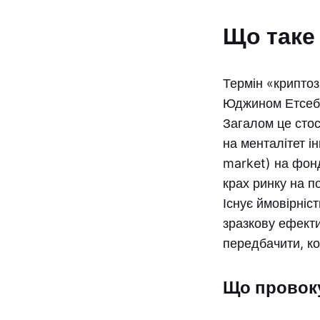
Що таке
Термін «криптоз
Юджином Етсебе
Загалом це стос
на менталітет і
market) на фонд
крах ринку на п
Існує ймовірніс
зразкову ефекти
передбачити, ко
Що провок