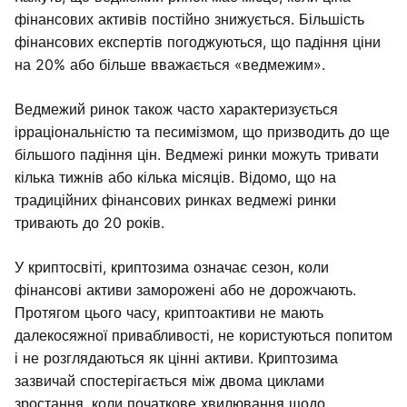
фінансових активів постійно знижується. Більшість
фінансових експертів погоджуються, що падіння ціни
на 20% або більше вважається «ведмежим».
Ведмежий ринок також часто характеризується
ірраціональністю та песимізмом, що призводить до ще
більшого падіння цін. Ведмежі ринки можуть тривати
кілька тижнів або кілька місяців. Відомо, що на
традиційних фінансових ринках ведмежі ринки
тривають до 20 років.
У криптосвіті, криптозима означає сезон, коли
фінансові активи заморожені або не дорожчають.
Протягом цього часу, криптоактиви не мають
далекосяжної привабливості, не користуються попитом
і не розглядаються як цінні активи. Криптозима
зазвичай спостерігається між двома циклами
зростання, коли початкове хвилювання щодо