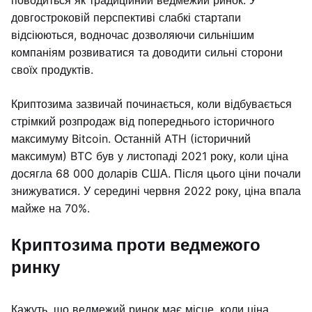
поводиться як традиційний ведмежий ринок. У
довгостроковій перспективі слабкі стартапи
відсіюються, водночас дозволяючи сильнішим
компаніям розвиватися та доводити сильні сторони
своїх продуктів.
Криптозима зазвичай починається, коли відбувається
стрімкий розпродаж від попереднього історичного
максимуму Bitcoin. Останній ATH (історичний
максимум) BTC був у листопаді 2021 року, коли ціна
досягла 68 000 доларів США. Після цього ціни почали
знижуватися. У середині червня 2022 року, ціна впала
майже на 70%.
Криптозима проти ведмежого
ринку
Кажуть, що ведмежий ринок має місце, коли ціна