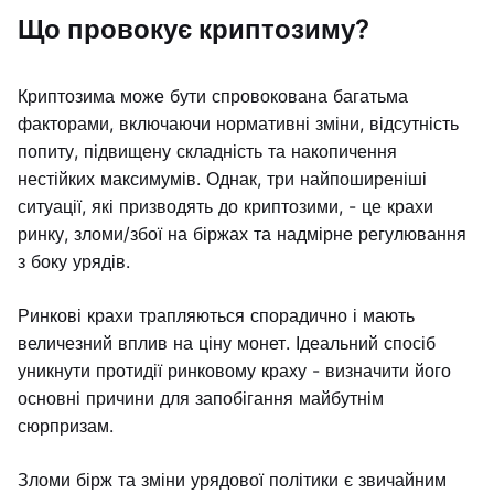
Що провокує криптозиму?
Криптозима може бути спровокована багатьма
факторами, включаючи нормативні зміни, відсутність
попиту, підвищену складність та накопичення
нестійких максимумів. Однак, три найпоширеніші
ситуації, які призводять до криптозими, - це крахи
ринку, зломи/збої на біржах та надмірне регулювання
з боку урядів.
Ринкові крахи трапляються спорадично і мають
величезний вплив на ціну монет. Ідеальний спосіб
уникнути протидії ринковому краху - визначити його
основні причини для запобігання майбутнім
сюрпризам.
Зломи бірж та зміни урядової політики є звичайним