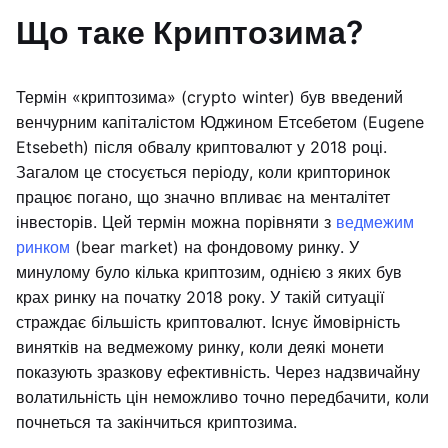
Що таке Криптозима?
Термін «криптозима» (crypto winter) був введений
венчурним капіталістом Юджином Етсебетом (Eugene
Etsebeth) після обвалу криптовалют у 2018 році.
Загалом це стосується періоду, коли крипторинок
працює погано, що значно впливає на менталітет
інвесторів. Цей термін можна порівняти з
ведмежим
ринком
(bear market) на фондовому ринку. У
минулому було кілька криптозим, однією з яких був
крах ринку на початку 2018 року. У такій ситуації
страждає більшість криптовалют. Існує ймовірність
винятків на ведмежому ринку, коли деякі монети
показують зразкову ефективність. Через надзвичайну
волатильність цін неможливо точно передбачити, коли
почнеться та закінчиться криптозима.