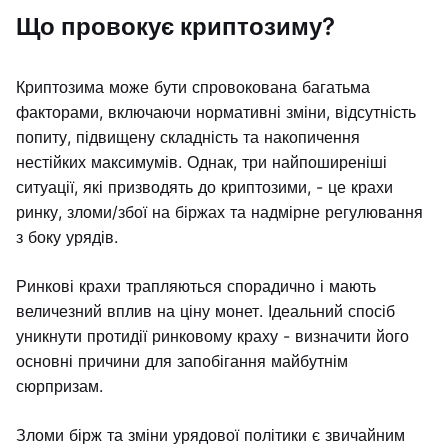
Що провокує криптозиму?
Криптозима може бути спровокована багатьма
факторами, включаючи нормативні зміни, відсутність
попиту, підвищену складність та накопичення
нестійких максимумів. Однак, три найпоширеніші
ситуації, які призводять до криптозими, - це крахи
ринку, зломи/збої на біржах та надмірне регулювання
з боку урядів.
Ринкові крахи трапляються спорадично і мають
величезний вплив на ціну монет. Ідеальний спосіб
уникнути протидії ринковому краху - визначити його
основні причини для запобігання майбутнім
сюрпризам.
Зломи бірж та зміни урядової політики є звичайним