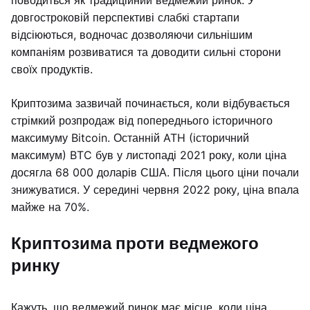
поводиться як традиційний ведмежий ринок. У
довгостроковій перспективі слабкі стартапи
відсіюються, водночас дозволяючи сильнішим
компаніям розвиватися та доводити сильні сторони
своїх продуктів.
Криптозима зазвичай починається, коли відбувається
стрімкий розпродаж від попереднього історичного
максимуму Bitcoin. Останній ATH (історичний
максимум) BTC був у листопаді 2021 року, коли ціна
досягла 68 000 доларів США. Після цього ціни почали
знижуватися. У середині червня 2022 року, ціна впала
майже на 70%.
Криптозима проти ведмежого
ринку
Кажуть, що ведмежий ринок має місце, коли ціна