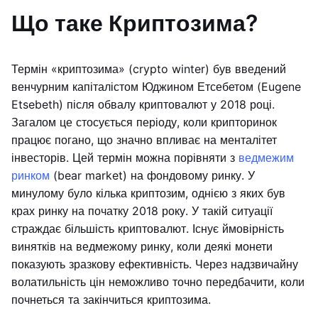
Що таке Криптозима?
Термін «криптозима» (crypto winter) був введений
венчурним капіталістом Юджином Етсебетом (Eugene
Etsebeth) після обвалу криптовалют у 2018 році.
Загалом це стосується періоду, коли крипторинок
працює погано, що значно впливає на менталітет
інвесторів. Цей термін можна порівняти з
ведмежим
ринком
(bear market) на фондовому ринку. У
минулому було кілька криптозим, однією з яких був
крах ринку на початку 2018 року. У такій ситуації
страждає більшість криптовалют. Існує ймовірність
винятків на ведмежому ринку, коли деякі монети
показують зразкову ефективність. Через надзвичайну
волатильність цін неможливо точно передбачити, коли
почнеться та закінчиться криптозима.