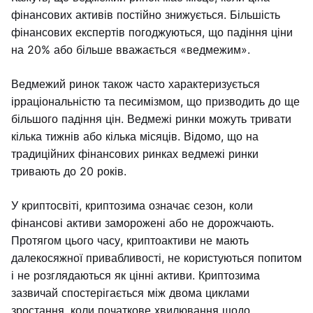
фінансових активів постійно знижується. Більшість
фінансових експертів погоджуються, що падіння ціни
на 20% або більше вважається «ведмежим».
Ведмежий ринок також часто характеризується
ірраціональністю та песимізмом, що призводить до ще
більшого падіння цін. Ведмежі ринки можуть тривати
кілька тижнів або кілька місяців. Відомо, що на
традиційних фінансових ринках ведмежі ринки
тривають до 20 років.
У криптосвіті, криптозима означає сезон, коли
фінансові активи заморожені або не дорожчають.
Протягом цього часу, криптоактиви не мають
далекосяжної привабливості, не користуються попитом
і не розглядаються як цінні активи. Криптозима
зазвичай спостерігається між двома циклами
зростання, коли початкове хвилювання щодо