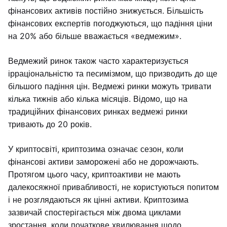
фінансових активів постійно знижується. Більшість
фінансових експертів погоджуються, що падіння ціни
на 20% або більше вважається «ведмежим».
Ведмежий ринок також часто характеризується
ірраціональністю та песимізмом, що призводить до ще
більшого падіння цін. Ведмежі ринки можуть тривати
кілька тижнів або кілька місяців. Відомо, що на
традиційних фінансових ринках ведмежі ринки
тривають до 20 років.
У криптосвіті, криптозима означає сезон, коли
фінансові активи заморожені або не дорожчають.
Протягом цього часу, криптоактиви не мають
далекосяжної привабливості, не користуються попитом
і не розглядаються як цінні активи. Криптозима
зазвичай спостерігається між двома циклами
зростання, коли початкове хвилювання щодо