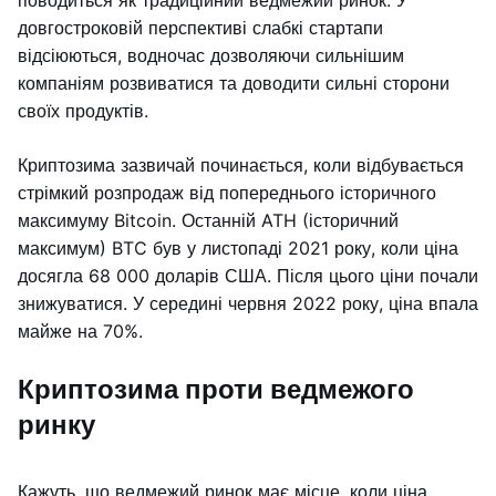
поводиться як традиційний ведмежий ринок. У
довгостроковій перспективі слабкі стартапи
відсіюються, водночас дозволяючи сильнішим
компаніям розвиватися та доводити сильні сторони
своїх продуктів.
Криптозима зазвичай починається, коли відбувається
стрімкий розпродаж від попереднього історичного
максимуму Bitcoin. Останній ATH (історичний
максимум) BTC був у листопаді 2021 року, коли ціна
досягла 68 000 доларів США. Після цього ціни почали
знижуватися. У середині червня 2022 року, ціна впала
майже на 70%.
Криптозима проти ведмежого
ринку
Кажуть, що ведмежий ринок має місце, коли ціна