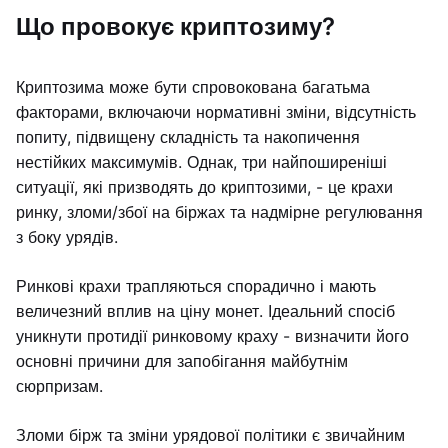
Що провокує криптозиму?
Криптозима може бути спровокована багатьма
факторами, включаючи нормативні зміни, відсутність
попиту, підвищену складність та накопичення
нестійких максимумів. Однак, три найпоширеніші
ситуації, які призводять до криптозими, - це крахи
ринку, зломи/збої на біржах та надмірне регулювання
з боку урядів.
Ринкові крахи трапляються спорадично і мають
величезний вплив на ціну монет. Ідеальний спосіб
уникнути протидії ринковому краху - визначити його
основні причини для запобігання майбутнім
сюрпризам.
Зломи бірж та зміни урядової політики є звичайним