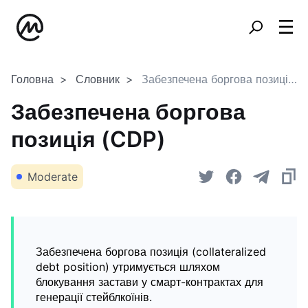
Головна
Словник
Забезпечена боргова позиція (CDP)
Забезпечена боргова
позиція (CDP)
Moderate
Забезпечена боргова позиція (collateralized
debt position) утримується шляхом
блокування застави у смарт-контрактах для
генерації стейблкоїнів.