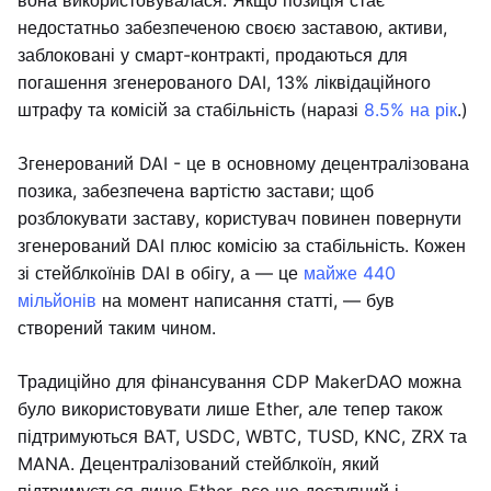
вона використовувалася. Якщо позиція стає
недостатньо забезпеченою своєю заставою, активи,
заблоковані у смарт-контракті, продаються для
погашення згенерованого DAI, 13% ліквідаційного
штрафу та комісій за стабільність (наразі
8.5% на рік
.)
Згенерований DAI - це в основному децентралізована
позика, забезпечена вартістю застави; щоб
розблокувати заставу, користувач повинен повернути
згенерований DAI плюс комісію за стабільність. Кожен
зі стейблкоїнів DAI в обігу, а — це
майже 440
мільйонів
на момент написання статті, — був
створений таким чином.
Традиційно для фінансування CDP MakerDAO можна
було використовувати лише Ether, але тепер також
підтримуються BAT, USDC, WBTC, TUSD, KNC, ZRX та
MANA. Децентралізований стейблкоїн, який