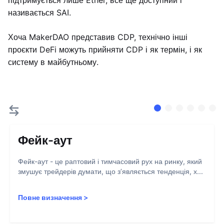
підтримується лише Ether, все ще доступний і
називається SAI.
Хоча MakerDAO представив CDP, технічно інші
проєкти DeFi можуть прийняти CDP і як термін, і як
систему в майбутньому.
Фейк-аут
Фейк-аут - це раптовий і тимчасовий рух на ринку, який
змушує трейдерів думати, що з’являється тенденція, х...
Повне визначення
>