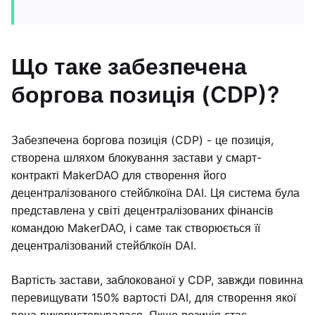
Що таке забезпечена
боргова позиція (CDP)?
Забезпечена боргова позиція (CDP) - це позиція,
створена шляхом блокування застави у смарт-
контракті MakerDAO для створення його
децентралізованого стейблкоїна DAI. Ця система була
представлена у світі децентралізованих фінансів
командою MakerDAO, і саме так створюється її
децентралізований стейблкоїн DAI.
Вартість застави, заблокованої у CDP, завжди повинна
перевищувати 150% вартості DAI, для створення якої