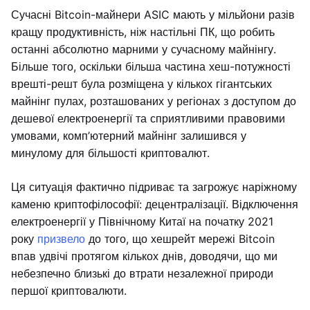
Сучасні Bitcoin-майнери ASIC мають у мільйони разів
кращу продуктивність, ніж настільні ПК, що робить
останні абсолютно марними у сучасному майнінгу.
Більше того, оскільки більша частина хеш-потужності
врешті-решт була розміщена у кількох гігантських
майнінг пулах, розташованих у регіонах з доступом до
дешевої електроенергії та сприятливими правовими
умовами, комп’ютерний майнінг залишився у
минулому для більшості криптовалют.
Ця ситуація фактично підриває та загрожує наріжному
каменю криптофілософії: децентралізації. Відключення
електроенергії у Північному Китаї на початку 2021
року
призвело
до того, що хешрейт мережі Bitcoin
впав удвічі протягом кількох днів, доводячи, що ми
небезпечно близькі до втрати незалежної природи
першої криптовалюти.