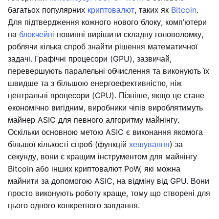
багатьох популярних
криптовалют
, таких як
Bitcoin
.
Для підтвердження кожного нового блоку, комп’ютери
на
блокчейні
повинні вирішити складну головоломку,
роблячи кілька спроб знайти рішення математичної
задачі. Графічні процесори (GPU), зазвичай,
перевершують паралельні обчислення та виконують їх
швидше та з більшою енергоефективністю, ніж
центральні процесори (CPU). Пізніше, якщо це стане
економічно вигідним, виробники чіпів вироблятимуть
майнер ASIC для певного алгоритму майнінгу.
Оскільки основною метою ASIC є виконання якомога
більшої кількості спроб (функцій
хешування
) за
секунду, вони є кращим інструментом для майнінгу
Bitcoin або інших криптовалют PoW, які можна
майнити за допомогою ASIC, на відміну від GPU. Вони
просто виконують роботу краще, тому що створені для
цього одного конкретного завдання.