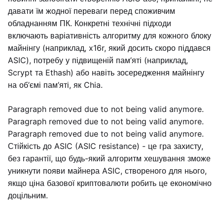
давати їм жодної переваги перед споживчим
обладнанням ПК. Конкретні технічні підходи
включають варіативність алгоритму для кожного блоку
майнінгу (наприклад, x16r, який досить скоро піддався
ASIC), потребу у підвищеній пам’яті (наприклад,
Scrypt та Ethash) або навіть зосередження майнінгу
на об’ємі пам’яті, як Chia.
Paragraph removed due to not being valid anymore.
Paragraph removed due to not being valid anymore.
Paragraph removed due to not being valid anymore.
Стійкість до ASIC (ASIC resistance) - це гра захисту,
без гарантії, що будь-який алгоритм хешування зможе
уникнути появи майнера ASIC, створеного для нього,
якщо ціна базової криптовалюти робить це економічно
доцільним.