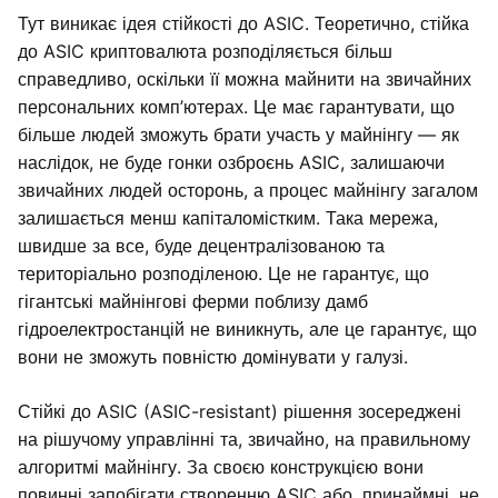
Тут виникає ідея стійкості до ASIC. Теоретично, стійка
до ASIC криптовалюта розподіляється більш
справедливо, оскільки її можна майнити на звичайних
персональних комп’ютерах. Це має гарантувати, що
більше людей зможуть брати участь у майнінгу — як
наслідок, не буде гонки озброєнь ASIC, залишаючи
звичайних людей осторонь, а процес майнінгу загалом
залишається менш капіталомістким. Така мережа,
швидше за все, буде децентралізованою та
територіально розподіленою. Це не гарантує, що
гігантські майнінгові ферми поблизу дамб
гідроелектростанцій не виникнуть, але це гарантує, що
вони не зможуть повністю домінувати у галузі.
Стійкі до ASIC (ASIC-resistant) рішення зосереджені
на рішучому управлінні та, звичайно, на правильному
алгоритмі майнінгу. За своєю конструкцією вони
повинні запобігати створенню ASIC або, принаймні, не