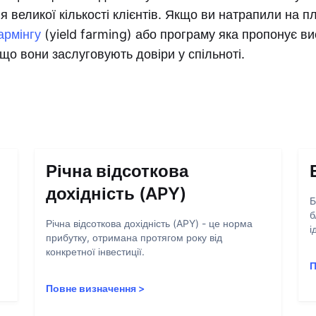
я великої кількості клієнтів. Якщо ви натрапили на 
армінгу
(yield farming) або програму яка пропонує ви
що вони заслуговують довіри у спільноті.
Річна відсоткова
дохідність (APY)
Б
б
Річна відсоткова дохідність (APY) - це норма
і
прибутку, отримана протягом року від
конкретної інвестиції.
П
Повне визначення
>