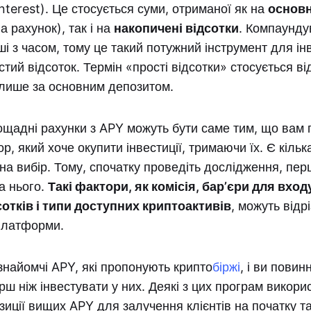
terest). Це стосується суми, отриманої як на
основн
а рахунок), так і на
накопичені відсотки
. Компаунду
і з часом, тому це такий потужний інструмент для інв
стий відсоток. Термін «прості відсотки» стосується ві
лише за основним депозитом.
щадні рахунки з APY можуть бути саме тим, що вам 
р, який хоче окупити інвестиції, тримаючи їх. Є кіль
на вибір. Тому, спочатку проведіть дослідження, пер
а нього.
Такі фактори, як комісія, бар’єри для вхо
отків і типи доступних криптоактивів
, можуть відр
платформи.
знайомчі APY, які пропонують крипто
біржі
, і ви повин
ш ніж інвестувати у них. Деякі з цих програм викор
зиції вищих APY для залучення клієнтів на початку т