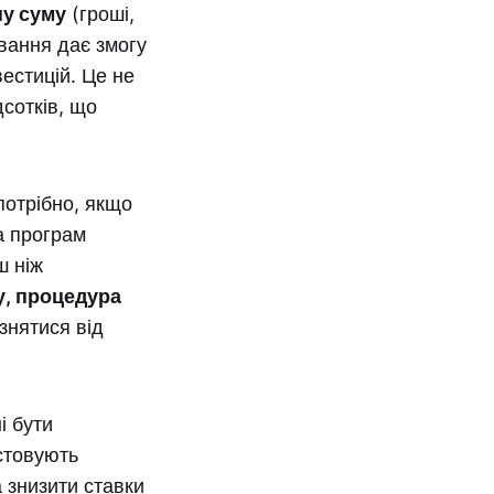
у суму
(гроші,
вання дає змогу
естицій. Це не
дсотків, що
потрібно, якщо
ка програм
ш ніж
ду, процедура
ізнятися від
ні бути
истовують
а знизити ставки