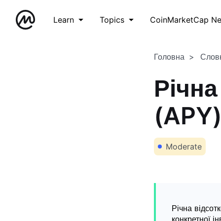
Learn
Topics
CoinMarketCap N
Головна
Слов
Річна
(APY
Moderate
Річна відсот
конкретної ін