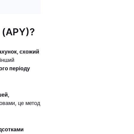
 (APY)?
хунок, схожий
 інший
ого періоду
шей,
овами, це метод
дсотками