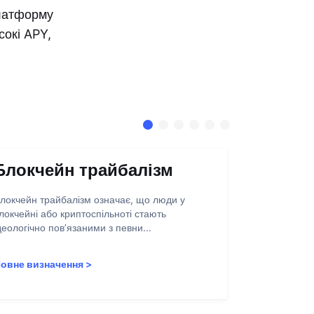
платформу
сокі APY,
Блокчейн трайбалізм
Абстра
запису
локчейн трайбалізм означає, що люди у
локчейні або криптоспільноті стають
Абстракція о
деологічно пов’язаними з певни...
полегшення 
користувачів
овне визначення
>
Повне визн