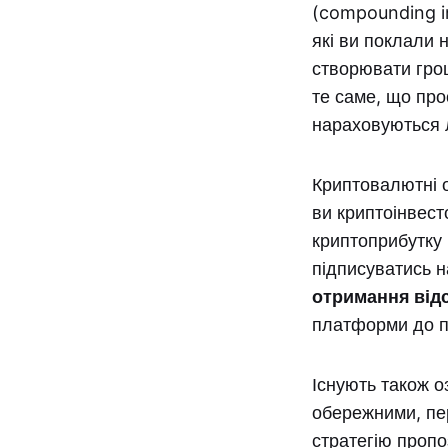
(compounding in
які ви поклали н
створювати грош
те саме, що про
нараховуються 
Криптовалютні о
ви криптоінвесто
криптоприбутку 
підписуватись н
отримання відс
платформи до 
Існують також о
обережними, пер
стратегію пропо