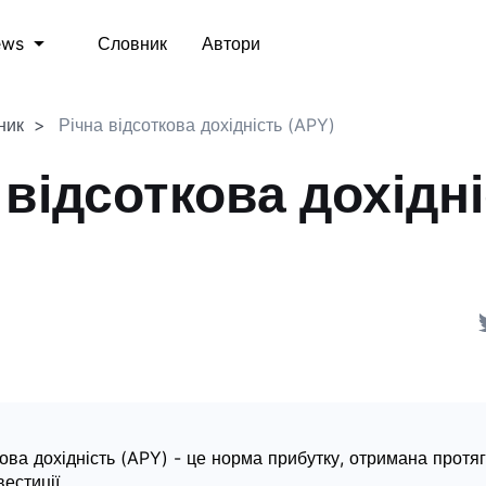
Словник
Автори
ews
ник
Річна відсоткова дохідність (APY)
 відсоткова дохідн
)
кова дохідність (APY) - це норма прибутку, отримана протяг
вестиції.