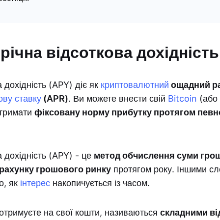
річна відсоткова дохідність
а дохідність (APY) діє як
криптовалютний
ощадний ра
ову ставку
(APR)
. Ви можете внести свій
Bitcoin
(або
отримати
фіксовану норму прибутку протягом певн
а дохідність (APY) - це
метод обчислення суми гро
 рахунку грошового ринку
протягом року. Іншими сл
о, як
інтерес
накопичується із часом.
и отримуєте на свої кошти, називаються
складними ві