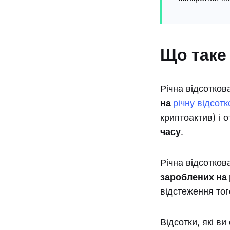
Що таке 
Річна відсотков
на
річну відсотк
криптоактив) і 
часу
.
Річна відсотков
зароблених на
відстеження тог
Відсотки, які в