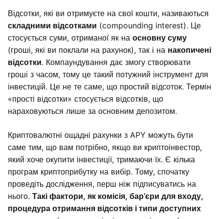
Відсотки, які ви отримуєте на свої кошти, називаються
складними відсотками
(compounding interest). Це
стосується суми, отриманої як на
основну суму
(гроші, які ви поклали на рахунок), так і на
накопичені
відсотки
. Компаундування дає змогу створювати
гроші з часом, тому це такий потужний інструмент для
інвестицій. Це не те саме, що простий відсоток. Термін
«прості відсотки» стосується відсотків, що
нараховуються лише за основним депозитом.
Криптовалютні ощадні рахунки з APY можуть бути
саме тим, що вам потрібно, якщо ви криптоінвестор,
який хоче окупити інвестиції, тримаючи їх. Є кілька
програм криптоприбутку на вибір. Тому, спочатку
проведіть дослідження, перш ніж підписуватись на
нього.
Такі фактори, як комісія, бар’єри для входу,
процедура отримання відсотків і типи доступних