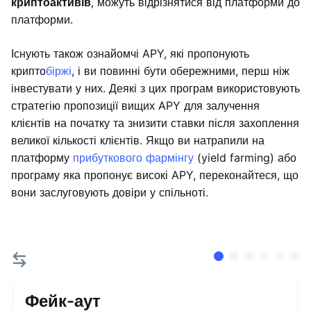
криптоактивів
, можуть відрізнятися від платформи до
платформи.
Існують також ознайомчі APY, які пропонують
крипто
біржі
, і ви повинні бути обережними, перш ніж
інвестувати у них. Деякі з цих програм використовують
стратегію пропозиції вищих APY для залучення
клієнтів на початку та знизити ставки після захоплення
великої кількості клієнтів. Якщо ви натрапили на
платформу
прибуткового фармінгу
(yield farming) або
програму яка пропонує високі APY, переконайтеся, що
вони заслуговують довіри у спільноті.
Фейк-аут