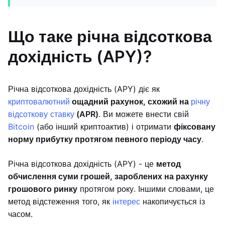
Що таке річна відсоткова
дохідність (APY)?
Річна відсоткова дохідність (APY) діє як
криптовалютний
ощадний рахунок, схожий на
річну
відсоткову ставку
(APR)
. Ви можете внести свій
Bitcoin
(або інший криптоактив) і отримати
фіксовану
норму прибутку протягом певного періоду часу
.
Річна відсоткова дохідність (APY) - це
метод
обчислення суми грошей, зароблених на рахунку
грошового ринку
протягом року. Іншими словами, це
метод відстеження того, як
інтерес
накопичується із
часом.