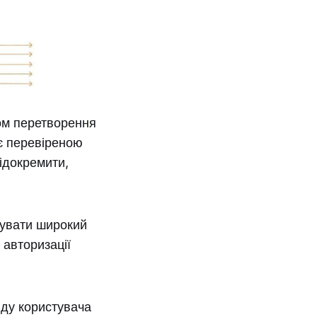
хом перетворення
 є перевіреною
ідокремити,
нувати широкий
 авторизації
іду користувача