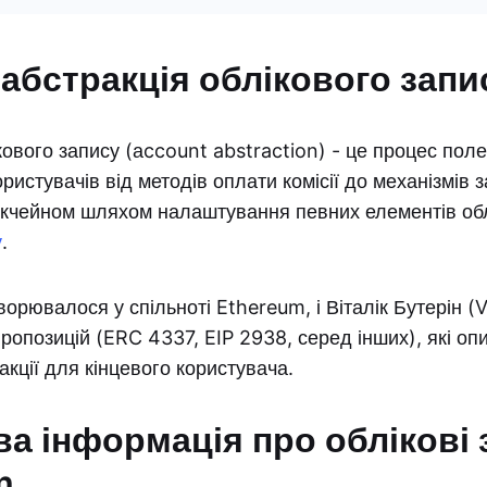
 абстракція облікового запи
кового запису (аccount abstraction) - це процес пол
ористувачів від методів оплати комісії до механізмів
локчейном шляхом налаштування певних елементів обл
у
.
рювалося у спільноті Ethereum, і Віталік Бутерін (Vi
пропозицій (ERC 4337, EIP 2938, серед інших), які оп
акції для кінцевого користувача.
ва інформація про облікові 
m