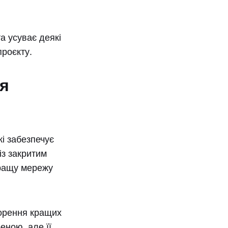
а усуває деякі
роєкту.
ія
кі забезпечує
із закритим
кращу мережу
ворення кращих
еною, але її