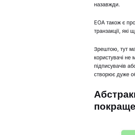
назавжди.
EOA також є про
транзакції, які
Зрештою, тут м
користувачі не 
підписувачів або
створює дуже об
Абстрак
покраще