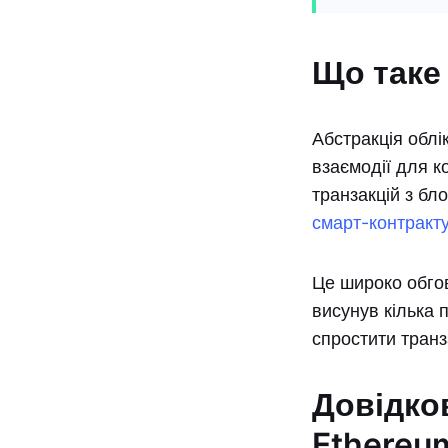
Що таке
Абстракція облі
взаємодії для к
транзакцій з б
смарт-контракт
Це широко обгово
висунув кілька 
спростити транз
Довідко
Ethereu