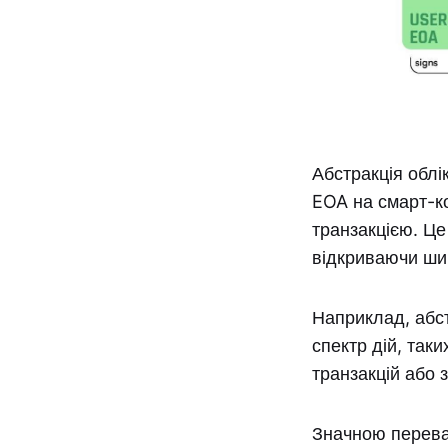
Абстракція облі
EOA на смарт-ко
транзакцією. Це
відкриваючи ши
Наприклад, абс
спектр дій, так
транзакцій або 
Значною переваг