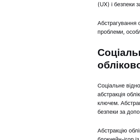
(UX) і безпеки 
Абстрагування о
проблеми, особ
Соціаль
обліков
Соціальне відно
абстракція облі
ключем. Абстра
безпеки за допо
Абстракцію обл
блокчейн-ігор і