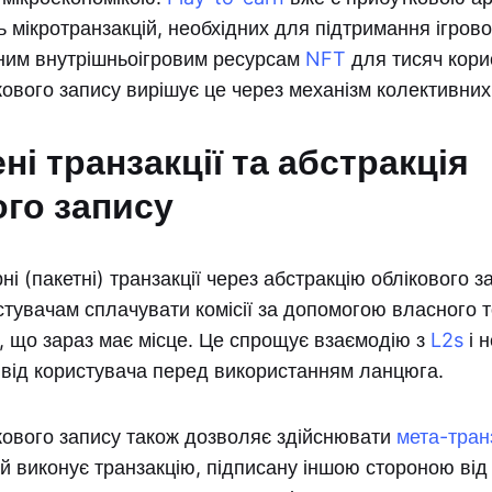
ть мікротранзакцій, необхідних для підтримання ігров
ним внутрішньоігровим ресурсам
NFT
для тисяч кори
кового запису вирішує це через механізм колективних
і транзакції та абстракція
ого запису
ні (пакетні) транзакції через абстракцію облікового 
тувачам сплачувати комісії за допомогою власного то
 що зараз має місце. Це спрощує взаємодію з
L2s
і 
 від користувача перед використанням ланцюга.
кового запису також дозволяє здійснювати
мета-транз
й виконує транзакцію, підписану іншою стороною від 