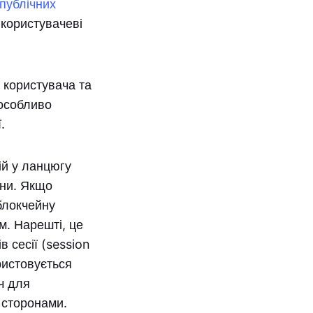
публічних
 користувачеві
д користувача та
 особливо
.
ій у ланцюгу
ени. Якщо
блокчейну
м. Нарешті, це
 сесії (session
ристовується
ч для
 сторонами.