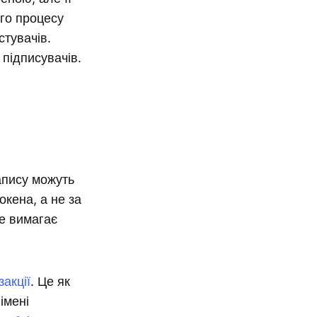
ого процесу
стувачів.
 підписувачів.
запису можуть
кена, а не за
не вимагає
акції
. Це як
імені