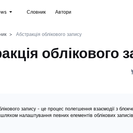
Словник
Автори
ews
ник
Абстракція облікового запису
акція облікового 
блікового запису - це процес полегшення взаємодії з блок
 шляхом налаштування певних елементів облікових записів