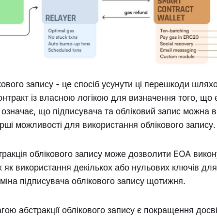
кового запису - це спосіб усунути ці перешкоди шля
нтракт із власною логікою для визначення того, що
 означає, що підписувача та обліковий запис можна в
рші можливості для використання облікового запису.
тракція облікового запису може дозволити EOA вико
их як використання декількох або нульових ключів для
зміна підписувача облікового запису щотижня.
ою абстракції облікового запису є покращення досв