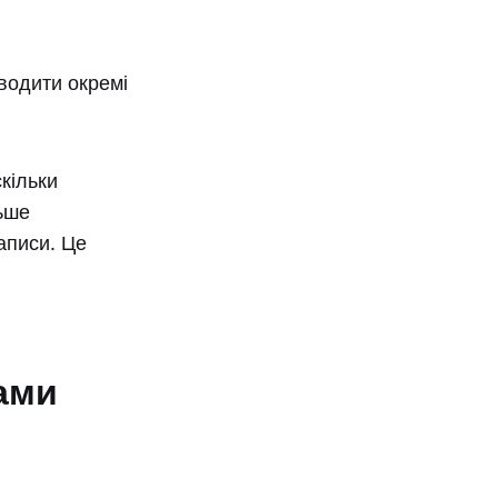
водити окремі
кільки
льше
записи. Це
ами