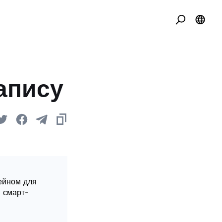
запису
чейном для
 смарт-