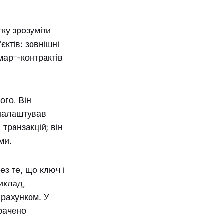
тку зрозуміти
єктів: зовнішні
март-контрактів
ого. Він
 налаштував
транзакцій; він
ми.
ез те, що ключ і
иклад,
 рахунком. У
трачено