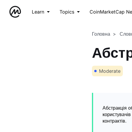
Learn
Topics
CoinMarketCap N
Головна
Слов
Абстр
Moderate
Абстракція о
користувачів
контрактів.