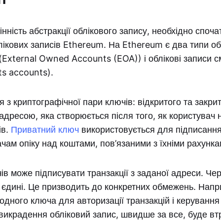
інність абстракції облікового запису, необхідно споча
лікових записів Ethereum. На Ethereum є два типи об’
 (External Owned Accounts (EOA)) і облікові записи с
s accounts).
 з криптографічної пари ключів: відкритого та закрит
дресою, яка створюється після того, як користувач
ів.
Приватний ключ
використовується для підписання 
чам опіку над коштами, пов’язаними з їхніми рахунка
ів може підписувати транзакції з заданої адреси. Чер
 єдині. Це призводить до конкретних обмежень. Напр
одного ключа для авторизації транзакцій і керування
 викрадення обліковий запис, швидше за все, буде в