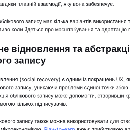
завдяки плавній взаємодії, яку вона забезпечує.
блікового запису має кілька варіантів використання т
ливо коли йдеться про масштабування та адаптацію п
не відновлення та абстракц
ого запису
влення (social recovery) є одним із покращень UX, я
кового запису, уникаючи проблеми єдиної точки збою 
кція облікового запису може допомогти, створивши 
могою кількох підписувачів.
ікового запису також можна використовувати для ст
з мікроекономікою.
Play-to-earn
вже є прибутковою ар