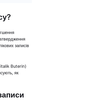
су?
егшення
 затвердження
ікових записів
talik Buterin)
исують, як
записи