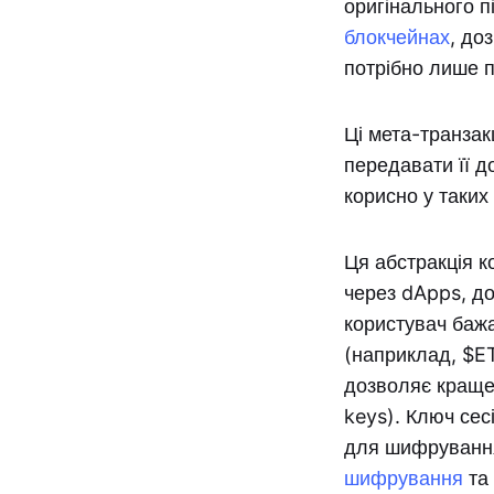
оригінального п
блокчейнах
, до
потрібно лише 
Ці мета-транзак
передавати її д
корисно у таких 
Ця абстракція к
через dApps, до
користувач баж
(наприклад, $ET
дозволяє краще 
keys). Ключ сес
для шифрування 
шифрування
та