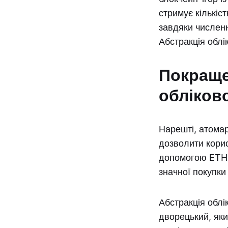
стримує кількіс
завдяки числен
Абстракція облі
Покращен
обліков
Нарешті, атомар
дозволити корис
допомогою ETH,
значної покупки
Абстракція облі
дворецький, яки