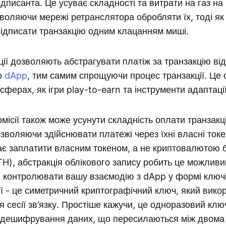
ідписанта. Це усуває складності та витрати на газ на
зволяючи мережі ретранслятора обробляти їх, тоді як
підписати транзакцію одним клацанням миші.
ції дозволяють абстрагувати платіж за транзакцію ві
о
dApp
, тим самим спрощуючи процес транзакції. Це
сферах, як ігри play-to-earn та інструменти адаптації
омісії також може усунути складність оплати транзакц
зволяючи здійснювати платежі через їхні власні ток
ає заплатити власним токеном, а не криптовалютою 
H), абстракція облікового запису робить це можливи
контролювати вашу взаємодію з dApp у формі ключів
ії - це симетричний криптографічний ключ, який вико
сесії зв’язку. Простіше кажучи, це одноразовий клю
 дешифрування даних, що пересилаються між двома