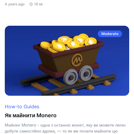
4 years ago
16 хв
Moderate
How-to Guides
Як майнити Monero
Майнінг Monero - одна з останніх монет, яку ви можете легко
добути самостійно вдома, — то як же почати майнити цю