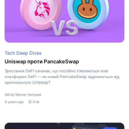
Tech Deep Dives
Uniswap проти PancakeSwap
Зростання DeFi означає, що постійно з’являються нові
платформи DeFi — як новий PancakeSwap відрізняється від
оригінального Uniswap?
Автор Werner Vermaak
4 years ago
9 хв