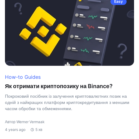
Easy
How-to Guides
Як отримати криптопозику на Binance?
Покроковий посібник із залучення криптовалютних позик на
одній з найкращих платформ криптокредитування з меншим
часом обробки та обмеженнями.
Автор Werner Vermaak
4 years ago
5 хв