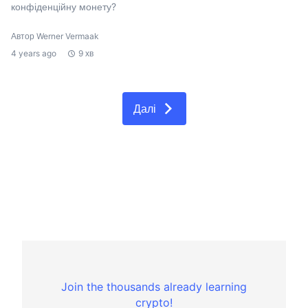
конфіденційну монету?
Автор Werner Vermaak
4 years ago
9 хв
Далі
Join the thousands already learning
crypto!