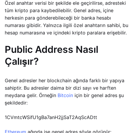
Özel anahtar verisi bir şekilde ele geçirilirse, adresteki
tüm kripto para kaybedilebilir. Genel adres, içine
herkesin para gönderebileceği bir banka hesabı
numarası gibidir. Yalnızca ilgili özel anahtarın sahibi, bu
hesap numarasına ve içindeki kripto paralara erişebilir.
Public Address Nasıl
Çalışır?
Genel adresler her blockchain ağında farklı bir yapıya
sahiptir. Bu adresler daima bir dizi sayı ve harften
meydana gelir. Örneğin
Bitcoin
için bir genel adres şu
şekildedir:
1CVmtcWSifU1gBa7anH2jjSaT2AqScADtt
Ethereum
ağında ise genel adres şöyle görünür: