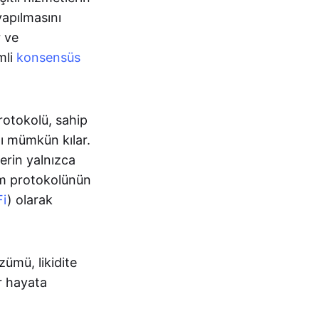
yapılmasını
r ve
imli
konsensüs
otokolü, sahip
nı mümkün kılar.
erin yalnızca
eum protokolünün
Fi
) olarak
ümü, likidite
r hayata