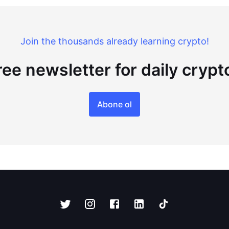
Join the thousands already learning crypto!
ree newsletter for daily cryp
Abone ol