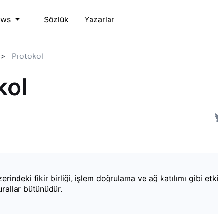
Sözlük
Yazarlar
ews
Protokol
kol
rindeki fikir birliği, işlem doğrulama ve ağ katılımı gibi etki
rallar bütünüdür.