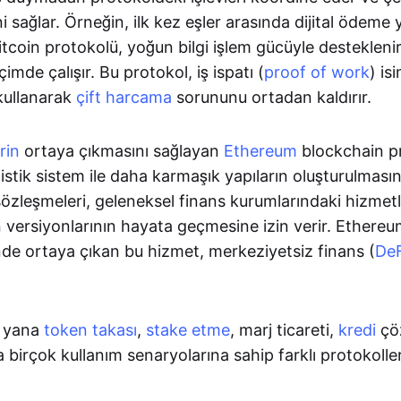
ni sağlar. Örneğin, ilk kez eşler arasında dijital ödeme 
coin protokolü, yoğun bilgi işlem gücüyle destekleni
çimde çalışır. Bu protokol, iş ispatı (
proof of work
) is
ullanarak
çift harcama
sorununu ortadan kaldırır.
rin
ortaya çıkmasını sağlayan
Ethereum
blockchain pr
stik sistem ile daha karmaşık yapıların oluşturulması
sözleşmeleri, geleneksel finans kurumlarındaki hizmetl
n versiyonlarının hayata geçmesine izin verir. Ether
nde ortaya çıkan bu hizmet, merkeziyetsiz finans (
De
 yana
token takası
,
stake etme
, marj ticareti,
kredi
çöz
birçok kullanım senaryolarına sahip farklı protokolle