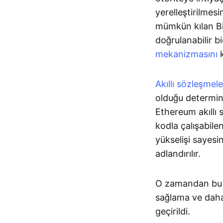
yerelleştirilmesi
mümkün kılan Bit
doğrulanabilir bi
mekanizmasını
k
Akıllı sözleşmele
olduğu determini
Ethereum akıllı 
kodla çalışabile
yükselişi sayesi
adlandırılır.
O zamandan bu
sağlama ve daha 
geçirildi.