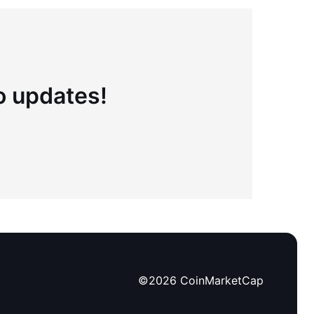
to updates!
©
2026
CoinMarketCap