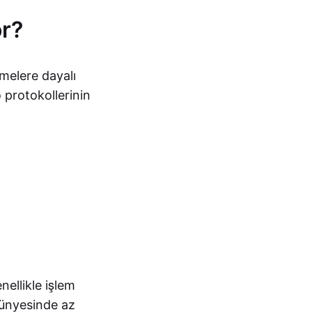
or?
şmelere dayalı
 protokollerinin
nellikle işlem
Bünyesinde az