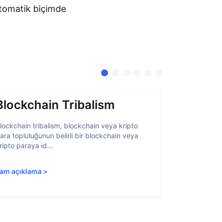
otomatik biçimde
Blockchain Tribalism
Hesap 
lockchain tribalism, blockchain veya kripto
Hesap soyutl
ara topluluğunun belirli bir blockchain veya
belirli öğeler
ripto paraya id...
blockchain ar
am açıklama
>
Tam açıkla