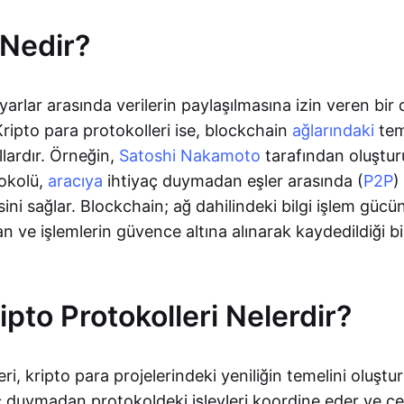
 Nedir?
yarlar arasında verilerin paylaşılmasına izin veren bir 
ripto para protokolleri ise, blockchain
ağlarındaki
tem
lardır. Örneğin,
Satoshi Nakamoto
tarafından oluştu
okolü,
aracıya
ihtiyaç duymadan eşler arasında (
P2P
)
sini sağlar. Blockchain; ağ dahilindeki bilgi işlem gücü
an ve işlemlerin güvence altına alınarak kaydedildiği b
pto Protokolleri Nelerdir?
ri, kripto para projelerindeki yeniliğin temelini oluştu
ç duymadan protokoldeki işlevleri koordine eder ve çeş