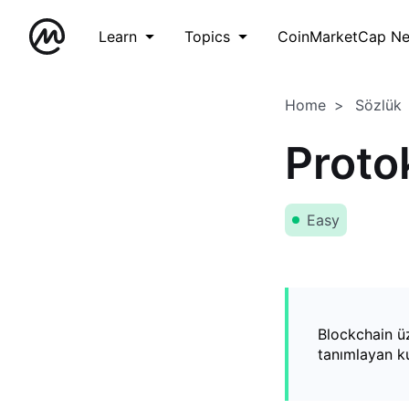
Learn
Topics
CoinMarketCap N
Home
Sözlük
Proto
Easy
Blockchain üze
tanımlayan ku