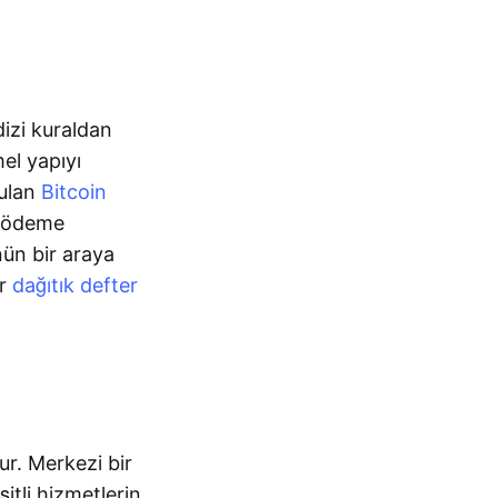
dizi kuraldan
el yapıyı
rulan
Bitcoin
 ödeme
nün bir araya
ir
dağıtık defter
rur. Merkezi bir
itli hizmetlerin