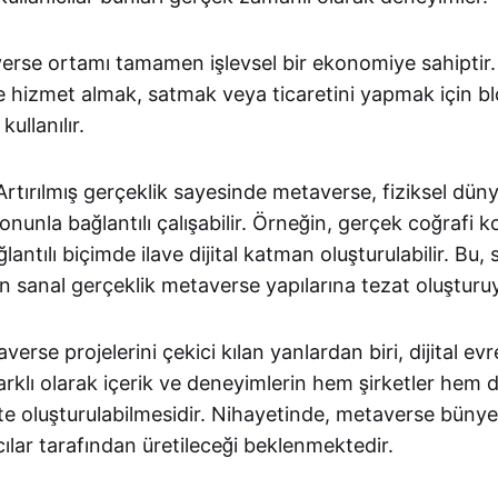
rse ortamı tamamen işlevsel bir ekonomiye sahiptir
e hizmet almak, satmak veya ticaretini yapmak için bl
kullanılır.
rtırılmış gerçeklik sayesinde metaverse, fiziksel dünya
 onunla bağlantılı çalışabilir. Örneğin, gerçek coğrafi k
antılı biçimde ilave dijital katman oluşturulabilir. Bu,
 sanal gerçeklik metaverse yapılarına tezat oluşturu
erse projelerini çekici kılan yanlardan biri, dijital ev
rklı olarak içerik ve deneyimlerin hem şirketler hem de
kte oluşturulabilmesidir. Nihayetinde, metaverse bünye
ılar tarafından üretileceği beklenmektedir.