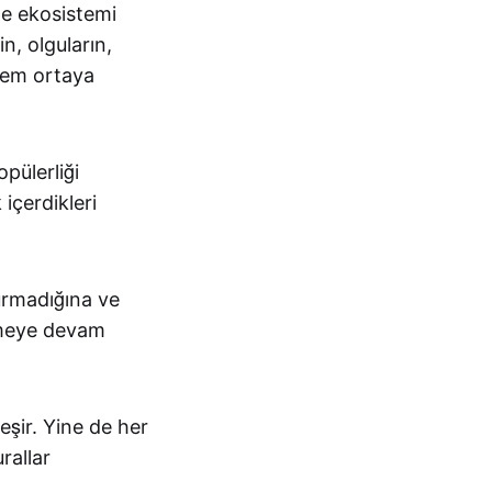
le ekosistemi
in, olguların,
stem ortaya
pülerliği
içerdikleri
kurmadığına ve
şmeye devam
şir. Yine de her
rallar