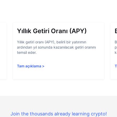
Yıllık Getiri Oranı (APY)
Yıllık getiri oranı (APY), belirli bir yatırımın
B
ardından yıl sonunda kazanılacak getiri oranını
p
temsil eder.
k
Tam açıklama
>
T
Join the thousands already learning crypto!