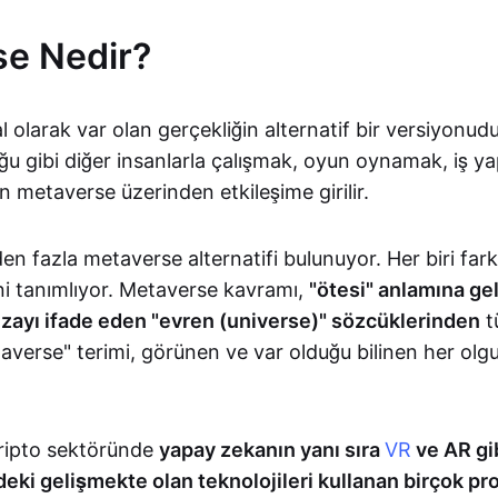
e Nedir?
l olarak var olan gerçekliğin alternatif bir versiyonudu
ğu gibi diğer insanlarla çalışmak, oyun oynamak, iş 
n metaverse üzerinden etkileşime girilir.
 fazla metaverse alternatifi bulunuyor. Her biri farkl
ni tanımlıyor. Metaverse kavramı,
"ötesi" anlamına gel
ayı ifade eden "evren (universe)" sözcüklerinden
t
averse" terimi, görünen ve var olduğu bilinen her olg
ripto sektöründe
yapay zekanın yanı sıra
VR
ve AR gib
eki gelişmekte olan teknolojileri kullanan birçok proj