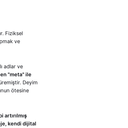
r. Fiziksel
yapmak ve
ı adlar ve
en "meta" ile
üremiştir. Deyim
unun ötesine
i artırılmış
e, kendi dijital