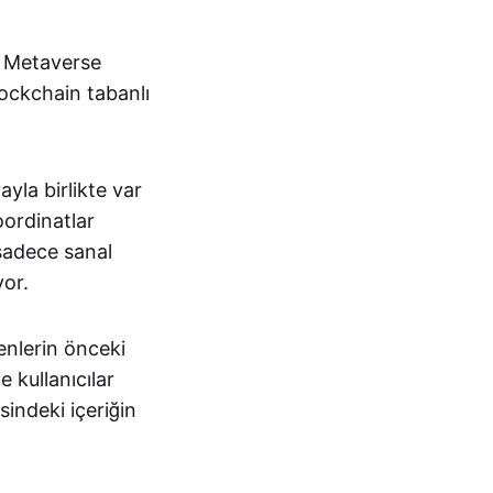
. Metaverse
ockchain tabanlı
yla birlikte var
oordinatlar
 sadece sanal
yor.
renlerin önceki
 kullanıcılar
sindeki içeriğin