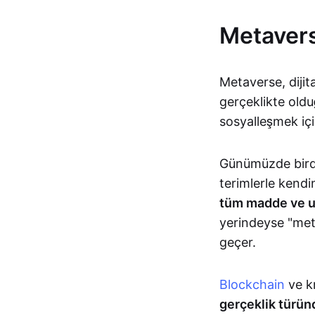
Metavers
Metaverse, dijita
gerçeklikte oldu
sosyalleşmek içi
Günümüzde birden
terimlerle kendi
tüm madde ve uz
yerindeyse "met
geçer.
Blockchain
ve k
gerçeklik türünd