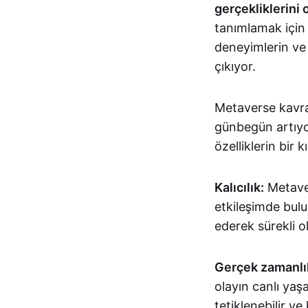
gerçekliklerini 
tanımlamak için k
deneyimlerin ve 
çıkıyor.
Metaverse kavram
günbegün artıyor
özelliklerin bir 
Kalıcılık:
Metaver
etkileşimde bul
ederek sürekli ol
Gerçek zamanlıl
olayın canlı ya
tetiklenebilir ve