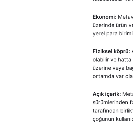
Ekonomi:
Metave
üzerinde ürün v
yerel para birimi 
Fiziksel köprü:
A
olabilir ve hatta
üzerine veya bağl
ortamda var olan
Açık içerik:
Metav
sürümlerinden fa
tarafından birli
çoğunun kullanıc