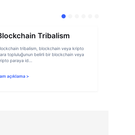
Blockchain Tribalism
Hesap 
lockchain tribalism, blockchain veya kripto
Hesap soyutl
ara topluluğunun belirli bir blockchain veya
belirli öğeler
ripto paraya id...
blockchain ar
am açıklama
>
Tam açıkla