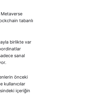
. Metaverse
ockchain tabanlı
yla birlikte var
oordinatlar
 sadece sanal
yor.
renlerin önceki
 kullanıcılar
sindeki içeriğin