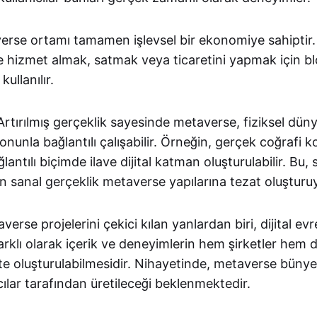
rse ortamı tamamen işlevsel bir ekonomiye sahiptir
e hizmet almak, satmak veya ticaretini yapmak için bl
kullanılır.
rtırılmış gerçeklik sayesinde metaverse, fiziksel dünya
 onunla bağlantılı çalışabilir. Örneğin, gerçek coğrafi k
antılı biçimde ilave dijital katman oluşturulabilir. Bu,
 sanal gerçeklik metaverse yapılarına tezat oluşturu
erse projelerini çekici kılan yanlardan biri, dijital ev
rklı olarak içerik ve deneyimlerin hem şirketler hem de
kte oluşturulabilmesidir. Nihayetinde, metaverse bünye
ılar tarafından üretileceği beklenmektedir.