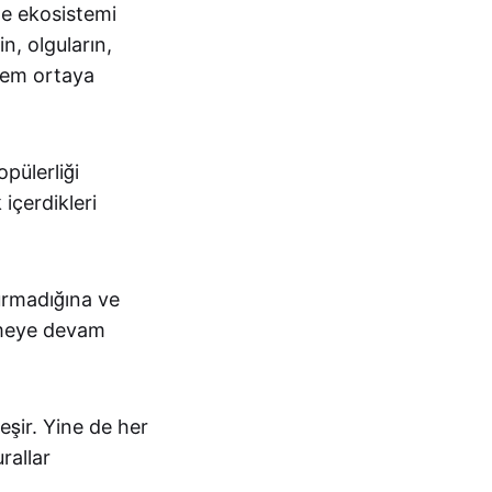
le ekosistemi
in, olguların,
stem ortaya
pülerliği
içerdikleri
kurmadığına ve
şmeye devam
şir. Yine de her
rallar