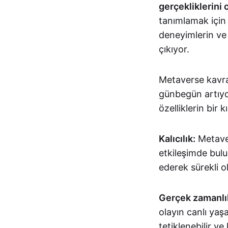
gerçekliklerini 
tanımlamak için k
deneyimlerin ve 
çıkıyor.
Metaverse kavram
günbegün artıyor
özelliklerin bir 
Kalıcılık:
Metaver
etkileşimde bul
ederek sürekli ol
Gerçek zamanlıl
olayın canlı ya
tetiklenebilir ve