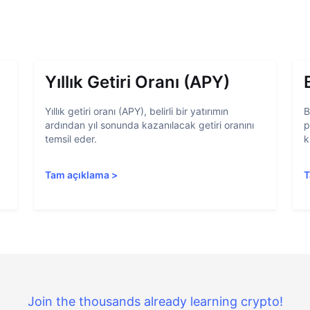
Yıllık Getiri Oranı (APY)
Yıllık getiri oranı (APY), belirli bir yatırımın
B
ardından yıl sonunda kazanılacak getiri oranını
p
temsil eder.
k
Tam açıklama
>
T
Join the thousands already learning crypto!