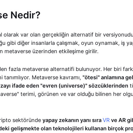
e Nedir?
l olarak var olan gerçekliğin alternatif bir versiyonudu
ğu gibi diğer insanlarla çalışmak, oyun oynamak, iş 
n metaverse üzerinden etkileşime girilir.
 fazla metaverse alternatifi bulunuyor. Her biri farkl
ni tanımlıyor. Metaverse kavramı,
"ötesi" anlamına gel
ayı ifade eden "evren (universe)" sözcüklerinden
t
averse" terimi, görünen ve var olduğu bilinen her olg
ripto sektöründe
yapay zekanın yanı sıra
VR
ve AR gib
eki gelişmekte olan teknolojileri kullanan birçok proj