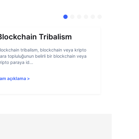
Blockchain Tribalism
Hesap 
lockchain tribalism, blockchain veya kripto
Hesap soyutl
ara topluluğunun belirli bir blockchain veya
belirli öğeler
ripto paraya id...
blockchain ar
am açıklama
>
Tam açıkla