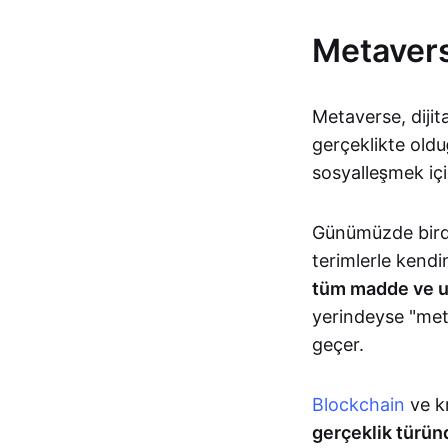
Metavers
Metaverse, dijita
gerçeklikte oldu
sosyalleşmek içi
Günümüzde birden
terimlerle kendi
tüm madde ve uz
yerindeyse "met
geçer.
Blockchain
ve k
gerçeklik türünd