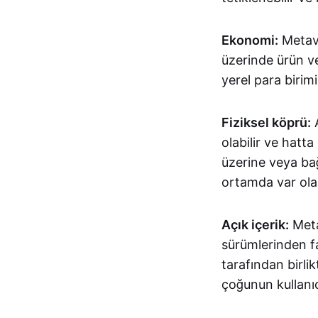
Ekonomi:
Metave
üzerinde ürün v
yerel para birimi 
Fiziksel köprü:
A
olabilir ve hatta
üzerine veya bağl
ortamda var olan
Açık içerik:
Metav
sürümlerinden fa
tarafından birli
çoğunun kullanıc