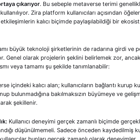
ortaya çıkarıyor
. Bu sebeple metaverse terimi genellik
ullanılıyor. Zira platform kullanıcıları açısından öğeler
etkileşimlerin kalıcı biçimde paylaşılabildiği bir ekosi
ı büyük teknoloji şirketlerinin de radarına girdi ve po
. Genel olarak projelerin şeklini belirlemek zor, ancak 
kısmı veya tamamı şu şekilde tanımlanabilir:
se içindeki kalıcı alan; kullanıcıların bağlantı kurup 
unup bulunmadığına bakılmaksızın büyümeye ve geli
arak şekillenir.
ık:
Kullanıcı deneyimi gerçek zamanlı biçimde gerçekle
şandığı düşünülmemeli. Sadece önceden kaydedilmiş ku
 kullanıcılar bunları gerçek zamanlı olarak deneyimler.