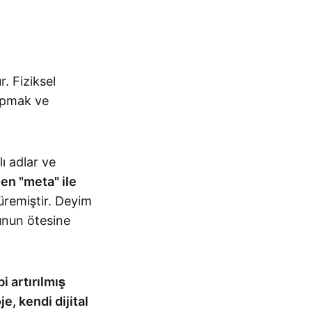
r. Fiziksel
yapmak ve
ı adlar ve
en "meta" ile
üremiştir. Deyim
unun ötesine
i artırılmış
e, kendi dijital