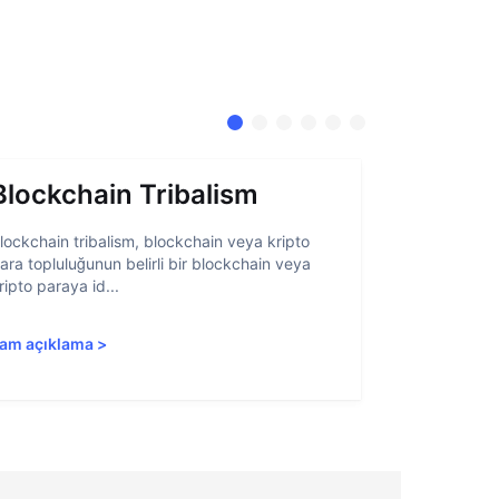
Blockchain Tribalism
Hesap 
lockchain tribalism, blockchain veya kripto
Hesap soyutl
ara topluluğunun belirli bir blockchain veya
belirli öğeler
ripto paraya id...
blockchain ar
am açıklama
>
Tam açıkla