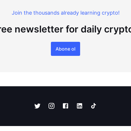
Join the thousands already learning crypto!
ree newsletter for daily cryp
Abone ol