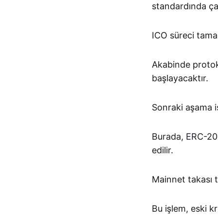
standardında çal
ICO süreci tama
Akabinde protoko
başlayacaktır.
Sonraki aşama is
Burada, ERC-20 t
edilir.
Mainnet takası t
Bu işlem, eski kr