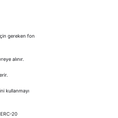
 için gereken fon
eye alınır.
rir.
ini kullanmayı
, ERC-20