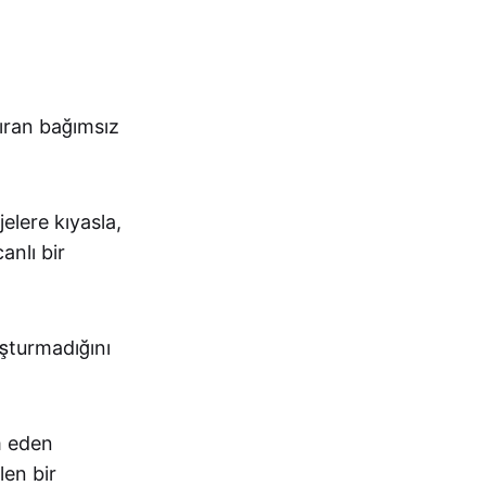
tıran bağımsız
elere kıyasla,
anlı bir
uşturmadığını
m eden
len bir