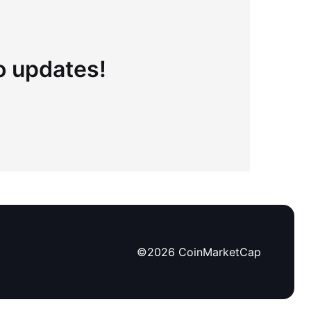
to updates!
©
2026
CoinMarketCap