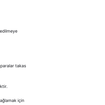
 edilmeye
 paralar takas
tir.
sağlamak için