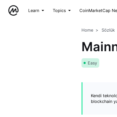
Learn
Topics
CoinMarketCap N
Home
Sözlük
Mainn
Easy
Kendi teknolo
blockchain ya