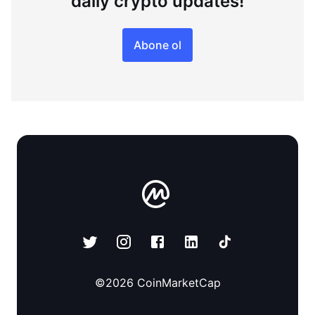
daily crypto updates!
Abone ol
©
2026
CoinMarketCap