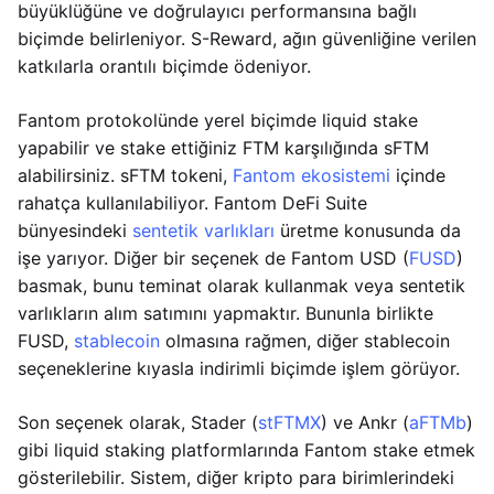
büyüklüğüne ve doğrulayıcı performansına bağlı
biçimde belirleniyor. S-Reward, ağın güvenliğine verilen
katkılarla orantılı biçimde ödeniyor.
Fantom protokolünde yerel biçimde liquid stake
yapabilir ve stake ettiğiniz FTM karşılığında sFTM
alabilirsiniz. sFTM tokeni,
Fantom ekosistemi
içinde
rahatça kullanılabiliyor. Fantom DeFi Suite
bünyesindeki
sentetik varlıkları
üretme konusunda da
işe yarıyor. Diğer bir seçenek de Fantom USD (
FUSD
)
basmak, bunu teminat olarak kullanmak veya sentetik
varlıkların alım satımını yapmaktır. Bununla birlikte
FUSD,
stablecoin
olmasına rağmen, diğer stablecoin
seçeneklerine kıyasla indirimli biçimde işlem görüyor.
Son seçenek olarak, Stader (
stFTMX
) ve Ankr (
aFTMb
)
gibi liquid staking platformlarında Fantom stake etmek
gösterilebilir. Sistem, diğer kripto para birimlerindeki