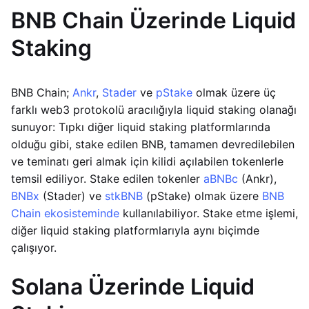
BNB Chain Üzerinde Liquid
Staking
BNB Chain;
Ankr
,
Stader
ve
pStake
olmak üzere üç
farklı web3 protokolü aracılığıyla liquid staking olanağı
sunuyor: Tıpkı diğer liquid staking platformlarında
olduğu gibi, stake edilen BNB, tamamen devredilebilen
ve teminatı geri almak için kilidi açılabilen tokenlerle
temsil ediliyor. Stake edilen tokenler
aBNBc
(Ankr),
BNBx
(Stader) ve
stkBNB
(pStake) olmak üzere
BNB
Chain ekosisteminde
kullanılabiliyor. Stake etme işlemi,
diğer liquid staking platformlarıyla aynı biçimde
çalışıyor.
Solana Üzerinde Liquid