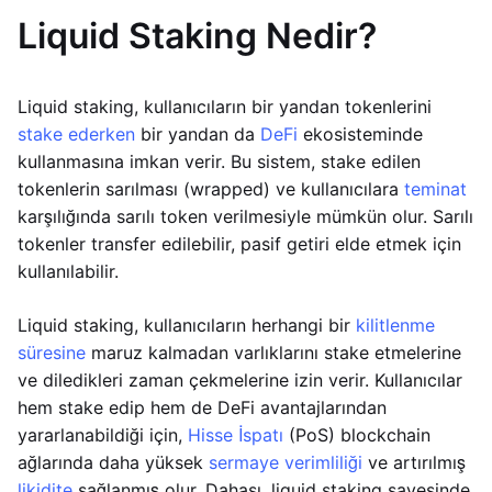
Liquid Staking Nedir?
Liquid staking, kullanıcıların bir yandan tokenlerini
stake ederken
bir yandan da
DeFi
ekosisteminde
kullanmasına imkan verir. Bu sistem, stake edilen
tokenlerin sarılması (wrapped) ve kullanıcılara
teminat
karşılığında sarılı token verilmesiyle mümkün olur. Sarılı
tokenler transfer edilebilir, pasif getiri elde etmek için
kullanılabilir.
Liquid staking, kullanıcıların herhangi bir
kilitlenme
süresine
maruz kalmadan varlıklarını stake etmelerine
ve diledikleri zaman çekmelerine izin verir. Kullanıcılar
hem stake edip hem de DeFi avantajlarından
yararlanabildiği için,
Hisse İspatı
(PoS) blockchain
ağlarında daha yüksek
sermaye verimliliği
ve artırılmış
likidite
sağlanmış olur. Dahası, liquid staking sayesinde