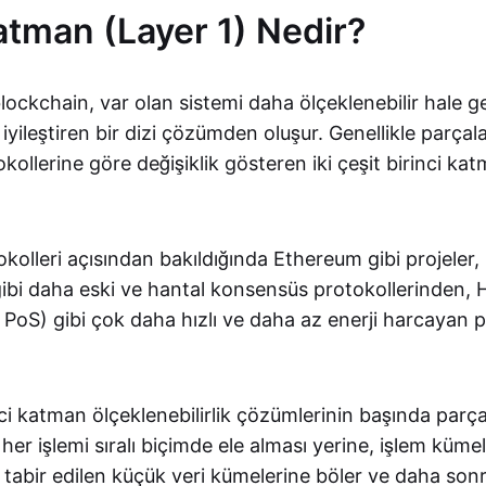
Katman (Layer 1) Nedir?
lockchain, var olan sistemi daha ölçeklenebilir hale g
iyileştiren bir dizi çözümden oluşur. Genellikle parça
ollerine göre değişiklik gösteren iki çeşit birinci k
olleri açısından bakıldığında Ethereum gibi projeler, İ
bi daha eski ve hantal konsensüs protokollerinden, H
 PoS) gibi çok daha hızlı ve daha az enerji harcayan 
ci katman ölçeklenebilirlik çözümlerinin başında parça
her işlemi sıralı biçimde ele alması yerine, işlem küme
 tabir edilen küçük veri kümelerine böler ve daha son