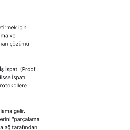
etirmek için
lama ve
atman çözümü
ş İspatı (Proof
isse İspatı
protokollere
lama gelir.
lerini "parçalama
ra ağ tarafından