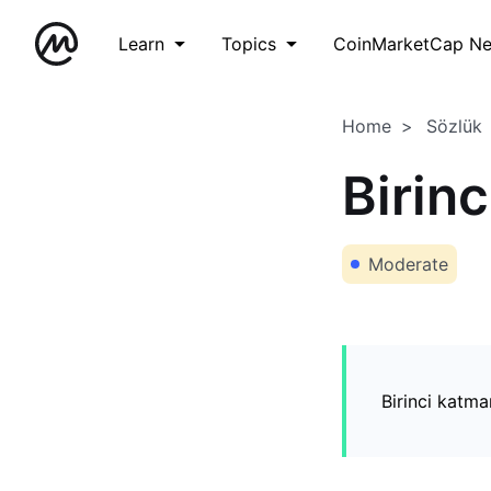
Learn
Topics
CoinMarketCap N
Home
Sözlük
Birin
Moderate
Birinci katma