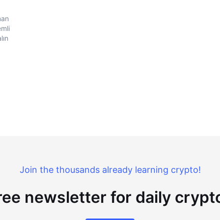
man
emli
lın
Join the thousands already learning crypto!
ree newsletter for daily cryp