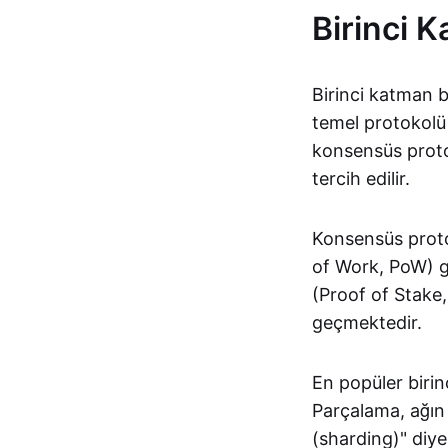
Birinci 
Birinci katman b
temel protokolü 
konsensüs protok
tercih edilir.
Konsensüs protok
of Work, PoW) gi
(Proof of Stake,
geçmektedir.
En popüler birin
Parçalama, ağın 
(sharding)" diye