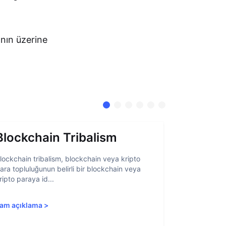
ının üzerine
Blockchain Tribalism
Hesap 
lockchain tribalism, blockchain veya kripto
Hesap soyutl
ara topluluğunun belirli bir blockchain veya
belirli öğeler
ripto paraya id...
blockchain ar
am açıklama
>
Tam açıkla