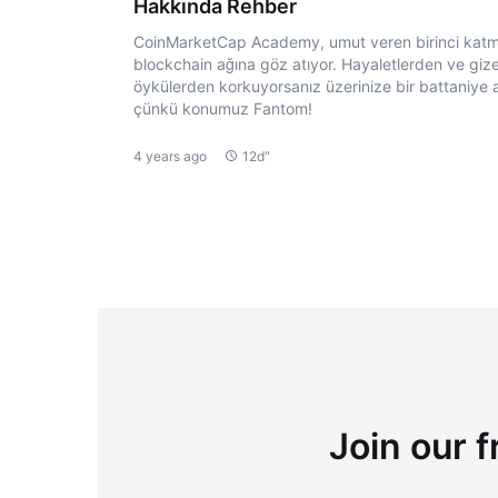
Hakkında Rehber
CoinMarketCap Academy, umut veren birinci kat
blockchain ağına göz atıyor. Hayaletlerden ve giz
öykülerden korkuyorsanız üzerinize bir battaniye a
çünkü konumuz Fantom!
4 years ago
12d"
Join our f