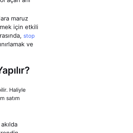
yol açan ani
lara maruz
mek için etkili
arasında,
stop
ınırlamak ve
apılır?
ir. Haliyle
ım satım
akılda