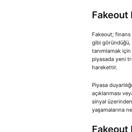
Fakeout 
Fakeout; finans v
gibi göründüğü, 
tanımlamak için 
piyasada yeni tr
harekettir.
Piyasa duyarlılı
açıklanması veya
sinyal üzerinden
yaşamalarına ned
Fakeout N