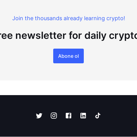
Join the thousands already learning crypto!
ree newsletter for daily cryp
Abone ol