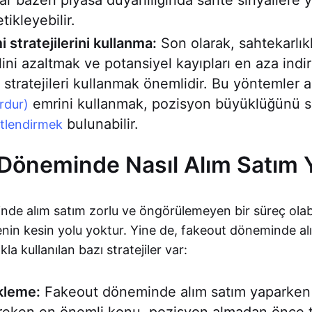
ar bazen piyasa duyarlılığında sahte sinyallere 
tikleyebilir.
 stratejilerini kullanma:
Son olarak, sahtekarlık
ini azaltmak ve potansiyel kayıpları en aza indir
i stratejileri kullanmak önemlidir. Bu yöntemler 
emrini kullanmak, pozisyon büyüklüğünü s
urdur)
bulunabilir.
itlendirmek
Döneminde Nasıl Alım Satım Y
e alım satım zorlu ve öngörülemeyen bir süreç olabil
enin kesin yolu yoktur. Yine de, fakeout döneminde al
kla kullanılan bazı stratejiler var:
kleme:
Fakeout döneminde alım satım yaparken 