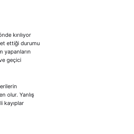
nde kırılıyor
et ettiği durumu
ım yapanların
ve geçici
rilerin
en olur. Yanlış
i kayıplar