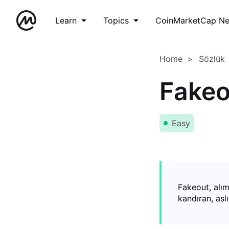
Learn
Topics
CoinMarketCap N
Home
Sözlük
Fakeo
Easy
Fakeout, alım
kandıran, asl