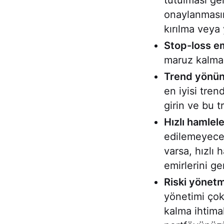
tutulması ge
onaylanmasın
kırılma veya
Stop-loss em
maruz kalmam
Trend yönün
en iyisi tre
girin ve bu 
Hızlı hamlele
edilemeyecek
varsa, hızlı
emirlerini g
Riski yönet
yönetimi çok
kalma ihtima