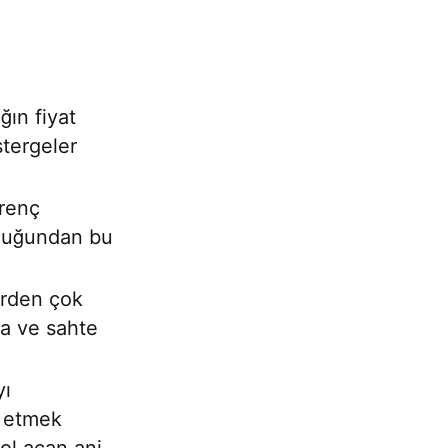
ğın fiyat
tergeler
irenç
olduğundan bu
birden çok
ya ve sahte
yı
t etmek