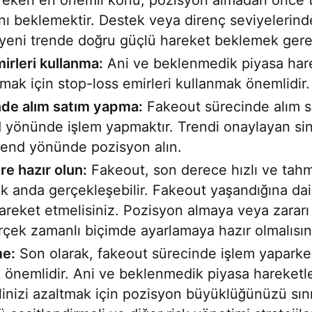
reken en önemli konu, pozisyon almadan önce 
ı beklemektir. Destek veya direnç seviyelerinde
 yeni trende doğru güçlü hareket beklemek gere
irleri kullanma:
Ani ve beklenmedik piyasa hare
ak için stop-loss emirleri kullanmak önemlidir.
de alım satım yapma:
Fakeout sürecinde alım 
nd yönünde işlem yapmaktır. Trendi onaylayan sin
trend yönünde pozisyon alın.
re hazır olun:
Fakeout, son derece hızlı ve tah
 anda gerçekleşebilir. Fakeout yaşandığına da
 hareket etmelisiniz. Pozisyon almaya veya zarar
erçek zamanlı biçimde ayarlamaya hazır olmalısın
me:
Son olarak, fakeout sürecinde işlem yaparke
 önemlidir. Ani ve beklenmedik piyasa hareketl
linizi azaltmak için pozisyon büyüklüğünüzü sını