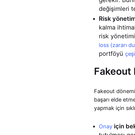
gerekir. Bunl
değişimleri te
Risk yönetimi
kalma ihtimal
risk yönetim
loss (zararı d
portföyü
çeş
Fakeout 
Fakeout dönemind
başarı elde etm
yapmak için sıklı
için be
Onay