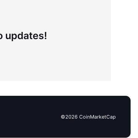
to updates!
©
2026
CoinMarketCap