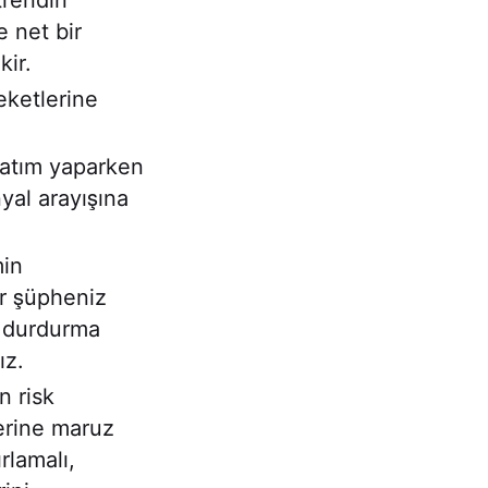
trendin
 net bir
kir.
ketlerine
satım yaparken
yal arayışına
min
ir şüpheniz
ı durdurma
ız.
n risk
erine maruz
rlamalı,