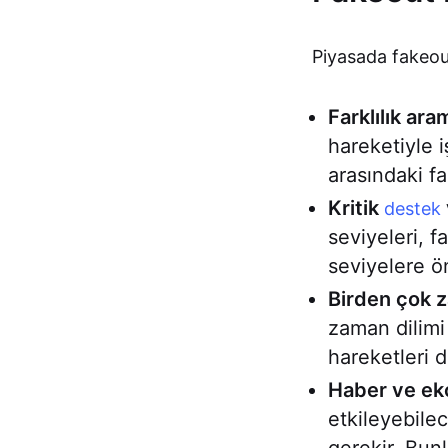
Piyasada fakeout
Farklılık ara
hareketiyle 
arasındaki fa
Kritik
destek
seviyeleri, 
seviyelere ö
Birden çok z
zaman dilimi
hareketleri d
Haber ve eko
etkileyebile