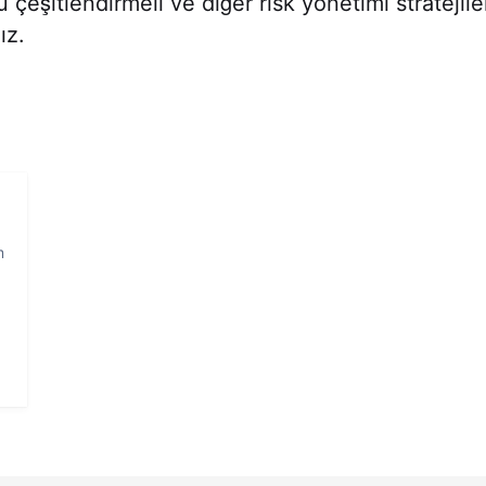
çeşitlendirmeli ve diğer risk yönetimi stratejiler
ız.
m