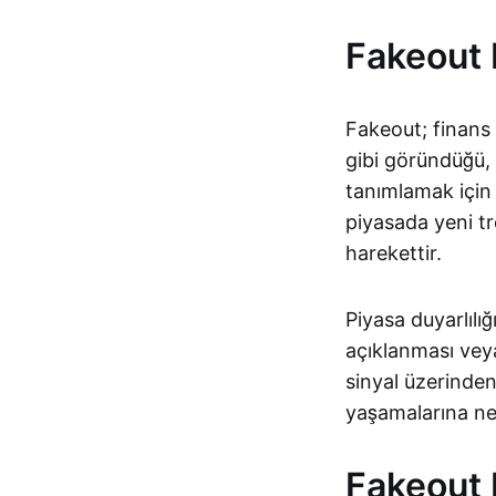
Fakeout 
Fakeout; finans v
gibi göründüğü, 
tanımlamak için 
piyasada yeni tr
harekettir.
Piyasa duyarlılı
açıklanması veya
sinyal üzerinden
yaşamalarına ned
Fakeout N