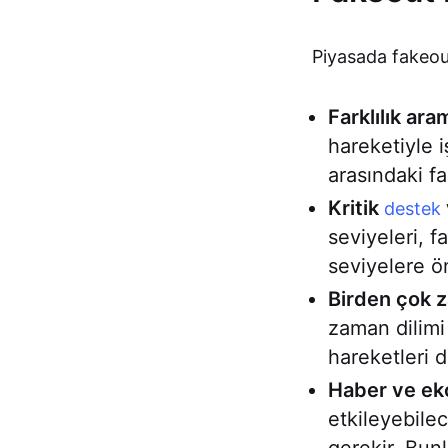
Piyasada fakeout
Farklılık ara
hareketiyle 
arasındaki fa
Kritik
destek
seviyeleri, 
seviyelere ö
Birden çok z
zaman dilimi
hareketleri d
Haber ve eko
etkileyebile