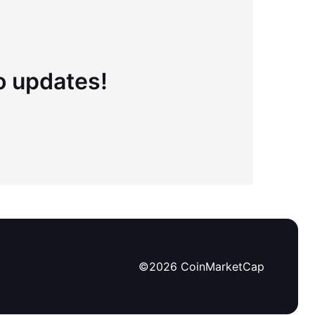
to updates!
©
2026
CoinMarketCap