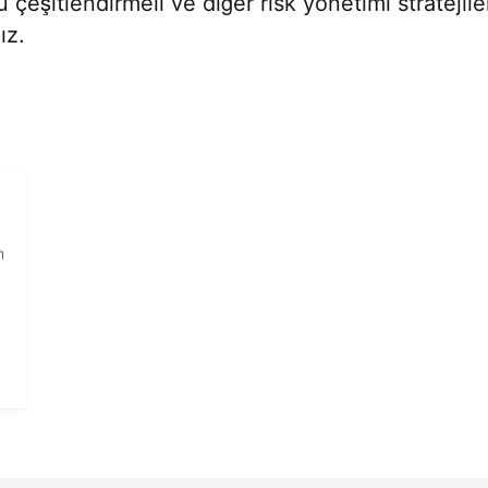
çeşitlendirmeli ve diğer risk yönetimi stratejiler
ız.
m