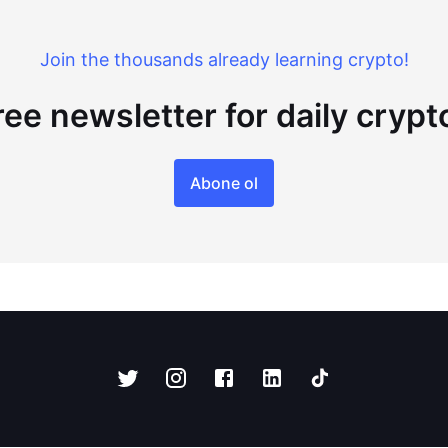
Join the thousands already learning crypto!
ree newsletter for daily cryp
Abone ol