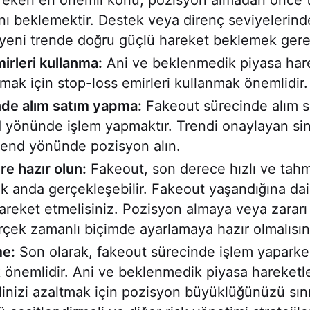
reken en önemli konu, pozisyon almadan önce 
ı beklemektir. Destek veya direnç seviyelerinde
 yeni trende doğru güçlü hareket beklemek gere
irleri kullanma:
Ani ve beklenmedik piyasa hare
ak için stop-loss emirleri kullanmak önemlidir.
de alım satım yapma:
Fakeout sürecinde alım 
nd yönünde işlem yapmaktır. Trendi onaylayan sin
trend yönünde pozisyon alın.
re hazır olun:
Fakeout, son derece hızlı ve tah
 anda gerçekleşebilir. Fakeout yaşandığına da
 hareket etmelisiniz. Pozisyon almaya veya zarar
erçek zamanlı biçimde ayarlamaya hazır olmalısın
me:
Son olarak, fakeout sürecinde işlem yaparke
 önemlidir. Ani ve beklenmedik piyasa hareketl
linizi azaltmak için pozisyon büyüklüğünüzü sını