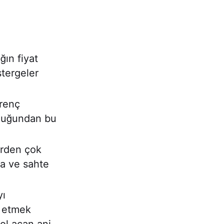
ğın fiyat
tergeler
irenç
olduğundan bu
birden çok
ya ve sahte
yı
t etmek