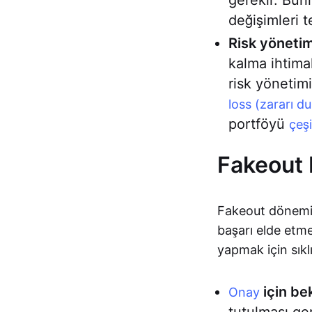
gerekir. Bunl
değişimleri te
Risk yönetimi
kalma ihtimal
risk yönetim
loss (zararı d
portföyü
çeş
Fakeout 
Fakeout dönemind
başarı elde etm
yapmak için sıklı
için be
Onay