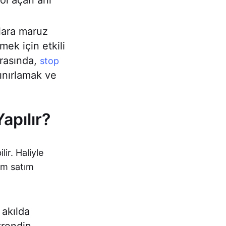
yol açan ani
lara maruz
mek için etkili
arasında,
stop
ınırlamak ve
apılır?
ir. Haliyle
ım satım
akılda