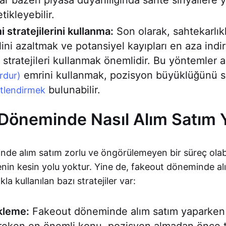
ar bazen piyasa duyarlılığında sahte sinyallere 
tikleyebilir.
 stratejilerini kullanma:
Son olarak, sahtekarlık
ini azaltmak ve potansiyel kayıpları en aza indir
i stratejileri kullanmak önemlidir. Bu yöntemler 
emrini kullanmak, pozisyon büyüklüğünü s
urdur)
bulunabilir.
itlendirmek
Döneminde Nasıl Alım Satım Y
e alım satım zorlu ve öngörülemeyen bir süreç olabil
enin kesin yolu yoktur. Yine de, fakeout döneminde al
kla kullanılan bazı stratejiler var:
kleme:
Fakeout döneminde alım satım yaparken 