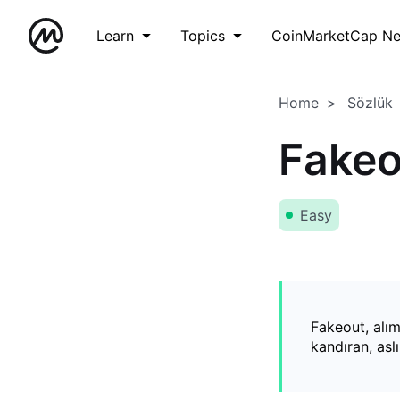
Learn
Topics
CoinMarketCap N
Home
Sözlük
Fakeo
Easy
Fakeout, alım
kandıran, asl