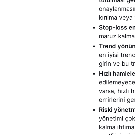
tutulması ge
onaylanmasın
kırılma veya
Stop-loss em
maruz kalmam
Trend yönün
en iyisi tre
girin ve bu 
Hızlı hamlele
edilemeyecek
varsa, hızlı
emirlerini g
Riski yönet
yönetimi çok
kalma ihtima