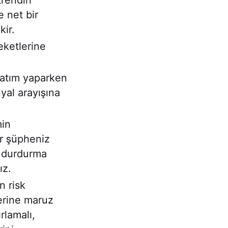
trendin
 net bir
kir.
ketlerine
satım yaparken
yal arayışına
min
ir şüpheniz
ı durdurma
ız.
n risk
erine maruz
rlamalı,