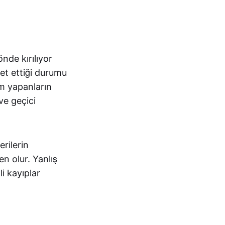
nde kırılıyor
et ettiği durumu
ım yapanların
ve geçici
rilerin
en olur. Yanlış
i kayıplar