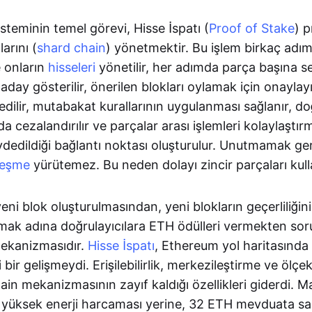
teminin temel görevi, Hisse İspatı (
Proof of Stake
) 
arını (
shard chain
) yönetmektir. Bu işlem birkaç adım
e onların
hisseleri
yönetilir, her adımda parça başına se
 aday gösterilir, önerilen blokları oylamak için onaylay
edilir, mutabakat kurallarının uygulanması sağlanır, doğ
 da cezalandırılır ve parçalar arası işlemleri kolaylaşt
ydedildiği bağlantı noktası oluşturulur. Unutmamak ge
zleşme
yürütemez. Bu neden dolayı zincir parçaları kull
ni blok oluşturulmasından, yeni blokların geçerliliği
mak adına doğrulayıcılara ETH ödülleri vermekten sor
ekanizmasıdır.
Hisse İspatı
, Ethereum yol haritasında
ir gelişmeydi. Erişilebilirlik, merkezileştirme ve ölçekl
in mekanizmasının zayıf kaldığı özellikleri giderdi. M
 yüksek enerji harcaması yerine, 32 ETH mevduata sa