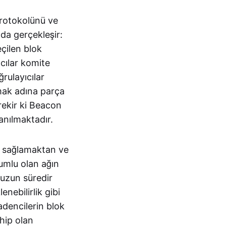
protokolünü ve
da gerçekleşir:
çilen blok
ıcılar komite
rulayıcılar
ırmak adına parça
rekir ki Beacon
anılmaktadır.
ni sağlamaktan ve
umlu olan ağın
 uzun süredir
enebilirlik gibi
adencilerin blok
hip olan