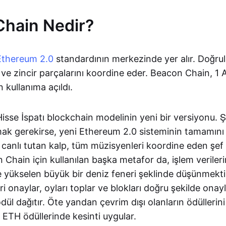
hain Nedir?
Ethereum 2.0
standardının merkezinde yer alır. Doğrula
 ve zincir parçalarını koordine eder. Beacon Chain, 1 
 kullanıma açıldı.
sse İspatı blockchain modelinin yeni bir versiyonu. Şii
k gerekirse, yeni Ethereum 2.0 sisteminin tamamını
canlı tutan kalp, tüm müzisyenleri koordine eden şef 
on Chain için kullanılan başka metafor da, işlem verile
 yükselen büyük bir deniz feneri şeklinde düşünmektir
eri onaylar, oyları toplar ve blokları doğru şekilde ona
dül dağıtır. Öte yandan çevrim dışı olanların ödüllerini
n ETH ödüllerinde kesinti uygular.