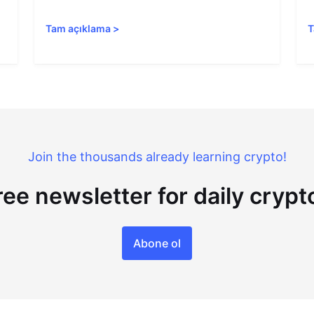
Tam açıklama
>
T
Join the thousands already learning crypto!
ree newsletter for daily cryp
Abone ol