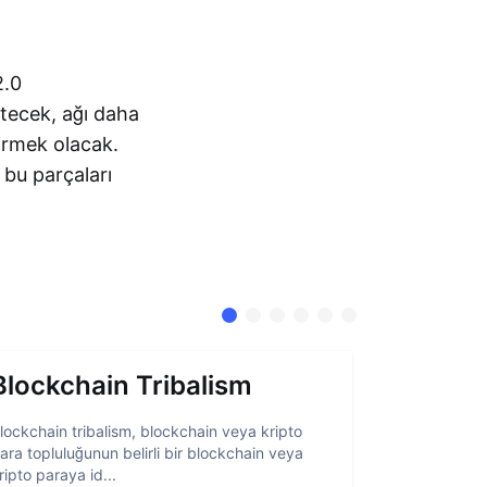
2.0
ltecek, ağı daha
çirmek olacak.
bu parçaları
Blockchain Tribalism
Hesap 
lockchain tribalism, blockchain veya kripto
Hesap soyutl
ara topluluğunun belirli bir blockchain veya
belirli öğeler
ripto paraya id...
blockchain ar