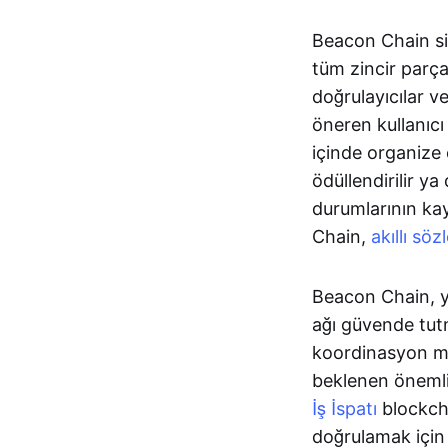
Beacon Chain sis
tüm zincir parçal
doğrulayıcılar v
öneren kullanıcı
içinde organize 
ödüllendirilir ya
durumlarının ka
Chain,
akıllı sö
Beacon Chain, ye
ağı güvende tut
koordinasyon m
beklenen önemli b
İş İspatı
blockcha
doğrulamak için