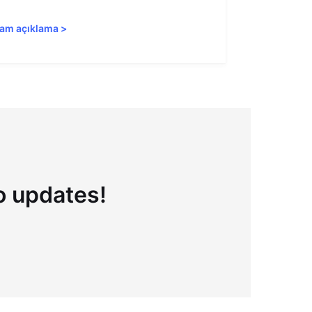
am açıklama
>
Tam açıkla
to updates!