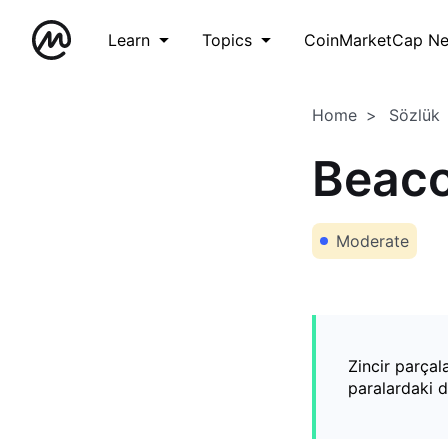
Learn
Topics
CoinMarketCap N
Home
Sözlük
Beaco
Moderate
Zincir parçal
paralardaki d