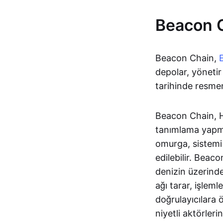
Beacon C
Beacon Chain,
depolar, yönetir
tarihinde resmen
Beacon Chain, Hi
tanımlama yapma
omurga, sistemi 
edilebilir. Beac
denizin üzerinde
ağı tarar, işleml
doğrulayıcılara ö
niyetli aktörleri