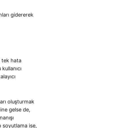
nları gidererek
 tek hata
kullanıcı
alayıcı
arı oluşturmak
ine gelse de,
ynanışı
p soyutlama ise,