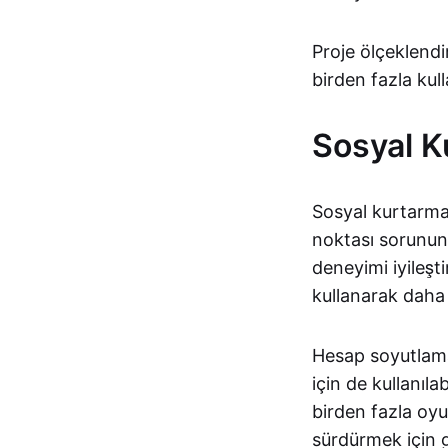
Proje ölçeklendi
birden fazla kul
Sosyal K
Sosyal kurtarma,
noktası sorunun
deneyimi iyileşt
kullanarak daha 
Hesap soyutlama
için de kullanılab
birden fazla oyu
sürdürmek için 