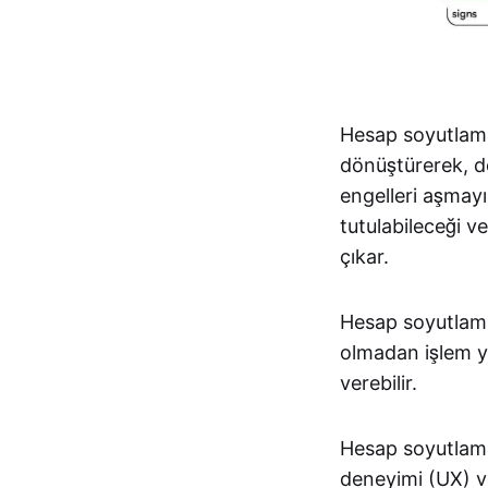
Hesap soyutlama
dönüştürerek, do
engelleri aşmayı
tutulabileceği ve
çıkar.
Hesap soyutlama
olmadan işlem ya
verebilir.
Hesap soyutlaman
deneyimi (UX) ve