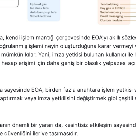
, kendi işlem mantığı çerçevesinde EOA'yı akıllı söz
ğrulanmış işlemi neyin oluşturduğuna karar vermeyi v
 mümkün kılar. Yani, imza yetkisi bulunan kullanıcı ile 
 hesap erişimi için daha geniş bir olasılık yelpazesi aç
 sayesinde EOA, birden fazla anahtara işlem yetkisi
ptırmak veya imza yetkilisini değiştirmek gibi çeşitli 
ın önemli bir yararı da, kesintisiz etkileşim sayesinde
 güvenliğini ileriye taşımasıdır.