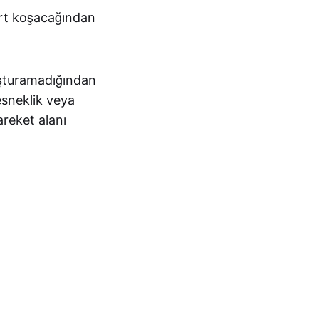
art koşacağından
luşturamadığından
esneklik veya
areket alanı