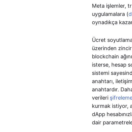
Meta işlemler, t
uygulamalara (
d
oynadıkça kazan 
Ücret soyutlamas
üzerinden zincir
blockchain ağın
isterse, hesap s
sistemi sayesind
anahtarı, iletişi
anahtardır. Daha
verileri
şifrelem
kurmak istiyor, 
dApp hesabınızl
dair parametrele