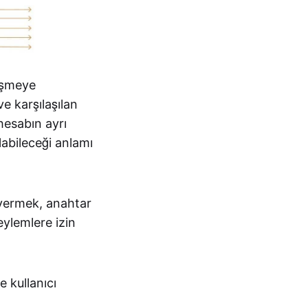
leşmeye
e karşılaşılan
hesabın ayrı
ılabileceği anlamı
 vermek, anahtar
eylemlere izin
 kullanıcı