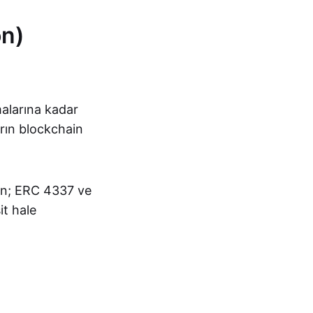
on)
alarına kadar
ların blockchain
rin; ERC 4337 ve
it hale