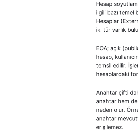
Hesap soyutlama
ilgili bazı teme
Hesaplar (Exter
iki tür varlık bul
EOA; açık (public
hesap, kullanıcı
temsil edilir. İş
hesaplardaki fon
Anahtar çifti da
anahtar hem de h
neden olur. Örne
anahtar mevcutt
erişilemez.