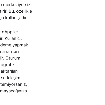
dip merkeziyetsiz
rir. Bu, özellikle
 kullanışlıdır.
, dApp'ler
. Kullanıcı,
e ödeme yapmak
m anahtarı
lir. Oturum
tografik
aktarılan
e etkileşim
stemiyorsanız,
pamayacağınıza