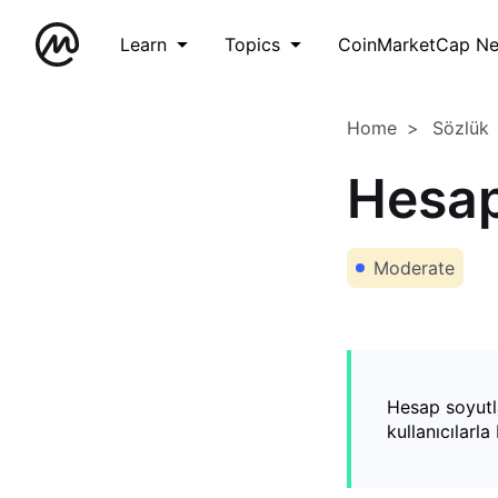
Learn
Topics
CoinMarketCap N
Home
Sözlük
Hesap
Moderate
Hesap soyutla
kullanıcılarl