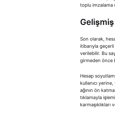
toplu imzalama 
Gelişmiş
Son olarak, hesa
itibarıyla geçer
verilebilir. Bu s
girmeden önce ku
Hesap soyutlam
kullanıcı yerine,
ağının ön katman
tıklamayla işlem
karmaşıklıkları v