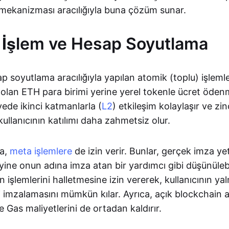
mekanizması aracılığıyla buna çözüm sunar.
 İşlem ve Hesap Soyutlama
p soyutlama aracılığıyla yapılan atomik (toplu) işleml
li olan ETH para birimi yerine yerel tokenle ücret öden
ayede ikinci katmanlarla (
L2
) etkileşim kolaylaşır ve zin
llanıcının katılımı daha zahmetsiz olur.
a,
meta işlemlere
de izin verir. Bunlar, gerçek imza ye
 yine onun adına imza atan bir yardımcı gibi düşünülebil
 işlemlerini halletmesine izin vererek, kullanıcının yal
i imzalamasını mümkün kılar. Ayrıca, açık blockchain a
e Gas maliyetlerini de ortadan kaldırır.