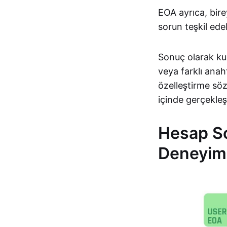
EOA ayrıca, bir
sorun teşkil edeb
Sonuç olarak kul
veya farklı ana
özelleştirme söz
içinde gerçekleşi
Hesap So
Deneyim