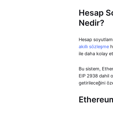
Hesap So
Nedir?
Hesap soyutlam
akıllı sözleşme
he
ile daha kolay e
Bu sistem, Ether
EIP 2938 dahil o
getirileceğini öz
Ethereum