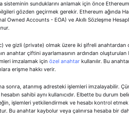
 sisteminin sunduklarını anlamak için önce Ethereum
l bilgileri gözden geçirmek gerekir. Ethereum ağında Har
nal Owned Accounts - EOA) ve Akıllı Sözleşme Hesapl
unur.
) ve gizli (private) olmak üzere iki şifreli anahtardan 
nın anahtar çiftini ayarlamasının ardından oluşturulan b
lemleri imzalamak için
özel anahtar
kullanılır. Bu anahtar
lara erişme hakkı verir.
ha sonra, atanmış adresteki işlemleri imzalayabilir. 
esabın sahibi aynı kullanıcıdır. Elbette bu durum belir
ğin, işlemleri yetkilendirmek ve hesabı kontrol etmek 
ur. Bu anahtar kaybolur veya çalınırsa hesaba bir dah