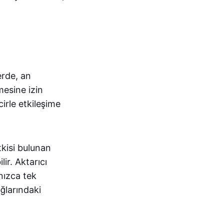
erde, an
mesine izin
cirle etkileşime
tkisi bulunan
ir. Aktarıcı
nızca tek
ğlarındaki