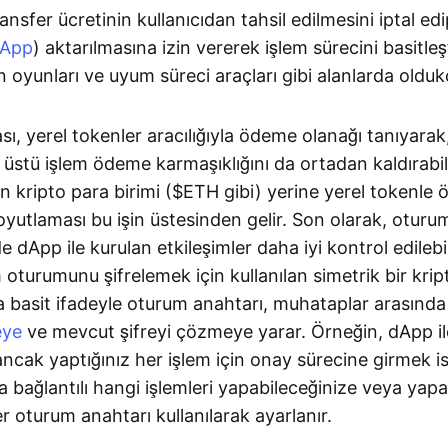
ransfer ücretinin kullanıcıdan tahsil edilmesini iptal e
App
) aktarılmasına izin vererek işlem sürecini basitleşti
oyunları ve uyum süreci araçları gibi alanlarda oldukça
ı, yerel tokenler aracılığıyla ödeme olanağı tanıyarak
 üstü işlem ödeme karmaşıklığını da ortadan kaldırabilir
ın kripto para birimi ($ETH gibi) yerine yerel tokenl
oyutlaması bu işin üstesinden gelir. Son olarak, oturu
e dApp ile kurulan etkileşimler daha iyi kontrol edilebi
m oturumunu şifrelemek için kullanılan simetrik bir krip
 basit ifadeyle oturum anahtarı, muhataplar arasında 
eye
ve mevcut şifreyi çözmeye yarar. Örneğin, dApp il
ancak yaptığınız her işlem için onay sürecine girmek i
a bağlantılı hangi işlemleri yapabileceğinize veya ya
r oturum anahtarı kullanılarak ayarlanır.