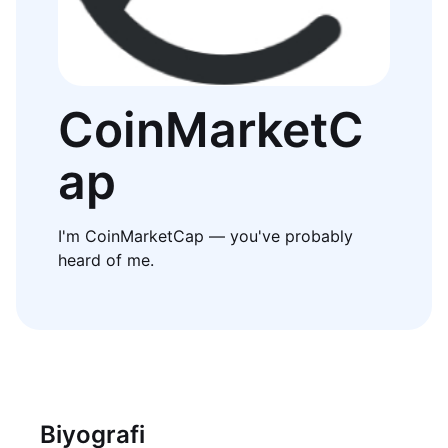
CoinMarketC
ap
I'm CoinMarketCap — you've probably
heard of me.
Biyografi