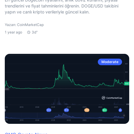
trendlerini ve fiyat tahminlerini öğrenin. DOGE/USD takibini
yapın ve canlı kripto verileriyle güncel kalın.
Yazan: CoinMarketCap
1 year ago
3d"
Moderate