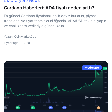
CMC Crypto News
Cardano Haberleri: ADA fiyatı neden arttı?
En güncel Cardano fiyatlarını, anlık döviz kurlarını, piyasa
trendlerini ve fiyat tahminlerini öğrenin. ADA/USD takibini yapın
ve canlı kripto verileriyle güncel kalın.
Yazan: CoinMarketCap
1 year ago
2d"
Moderate