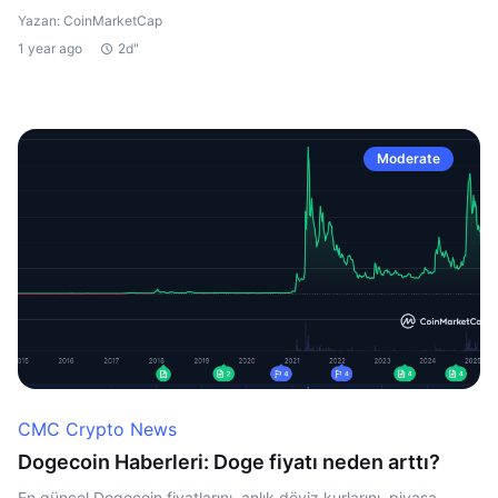
Yazan: CoinMarketCap
1 year ago
2d"
Moderate
CMC Crypto News
Dogecoin Haberleri: Doge fiyatı neden arttı?
En güncel Dogecoin fiyatlarını, anlık döviz kurlarını, piyasa