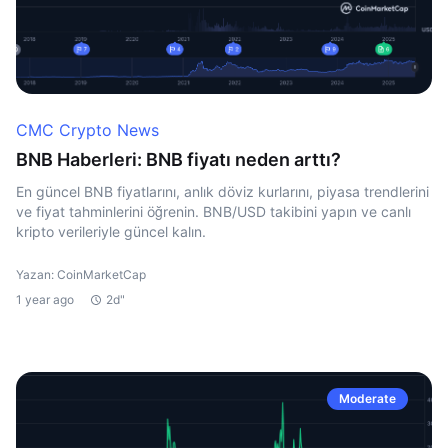
CMC Crypto News
BNB Haberleri: BNB fiyatı neden arttı?
En güncel BNB fiyatlarını, anlık döviz kurlarını, piyasa trendlerini
ve fiyat tahminlerini öğrenin. BNB/USD takibini yapın ve canlı
kripto verileriyle güncel kalın.
Yazan: CoinMarketCap
1 year ago
2d"
Moderate