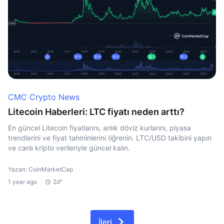
CMC Crypto News
Litecoin Haberleri: LTC fiyatı neden arttı?
En güncel Litecoin fiyatlarını, anlık döviz kurlarını, piyasa
trendlerini ve fiyat tahminlerini öğrenin. LTC/USD takibini yapın
ve canlı kripto verileriyle güncel kalın.
Yazan: CoinMarketCap
1 year ago
2d"
İleri