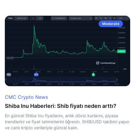
Moderate
CMC Crypto News
Shiba Inu Haberleri: Shib fiyatı neden arttı?
En güncel Shiba Inu fiyatlarını, anlık döviz kurlarını, piyasa
trendlerini ve fiyat tahminlerini öğrenin. SHIB/USD takibini yapın
ve canlı kripto verileriyle güncel kalın.