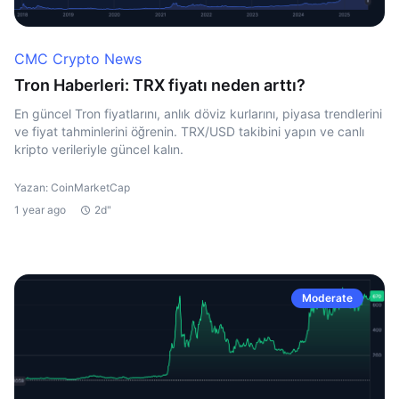
CMC Crypto News
Tron Haberleri: TRX fiyatı neden arttı?
En güncel Tron fiyatlarını, anlık döviz kurlarını, piyasa trendlerini
ve fiyat tahminlerini öğrenin. TRX/USD takibini yapın ve canlı
kripto verileriyle güncel kalın.
Yazan: CoinMarketCap
1 year ago
2d"
Moderate