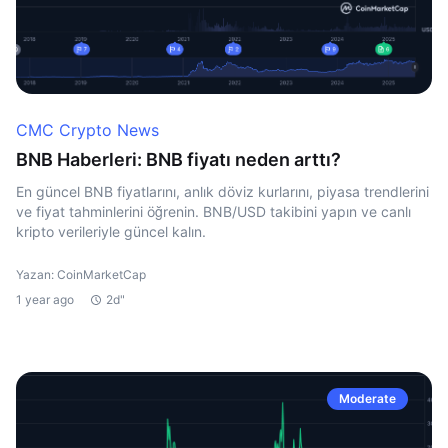
CMC Crypto News
BNB Haberleri: BNB fiyatı neden arttı?
En güncel BNB fiyatlarını, anlık döviz kurlarını, piyasa trendlerini
ve fiyat tahminlerini öğrenin. BNB/USD takibini yapın ve canlı
kripto verileriyle güncel kalın.
Yazan: CoinMarketCap
1 year ago
2d"
Moderate