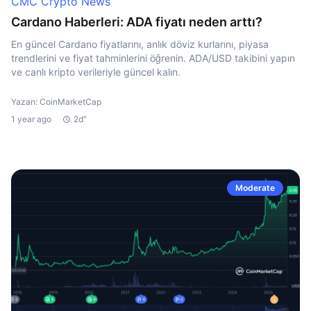
CMC Crypto News
Cardano Haberleri: ADA fiyatı neden arttı?
En güncel Cardano fiyatlarını, anlık döviz kurlarını, piyasa
trendlerini ve fiyat tahminlerini öğrenin. ADA/USD takibini yapın
ve canlı kripto verileriyle güncel kalın.
Yazan: CoinMarketCap
1 year ago
2d"
Moderate