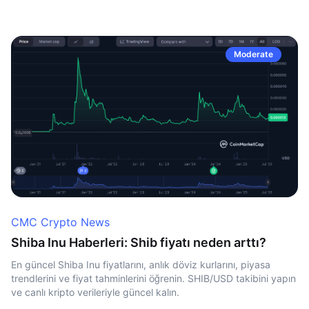
Moderate
CMC Crypto News
Shiba Inu Haberleri: Shib fiyatı neden arttı?
En güncel Shiba Inu fiyatlarını, anlık döviz kurlarını, piyasa
trendlerini ve fiyat tahminlerini öğrenin. SHIB/USD takibini yapın
ve canlı kripto verileriyle güncel kalın.