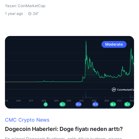
Yazan: CoinMarketCap
1 year ago
2d"
Moderate
CMC Crypto News
Dogecoin Haberleri: Doge fiyatı neden arttı?
En güncel Dogecoin fiyatlarını, anlık döviz kurlarını, piyasa