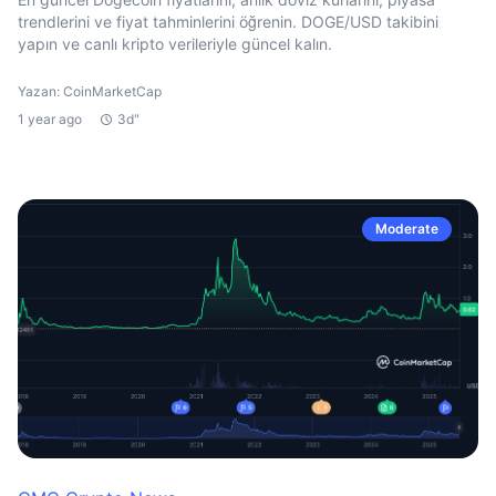
trendlerini ve fiyat tahminlerini öğrenin. DOGE/USD takibini
yapın ve canlı kripto verileriyle güncel kalın.
Yazan: CoinMarketCap
1 year ago
3d"
Moderate