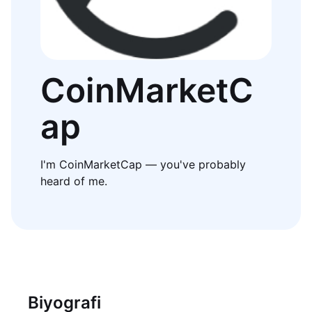
CoinMarketC
ap
I'm CoinMarketCap — you've probably
heard of me.
Biyografi