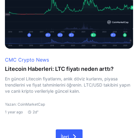
CMC Crypto News
Litecoin Haberleri: LTC fiyatı neden arttı?
En güncel Litecoin fiyatlarını, anlık döviz kurlarını, piyasa
trendlerini ve fiyat tahminlerini öğrenin. LTC/USD takibini yapın
ve canlı kripto verileriyle güncel kalın.
Yazan: CoinMarketCap
1 year ago
2d"
İleri