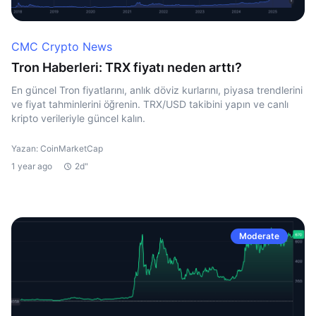
CMC Crypto News
Tron Haberleri: TRX fiyatı neden arttı?
En güncel Tron fiyatlarını, anlık döviz kurlarını, piyasa trendlerini
ve fiyat tahminlerini öğrenin. TRX/USD takibini yapın ve canlı
kripto verileriyle güncel kalın.
Yazan: CoinMarketCap
1 year ago
2d"
Moderate