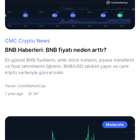
CMC Crypto News
BNB Haberleri: BNB fiyatı neden arttı?
En güncel BNB fiyatlarını, anlık döviz kurlarını, piyasa trendlerini
ve fiyat tahminlerini öğrenin. BNB/USD takibini yapın ve canlı
kripto verileriyle güncel kalın.
Yazan: CoinMarketCap
1 year ago
2d"
Moderate