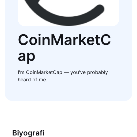
CoinMarketC
ap
I'm CoinMarketCap — you've probably
heard of me.
Biyografi