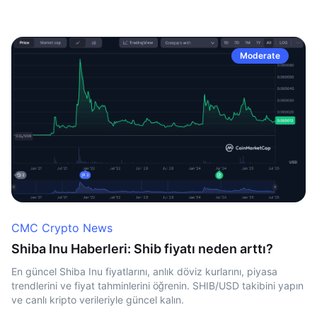
Moderate
CMC Crypto News
Shiba Inu Haberleri: Shib fiyatı neden arttı?
En güncel Shiba Inu fiyatlarını, anlık döviz kurlarını, piyasa
trendlerini ve fiyat tahminlerini öğrenin. SHIB/USD takibini yapın
ve canlı kripto verileriyle güncel kalın.