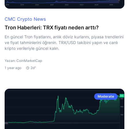
CMC Crypto News
Tron Haberleri: TRX fiyatı neden arttı?
En güncel Tron fiyatlarını, anlık döviz kurlarını, piyasa trendlerini
ve fiyat tahminlerini öğrenin. TRX/USD takibini yapın ve canlı
kripto verileriyle güncel kalın.
Yazan: CoinMarketCap
1 year ago
2d"
Moderate