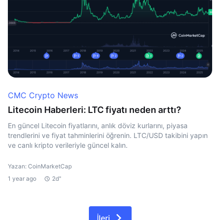
CMC Crypto News
Litecoin Haberleri: LTC fiyatı neden arttı?
En güncel Litecoin fiyatlarını, anlık döviz kurlarını, piyasa
trendlerini ve fiyat tahminlerini öğrenin. LTC/USD takibini yapın
ve canlı kripto verileriyle güncel kalın.
Yazan: CoinMarketCap
1 year ago
2d"
İleri