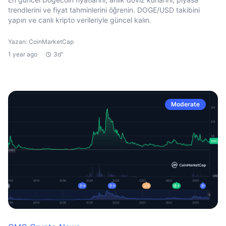
trendlerini ve fiyat tahminlerini öğrenin. DOGE/USD takibini
yapın ve canlı kripto verileriyle güncel kalın.
Yazan: CoinMarketCap
1 year ago
3d"
Moderate