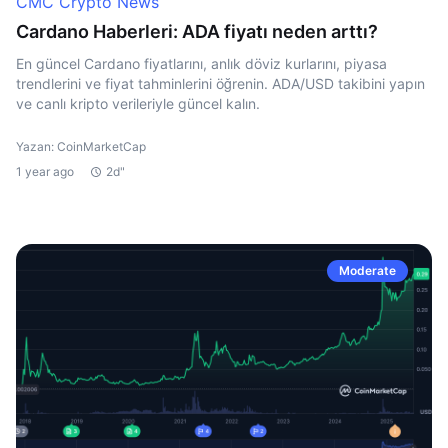
CMC Crypto News
Cardano Haberleri: ADA fiyatı neden arttı?
En güncel Cardano fiyatlarını, anlık döviz kurlarını, piyasa
trendlerini ve fiyat tahminlerini öğrenin. ADA/USD takibini yapın
ve canlı kripto verileriyle güncel kalın.
Yazan: CoinMarketCap
1 year ago
2d"
Moderate