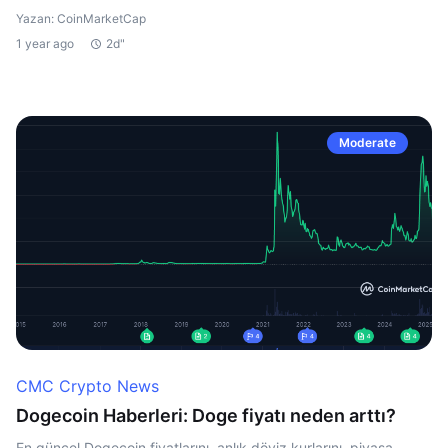
Yazan: CoinMarketCap
1 year ago
2d"
Moderate
CMC Crypto News
Dogecoin Haberleri: Doge fiyatı neden arttı?
En güncel Dogecoin fiyatlarını, anlık döviz kurlarını, piyasa