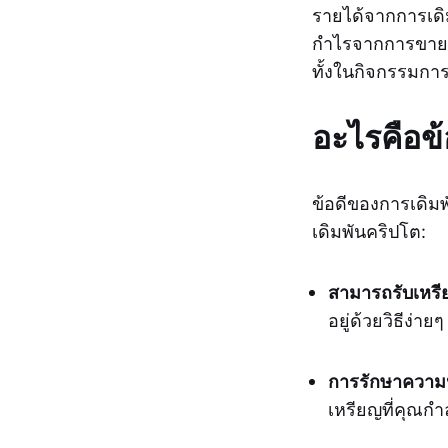
รายได้จากการเดิม
กำไรจากการขายห
ทั้งในกิจกรรมกา
อะไรคือข
ข้อดีของการเดิม
เดิมพันคริปโต:
สามารถรับเหรี
อยู่ด้วยวิธีง่าย
การรักษาความ
เหรียญที่คุณกำล