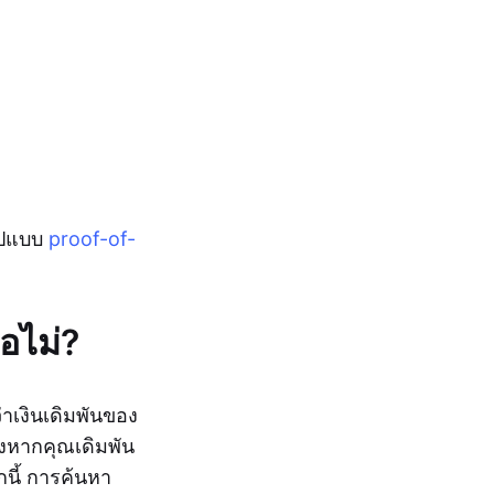
ูปแบบ
proof-of-
อไม่?
่าเงินเดิมพันของ
ยงหากคุณเดิมพัน
นี้ การค้นหา