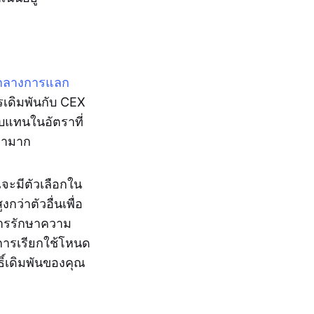
วกลางการแลก
เดิมพันกับ CEX
บแทนในอัตราที่
ว่ามาก
จะมีตัวเลือกใน
ว่าตัวอื่นเพื่อ
การรักษาความ
การเรียกใช้โหนด
ิ์เดิมพันของคุณ