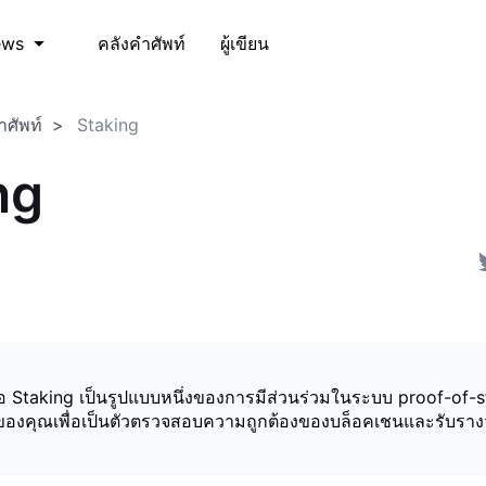
คลังคำศัพท์
ผู้เขียน
ews
ำศัพท์
Staking
ng
ือ Staking เป็นรูปแบบหนึ่งของการมีส่วนร่วมในระบบ proof-of-
ของคุณเพื่อเป็นตัวตรวจสอบความถูกต้องของบล็อคเชนและรับราง