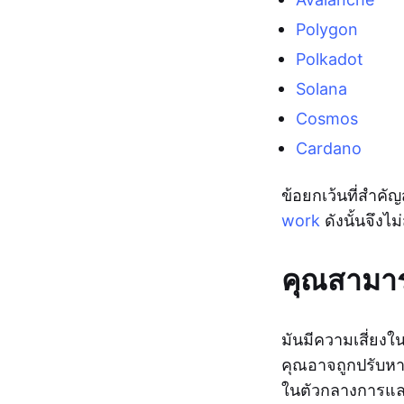
Polygon
Polkadot
Solana
Cosmos
Cardano
ข้อยกเว้นที่สำค
work
ดังนั้นจึงไ
คุณสามาร
มันมีความเสี่ยงใ
คุณอาจถูกปรับหาก
ในตัวกลางการแลก