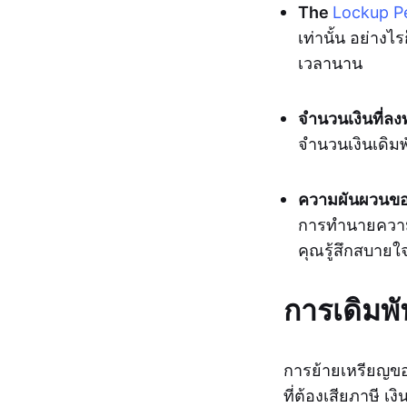
The
Lockup P
เท่านั้น อย่าง
เวลานาน
จำนวนเงินที่ลงท
จำนวนเงินเดิมพ
ความผันผวนขอ
การทำนายความผั
คุณรู้สึกสบายใ
การเดิมพั
การย้ายเหรียญขอ
ที่ต้องเสียภาษี เ