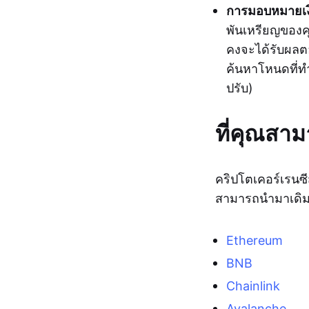
การมอบหมายเงิ
พันเหรียญของคุ
คงจะได้รับผลตอ
ค้นหาโหนดที่ทำ
ปรับ)
ที่คุณสาม
คริปโตเคอร์เรนซ
สามารถนำมาเดิมพั
Ethereum
BNB
Chainlink
Avalanche