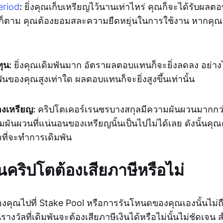
eriod
:
ยิ่งคุณเก็บเหรียญไว้นานเท่าไหร่ คุณก็จะได้รับผลต
ไรก็ตาม คุณต้องยอมสละความยืดหยุ่นในการใช้งาน หากคุณเ
ุน:
ยิ่งคุณเดิมพันมาก อัตราผลตอบแทนก็จะยิ่งลดลง อย่างไ
ันของคุณสูงเท่าใด ผลตอบแทนก็จะยิ่งสูงขึ้นเท่านั้น
งเหรียญ:
คริปโตเคอร์เรนซรบางสกุลมีความผันผวนมากกว่าส
นผวนที่แน่นอนของเหรียญนั้นเป็นไปไม่ได้เลย ดังนั้นคุณค
จที่จะทำการเดิมพัน
นคริปโตต้องเสียภาษีหรือไม่
งคุณไปที่ Stake Pool หรือการรันโหนดของคุณเองนั้นไม่ถื
งินรางวัลที่เดิมพันจะต้องเสียภาษีเงินได้หรือไม่นั้นไม่ชัดเ