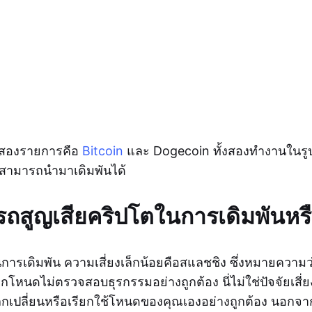
ัญสองรายการคือ
Bitcoin
และ Dogecoin ทั้งสองทำงานในร
ม่สามารถนำมาเดิมพันได้
ถสูญเสียคริปโตในการเดิมพันหรื
นการเดิมพัน ความเสี่ยงเล็กน้อยคือสแลชชิง ซึ่งหมายความว
โหนดไม่ตรวจสอบธุรกรรมอย่างถูกต้อง นี่ไม่ใช่ปัจจัยเสี่
เปลี่ยนหรือเรียกใช้โหนดของคุณเองอย่างถูกต้อง นอกจาก