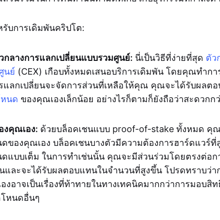
สำหรับการเดิมพันคริปโต:
ัวกลางการแลกเปลี่ยนแบบรวมศูนย์:
นี่เป็นวิธีที่ง่ายที่สุด
ตั
ูนย์
(CEX) เกือบทั้งหมดเสนอบริการเดิมพัน โดยคุณทำการ
แลกเปลี่ยนจะจัดการส่วนที่เหลือให้คุณ คุณจะได้รับผลตอ
โหนด
ของคุณเองเล็กน้อย อย่างไรก็ตามก็ยังถือว่าสะดวกก
องคุณเอง:
ด้วยบล็อคเชนแบบ proof-of-stake ทั้งหมด คุณ
ดของคุณเอง บล็อคเชนบางตัวมีความต้องการฮาร์ดแวร์ที่สูงก
นดแบบเต็ม ในการทำเช่นนั้น คุณจะมีส่วนร่วมโดยตรงต่อ
และจะได้รับผลตอบแทนในจำนวนที่สูงขึ้น โปรดทราบว่า
องอาจเป็นเรื่องที่ท้าทายในทางเทคนิคมากกว่าการมอบสิทธ
อโหนดอื่นๆ