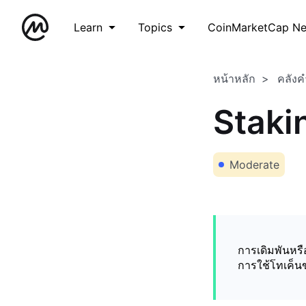
Learn
Topics
CoinMarketCap N
หน้าหลัก
คลังค
Staki
Moderate
การเดิมพันหร
การใช้โทเค็น