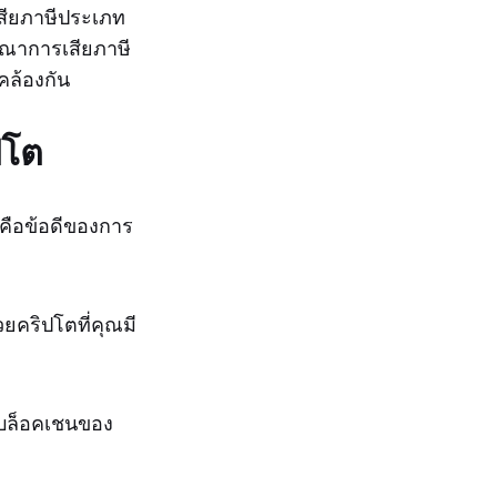
เสียภาษีประเภท
ณาการเสียภาษี
คล้องกัน
ปโต
คือข้อดีของการ
ยคริปโตที่คุณมี
บล็อคเชนของ