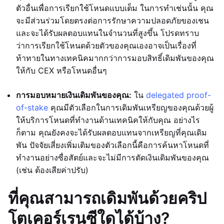
ตัวอื่นเพื่อการเรียกใช้โหนดแบบเต็ม ในการทำเช่นนั้น คุณ
จะมีส่วนร่วมโดยตรงต่อการรักษาความปลอดภัยของเชน
และจะได้รับผลตอบแทนในจำนวนที่สูงขึ้น โปรดทราบ
ว่าการเรียกใช้โหนดด้วยตัวของคุณเองอาจเป็นเรื่องที่
ท้าทายในทางเทคนิคมากกว่าการมอบสิทธิ์เดิมพันของคุณ
ให้กับ CEX หรือโหนดอื่นๆ
การมอบหมายเงินเดิมพันของคุณ:
ใน
delegated proof-
of-stake
คุณมีตัวเลือกในการเดิมพันเหรียญของคุณด้วยผู้
ให้บริการโหนดที่ทำงานด้านเทคนิคให้กับคุณ อย่างไร
ก็ตาม คุณยังคงจะได้รับผลตอบแทนจากเหรียญที่คุณเดิม
พัน ปัจจัยเสี่ยงเพิ่มเติมของตัวเลือกนี้คือการค้นหาโหนดที่
ทำงานอย่างซื่อสัตย์และจะไม่มีการตัดเงินเดิมพันของคุณ
(เช่น ต้องเสียค่าปรับ)
ที่คุณสามารถเดิมพันด้วยคริป
โตเคอร์เรนซีใดได้บ้าง?