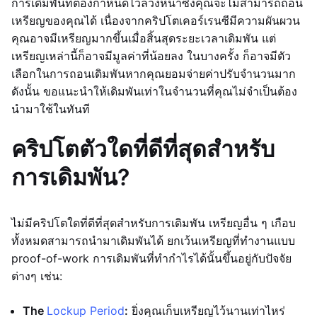
การเดิมพันที่ต้องกำหนดไว้ล่วงหน้าซึ่งคุณจะไม่สามารถถอน
เหรียญของคุณได้ เนื่องจากคริปโตเคอร์เรนซีมีความผันผวน
คุณอาจมีเหรียญมากขึ้นเมื่อสิ้นสุดระยะเวลาเดิมพัน แต่
เหรียญเหล่านี้ก็อาจมีมูลค่าที่น้อยลง ในบางครั้ง ก็อาจมีตัว
เลือกในการถอนเดิมพันหากคุณยอมจ่ายค่าปรับจำนวนมาก
ดังนั้น ขอแนะนำให้เดิมพันเท่าในจำนวนที่คุณไม่จำเป็นต้อง
นำมาใช้ในทันที
คริปโตตัวใดที่ดีที่สุดสำหรับ
การเดิมพัน?
ไม่มีคริปโตใดที่ดีที่สุดสำหรับการเดิมพัน เหรียญอื่น ๆ เกือบ
ทั้งหมดสามารถนำมาเดิมพันได้ ยกเว้นเหรียญที่ทำงานแบบ
proof-of-work การเดิมพันที่ทำกำไรได้นั้นขึ้นอยู่กับปัจจัย
ต่างๆ เช่น:
The
Lockup Period
:
ยิ่งคุณเก็บเหรียญไว้นานเท่าไหร่