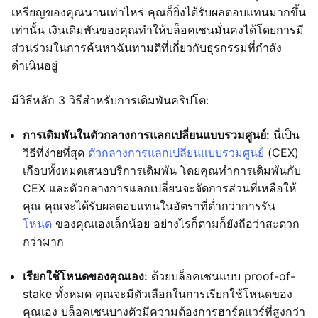
เหรียญของคุณนานเท่าไหร่ คุณก็ยิ่งได้รับผลตอบแทนมากขึ้น
เท่านั้น เงินเดิมพันของคุณทำให้บล็อคเชนมั่นคงได้โดยการมี
ส่วนร่วมในการค้นหาฉันทามติที่เกี่ยวกับธุรกรรมที่กำลัง
ดำเนินอยู่
มีวิธีหลัก 3 วิธีสำหรับการเดิมพันคริปโต:
การเดิมพันในตัวกลางการแลกเปลี่ยนแบบรวมศูนย์:
นี่เป็น
วิธีที่ง่ายที่สุด
ตัวกลางการแลกเปลี่ยนแบบรวมศูนย์
(CEX)
เกือบทั้งหมดเสนอบริการเดิมพัน โดยคุณทำการเดิมพันกับ
CEX และตัวกลางการแลกเปลี่ยนจะจัดการส่วนที่เหลือให้
คุณ คุณจะได้รับผลตอบแทนในอัตราที่ต่ำกว่าการรัน
โหนด
ของคุณเองเล็กน้อย อย่างไรก็ตามก็ยังถือว่าสะดวก
กว่ามาก
เรียกใช้โหนดของคุณเอง:
ด้วยบล็อคเชนแบบ proof-of-
stake ทั้งหมด คุณจะมีตัวเลือกในการเรียกใช้โหนดของ
คุณเอง บล็อคเชนบางตัวมีความต้องการฮาร์ดแวร์ที่สูงกว่า