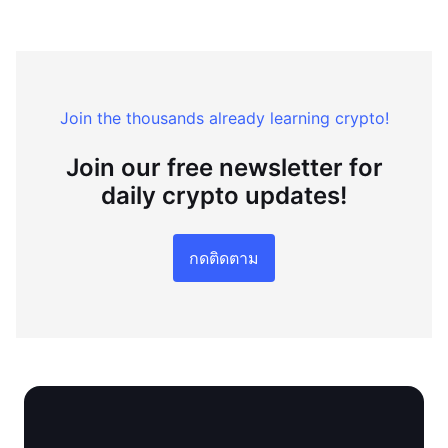
Join the thousands already learning crypto!
Join our free newsletter for
daily crypto updates!
กดติดตาม