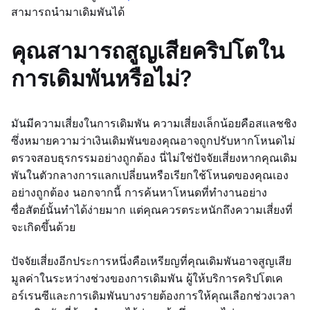
สามารถนำมาเดิมพันได้
คุณสามารถสูญเสียคริปโตใน
การเดิมพันหรือไม่?
มันมีความเสี่ยงในการเดิมพัน ความเสี่ยงเล็กน้อยคือสแลชชิง
ซึ่งหมายความว่าเงินเดิมพันของคุณอาจถูกปรับหากโหนดไม่
ตรวจสอบธุรกรรมอย่างถูกต้อง นี่ไม่ใช่ปัจจัยเสี่ยงหากคุณเดิม
พันในตัวกลางการแลกเปลี่ยนหรือเรียกใช้โหนดของคุณเอง
อย่างถูกต้อง นอกจากนี้ การค้นหาโหนดที่ทำงานอย่าง
ซื่อสัตย์นั้นทำได้ง่ายมาก แต่คุณควรตระหนักถึงความเสี่ยงที่
จะเกิดขึ้นด้วย
ปัจจัยเสี่ยงอีกประการหนึ่งคือเหรียญที่คุณเดิมพันอาจสูญเสีย
มูลค่าในระหว่างช่วงของการเดิมพัน ผู้ให้บริการคริปโตเค
อร์เรนซีและการเดิมพันบางรายต้องการให้คุณเลือกช่วงเวลา