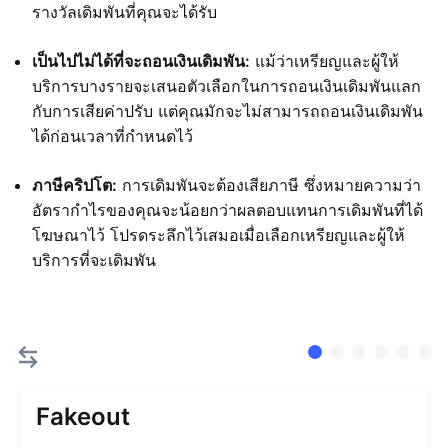
รางวัลเดิมพันที่คุณจะได้รับ
เป็นไปไม่ได้ที่จะถอนเงินเดิมพัน:
แม้ว่าเหรียญและผู้ให้
บริการบางรายจะเสนอตัวเลือกในการถอนเงินเดิมพันแลก
กับการเสียค่าปรับ แต่คุณมักจะไม่สามารถถอนเงินเดิมพัน
ได้ก่อนเวลาที่กำหนดไว้
ภาษีคริปโต:
การเดิมพันจะต้องเสียภาษี ซึ่งหมายความว่า
อัตรากำไรของคุณจะน้อยกว่าผลตอบแทนการเดิมพันที่ได้
โฆษณาไว้ โปรดระลึกไว้เสมอเมื่อเลือกเหรียญและผู้ให้
บริการที่จะเดิมพัน
Fakeout