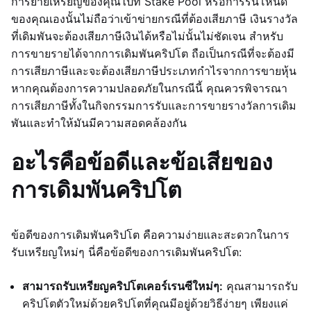
การย้ายเหรียญของคุณไปที่ Stake Pool หรือการรันโหนด
ของคุณเองนั้นไม่ถือว่าเข้าข่ายกรณีที่ต้องเสียภาษี เงินรางวัล
ที่เดิมพันจะต้องเสียภาษีเงินได้หรือไม่นั้นไม่ชัดเจน สำหรับ
การขายรายได้จากการเดิมพันคริปโต ถือเป็นกรณีที่จะต้องมี
การเสียภาษีและจะต้องเสียภาษีประเภทกำไรจากการขายหุ้น
หากคุณต้องการความปลอดภัยในกรณีนี้ คุณควรพิจารณา
การเสียภาษีทั้งในกิจกรรมการรับและการขายรางวัลการเดิม
พันและทำให้มันมีความสอดคล้องกัน
อะไรคือข้อดีและข้อเสียของ
การเดิมพันคริปโต
ข้อดีของการเดิมพันคริปโต คือความง่ายและสะดวกในการ
รับเหรียญใหม่ๆ นี่คือข้อดีของการเดิมพันคริปโต:
สามารถรับเหรียญคริปโตเคอร์เรนซีใหม่ๆ:
คุณสามารถรับ
คริปโตตัวใหม่ด้วยคริปโตที่คุณมีอยู่ด้วยวิธีง่ายๆ เพียงแค่