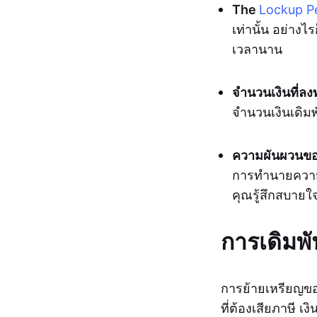
The
Lockup P
เท่านั้น อย่าง
เวลานาน
จำนวนเงินที่ลงท
จำนวนเงินเดิมพ
ความผันผวนขอ
การทำนายความผั
คุณรู้สึกสบายใ
การเดิมพั
การย้ายเหรียญขอ
ที่ต้องเสียภาษี เ