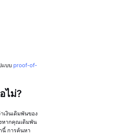
ูปแบบ
proof-of-
อไม่?
่าเงินเดิมพันของ
ยงหากคุณเดิมพัน
นี้ การค้นหา