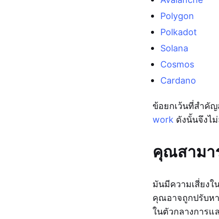
Polygon
Polkadot
Solana
Cosmos
Cardano
ข้อยกเว้นที่สำค
work
ดังนั้นจึงไ
คุณสามาร
มันมีความเสี่ยงใ
คุณอาจถูกปรับหาก
ในตัวกลางการแลก