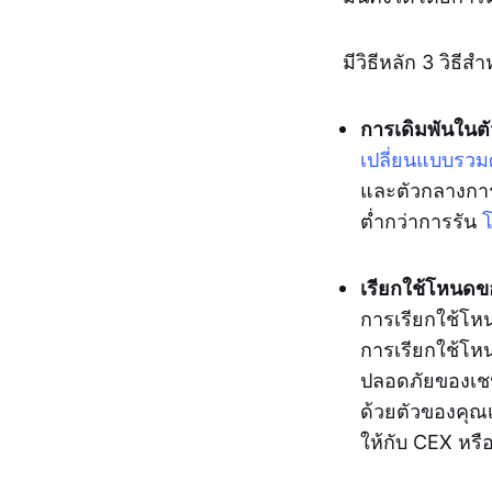
มีวิธีหลัก 3 วิธี
การเดิมพันในต
เปลี่ยนแบบรวมศ
และตัวกลางการ
ต่ำกว่าการรัน
เรียกใช้โหนดข
การเรียกใช้โหน
การเรียกใช้โห
ปลอดภัยของเชน
ด้วยตัวของคุณเ
ให้กับ CEX หรื