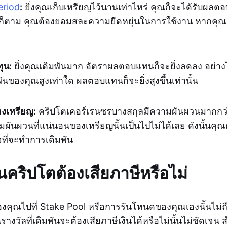
eriod
:
ยิ่งคุณเก็บเหรียญไว้นานเท่าไหร่ คุณก็จะได้รับผลต
ไรก็ตาม คุณต้องยอมสละความยืดหยุ่นในการใช้งาน หากคุณเ
ุน:
ยิ่งคุณเดิมพันมาก อัตราผลตอบแทนก็จะยิ่งลดลง อย่างไ
ันของคุณสูงเท่าใด ผลตอบแทนก็จะยิ่งสูงขึ้นเท่านั้น
งเหรียญ:
คริปโตเคอร์เรนซรบางสกุลมีความผันผวนมากกว่าส
นผวนที่แน่นอนของเหรียญนั้นเป็นไปไม่ได้เลย ดังนั้นคุณค
จที่จะทำการเดิมพัน
นคริปโตต้องเสียภาษีหรือไม่
งคุณไปที่ Stake Pool หรือการรันโหนดของคุณเองนั้นไม่ถื
งินรางวัลที่เดิมพันจะต้องเสียภาษีเงินได้หรือไม่นั้นไม่ชัดเ