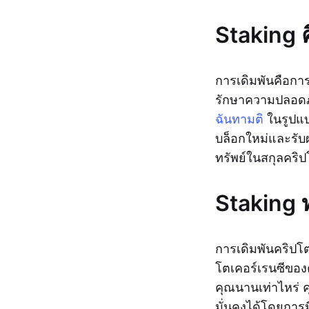
Staking 
การเดิมพันคือกา
รักษาความปลอดภ
ฉันทามติ
ในรูปแ
บล็อกใหม่และรับ
ทรัพย์ในสกุลคริป
Staking 
การเดิมพันคริปโ
โตเคอร์เรนซีของค
คุณนานเท่าไหร่ ค
มั่นคงได้โดยการมี