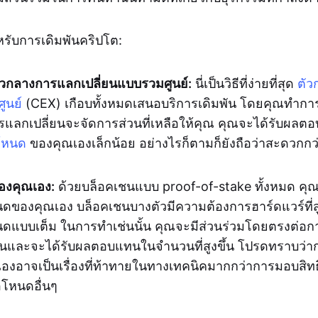
สำหรับการเดิมพันคริปโต:
ัวกลางการแลกเปลี่ยนแบบรวมศูนย์:
นี่เป็นวิธีที่ง่ายที่สุด
ตั
ูนย์
(CEX) เกือบทั้งหมดเสนอบริการเดิมพัน โดยคุณทำการ
แลกเปลี่ยนจะจัดการส่วนที่เหลือให้คุณ คุณจะได้รับผลตอ
โหนด
ของคุณเองเล็กน้อย อย่างไรก็ตามก็ยังถือว่าสะดวกก
องคุณเอง:
ด้วยบล็อคเชนแบบ proof-of-stake ทั้งหมด คุณ
ดของคุณเอง บล็อคเชนบางตัวมีความต้องการฮาร์ดแวร์ที่สูงก
นดแบบเต็ม ในการทำเช่นนั้น คุณจะมีส่วนร่วมโดยตรงต่อ
และจะได้รับผลตอบแทนในจำนวนที่สูงขึ้น โปรดทราบว่า
องอาจเป็นเรื่องที่ท้าทายในทางเทคนิคมากกว่าการมอบสิทธ
อโหนดอื่นๆ