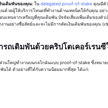
นเดิมพันของคุณ:
ใน
delegated proof-of-stake
คุณมีตั
ณด้วยผู้ให้บริการโหนดที่ทำงานด้านเทคนิคให้กับคุณ อย่า
บแทนจากเหรียญที่คุณเดิมพัน ปัจจัยเสี่ยงเพิ่มเติมของตัวเล
งานอย่างซื่อสัตย์และจะไม่มีการตัดเงินเดิมพันของคุณ (เช่
ารถเดิมพันด้วยคริปโตเคอร์เรนซี
ีส่วนใหญ่ทำงานบนกลไกฉันแบบ proof-of-stake ซึ่งหมาย
นได้ ตัวอย่างที่ได้รับความนิยมมากที่สุด ได้แก่: