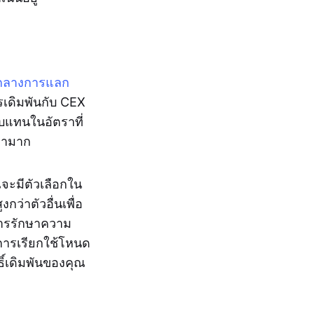
วกลางการแลก
เดิมพันกับ CEX
บแทนในอัตราที่
ว่ามาก
จะมีตัวเลือกใน
ว่าตัวอื่นเพื่อ
การรักษาความ
การเรียกใช้โหนด
ิ์เดิมพันของคุณ