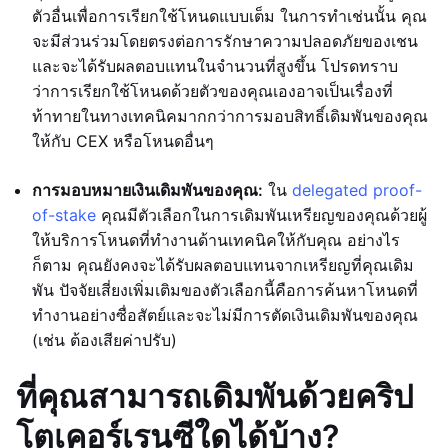
ตัวอื่นเพื่อการเรียกใช้โหนดแบบเต็ม ในการทำเช่นนั้น คุณ
จะมีส่วนร่วมโดยตรงต่อการรักษาความปลอดภัยของเชน
และจะได้รับผลตอบแทนในจำนวนที่สูงขึ้น โปรดทราบ
ว่าการเรียกใช้โหนดด้วยตัวของคุณเองอาจเป็นเรื่องที่
ท้าทายในทางเทคนิคมากกว่าการมอบสิทธิ์เดิมพันของคุณ
ให้กับ CEX หรือโหนดอื่นๆ
การมอบหมายเงินเดิมพันของคุณ:
ใน
delegated proof-
of-stake
คุณมีตัวเลือกในการเดิมพันเหรียญของคุณด้วยผู้
ให้บริการโหนดที่ทำงานด้านเทคนิคให้กับคุณ อย่างไร
ก็ตาม คุณยังคงจะได้รับผลตอบแทนจากเหรียญที่คุณเดิม
พัน ปัจจัยเสี่ยงเพิ่มเติมของตัวเลือกนี้คือการค้นหาโหนดที่
ทำงานอย่างซื่อสัตย์และจะไม่มีการตัดเงินเดิมพันของคุณ
(เช่น ต้องเสียค่าปรับ)
ที่คุณสามารถเดิมพันด้วยคริป
โตเคอร์เรนซีใดได้บ้าง?