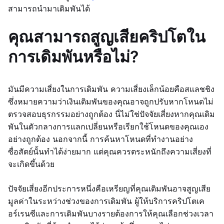
สามารถนำมาเดิมพันได้
คุณสามารถสูญเสียคริปโตใน
การเดิมพันหรือไม่?
มันมีความเสี่ยงในการเดิมพัน ความเสี่ยงเล็กน้อยคือสแลชชิง
ซึ่งหมายความว่าเงินเดิมพันของคุณอาจถูกปรับหากโหนดไม่
ตรวจสอบธุรกรรมอย่างถูกต้อง นี่ไม่ใช่ปัจจัยเสี่ยงหากคุณเดิม
พันในตัวกลางการแลกเปลี่ยนหรือเรียกใช้โหนดของคุณเอง
อย่างถูกต้อง นอกจากนี้ การค้นหาโหนดที่ทำงานอย่าง
ซื่อสัตย์นั้นทำได้ง่ายมาก แต่คุณควรตระหนักถึงความเสี่ยงที่
จะเกิดขึ้นด้วย
ปัจจัยเสี่ยงอีกประการหนึ่งคือเหรียญที่คุณเดิมพันอาจสูญเสีย
มูลค่าในระหว่างช่วงของการเดิมพัน ผู้ให้บริการคริปโตเค
อร์เรนซีและการเดิมพันบางรายต้องการให้คุณเลือกช่วงเวลา