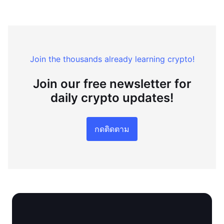
Join the thousands already learning crypto!
Join our free newsletter for
daily crypto updates!
กดติดตาม