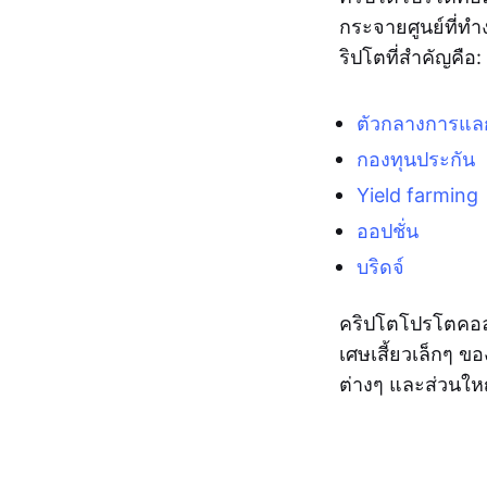
กระจายศูนย์ที่ท
ริปโตที่สำคัญคือ:
ตัวกลางการแลก
กองทุนประกัน
Yield farming
ออปชั่น
บริดจ์
คริปโตโปรโตคอลที
เศษเสี้ยวเล็กๆ ข
ต่างๆ และส่วนให