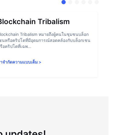
Blockchain Tribalism
Accoun
lockchain Tribalism หมายถึงผู้คนในชุมชนบล็อก
Account Abstr
ชนหรือคริปโตที่มีอุดมการณ์สอดคล้องกับบล็อกเชน
สามารถโต้ตอบ
รือคริปโตที่เฉพ...
องค์ประกอบบา
ำจำกัดความแบบเต็ม
>
คำจำกัดความ
to updates!