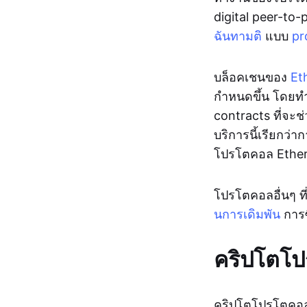
digital peer-to
ฉันทามติ
แบบ
pr
บล็อคเชนของ
Et
กำหนดขึ้น โดยทำ
contracts ที่จะ
บริการนี้เรียกว่
โปรโตคอล Ether
โปรโตคอลอื่นๆ ที
น
การเดิมพัน
การซ
คริปโตโป
คริปโตโปรโตคอลม