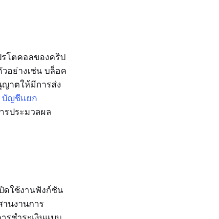
 โปรโตคอลของคริป
ัวอย่างเช่น บล็อค
ญาตให้มีการส่ง
น
บัญชีแยก
งการประมวลผล
ดใช้งานฟังก์ชัน
ะสานงานการ
งการชำระเงินแบบ