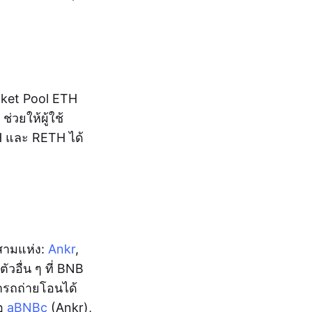
cket Pool ETH
ช่วยให้ผู้ใช้
H และ RETH ได้
สามแห่ง:
Ankr
,
วอื่น ๆ ที่ BNB
ารถถ่ายโอนได้
ือ
aBNBc
(Ankr),