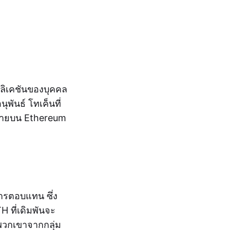
ลิเคชันของบุคคล
พันธ์ โทเค็นที่
งรายบน Ethereum
ารตอบแทน ซึ่ง
H ที่เดิมพันจะ
งพวกเขาจากกลุ่ม