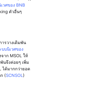
ิเวศของ BNB
ing ตัวอื่นๆ
การวางเดิมพัน
ะบบนิเวศของ
องจาก MSOL ให้
ันจึงค่อยๆ เพิ่ม
OL ได้มากกว่ายอด
an (
SCNSOL
)