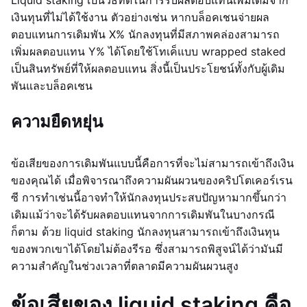
Liquid staking เป็นวิธีที่ดีในการรับผลตอบแทนเพิ่มเติมจาก
เงินทุนที่ไม่ได้ใช้งาน ตัวอย่างเช่น หากบล็อคเชนจ่ายผล
ตอบแทนการเดิมพัน X% นักลงทุนที่มีสภาพคล่องสามารถ
เพิ่มผลตอบแทน Y% ได้โดยใช้โทเค็แบบ wrapped staked
เป็นสินทรัพย์ที่ให้ผลตอบแทน สิ่งนี้เป็นประโยชน์ทั้งกับผู้เดิม
พันและบล็อคเชน
ความยืดหยุ่น
ข้อเสียของการเดิมพันแบบนี้คือการที่จะไม่สามารถเข้าถึงเงิน
ของคุณได้ เมื่อพิจารณาถึงความผันผวนของคริปโตเคอร์เรน
ซี การทำเช่นนี้อาจทำให้นักลงทุนประสบปัญหามากขึ้นกว่า
เดิมแม้ว่าจะได้รับผลตอบแทนจากการเดิมพันในบางกรณี
ก็ตาม ด้วย liquid staking นักลงทุนสามารถเข้าถึงเงินทุน
ของพวกเขาได้โดยไม่ต้องรีรอ ซึ่งสามารถพิสูจน์ได้ว่ามันมี
ความสำคัญในช่วงเวลาที่ตลาดมีความผันผวนสูง
ข้อเสียของ liquid staking คือ