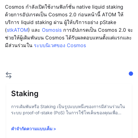
Cosmos กำลังเปิดใช้งานฟังก์ชั่น native liquid staking
ด้วยการอัปเกรดเป็น Cosmos 2.0 ก่อนหน้านี้ ATOM ให้
บริการ liquid staking ผ่าน ผู้ให้บริการอย่าง pStake
(
stkATOM
) และ
Osmosis
การอัปเกรดเป็น Cosmos 2.0 จะ
ช่วยให้ผู้เดิมพันบน Cosmos ได้รับผลตอบแทนตั้งแต่แรกและ
มีส่วนร่วมใน
ระบบนิเวศของ Cosmos
Staking
การเดิมพันหรือ Staking เป็นรูปแบบหนึ่งของการมีส่วนร่วมใน
ระบบ proof-of-stake (PoS) ในการใช้โทเค็นของคุณเพื่อ...
คำจำกัดความแบบเต็ม
>