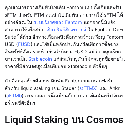
คุณสามารถวางเดิมพันโทเค็น Fantom แบบดั้งเดิมและรับ
sFTM สำหรับ FTM คุณนำไปเดิมพัน สามารถใช้ sFTM ได้
อย่างอิสระใน
ระบบนิเวศของ Fantom
นอกจากนี้มันยัง
สามารถใช้เพื่อสร้าง
สินทรัพย์สังเคราะห์
ใน Fantom DeFi
Suite ได้ด้วย อีกทางเลือกหนึ่งคือการสร้างเหรียญ Fantom
USD (
FUSD
) และใช้เป็นหลักประกันหรือเพื่อการซื้อขาย
สินทรัพย์สังเคราะห์ อย่างไรก็ตาม FUSD แม้ว่าจะถูกเรียก
ขานว่าเป็น
Stablecoin
แต่ส่วนใหญ่มันก็มักจะถูกซื้อขายใน
ราคาที่มีส่วนลดสูงเมื่อเทียบกับ Stablecoin ตัวอื่นๆ
ตัวเลือกสุดท้ายคือการเดิมพัน Fantom บนแพลตฟอร์ม
สำหรับ liquid staking เช่น Stader (
stFTMX
) และ Ankr
(
aFTMb
) กระบวนการนี้เหมือนกับการวางเดิมพันคริปโตเค
อร์เรนซีตัวอื่นๆ
Liquid Staking บน Cosmos