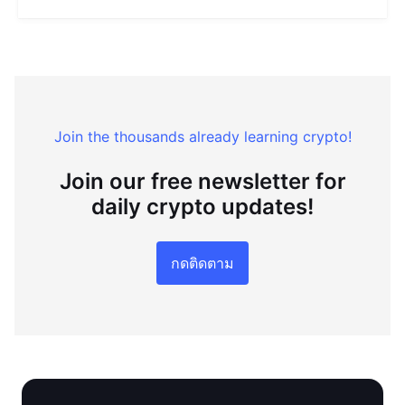
Join the thousands already learning crypto!
Join our free newsletter for
daily crypto updates!
กดติดตาม