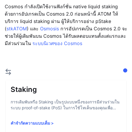
Cosmos กำลังเปิดใช้งานฟังก์ชั่น native liquid staking
ด้วยการอัปเกรดเป็น Cosmos 2.0 ก่อนหน้านี้ ATOM ให้
บริการ liquid staking ผ่าน ผู้ให้บริการอย่าง pStake
(
stkATOM
) และ
Osmosis
การอัปเกรดเป็น Cosmos 2.0 จะ
ช่วยให้ผู้เดิมพันบน Cosmos ได้รับผลตอบแทนตั้งแต่แรกและ
มีส่วนร่วมใน
ระบบนิเวศของ Cosmos
Staking
การเดิมพันหรือ Staking เป็นรูปแบบหนึ่งของการมีส่วนร่วมใน
ระบบ proof-of-stake (PoS) ในการใช้โทเค็นของคุณเพื่อ...
คำจำกัดความแบบเต็ม
>