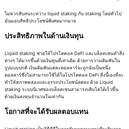
ไม่ควรสับสนระหว่าง liquid staking กับ staking โดยทั่วไป
มันมอบสิทธิประโยชน์พิเศษมากมาย
ประสิทธิภาพในด้านเงินทุน
Liquid staking ช่วยให้โปรโตคอล DeFi และบล็อคเชนทำสิ่ง
ต่างๆ ได้มากขึ้นด้วยเงินทุนที่เท่าเดิม ด้วยการวางเดิมพันใน
รูปแบบปกติ เงินเดิมพันแต่ละดอลลาร์จะถูกนับเป็นหนึ่ง
ดอลลาร์ซึ่งไม่สามารถใช้ได้ในโปรโตคอล DeFi สิ่งนี้เองที่จะ
ทำให้สภาพคล่องและอรรถประโยชน์ลดลง ด้วย Liquid
staking ระบบนิเวศของบล็อคเชนสามารถเติบโตได้เร็วขึ้น
ด้วยเงินลงทุนจำนวนในเท่ากัน
โอกาสที่จะได้รับผลตอบแทน