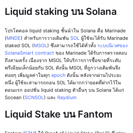
Liquid staking บน Solana
โปรโตคอล liquid staking ชั้นนำใน Solana คือ Marinade
(
MNDE
) สำหรับการวางเดิมพัน
SOL
ผู้ใช้จะได้รับ Marinade
staked SOL (
MSOL
) ซึ่งสามารถใช้ได้ทั่วทั้ง
ระบบนิเวศของ
Solana
Smart contract
ของ Marinade ได้รับการตรวจสอบ
ถึงสามครั้ง เนื่องจาก MSOL ให้บริการการซื้อขายที่ระดับ
พรีเมียมเล็กน้อยกับ SOL ดังนั้น MSOL ที่ถูกวางเดิมพันจึง
ค่อยๆ เพิ่มมูลค่าในทุก
epoch
ดังนั้น หลังจากผ่านไประยะ
หนึ่ง ผู้ใช้จะสามารถถอน SOL ได้มากกว่ายอดที่ฝากไว้ใน
ตอนแรก ออปชั่น liquid staking ตัวอื่นๆ บน Solana ได้แก่
Socean (
SCNSOL
) และ
Raydium
Liquid Stake บน Fantom