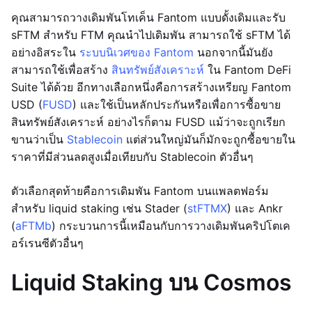
คุณสามารถวางเดิมพันโทเค็น Fantom แบบดั้งเดิมและรับ
sFTM สำหรับ FTM คุณนำไปเดิมพัน สามารถใช้ sFTM ได้
อย่างอิสระใน
ระบบนิเวศของ Fantom
นอกจากนี้มันยัง
สามารถใช้เพื่อสร้าง
สินทรัพย์สังเคราะห์
ใน Fantom DeFi
Suite ได้ด้วย อีกทางเลือกหนึ่งคือการสร้างเหรียญ Fantom
USD (
FUSD
) และใช้เป็นหลักประกันหรือเพื่อการซื้อขาย
สินทรัพย์สังเคราะห์ อย่างไรก็ตาม FUSD แม้ว่าจะถูกเรียก
ขานว่าเป็น
Stablecoin
แต่ส่วนใหญ่มันก็มักจะถูกซื้อขายใน
ราคาที่มีส่วนลดสูงเมื่อเทียบกับ Stablecoin ตัวอื่นๆ
ตัวเลือกสุดท้ายคือการเดิมพัน Fantom บนแพลตฟอร์ม
สำหรับ liquid staking เช่น Stader (
stFTMX
) และ Ankr
(
aFTMb
) กระบวนการนี้เหมือนกับการวางเดิมพันคริปโตเค
อร์เรนซีตัวอื่นๆ
Liquid Staking บน Cosmos