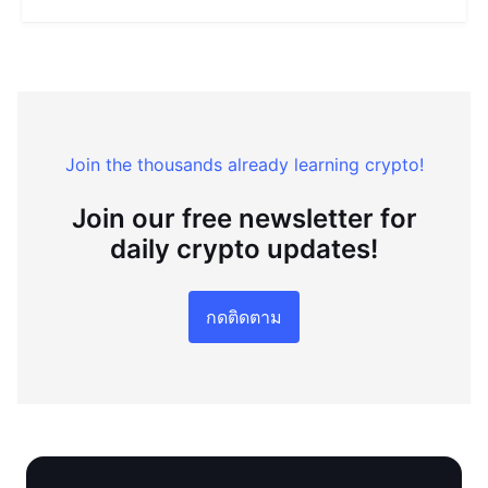
Join the thousands already learning crypto!
Join our free newsletter for
daily crypto updates!
กดติดตาม