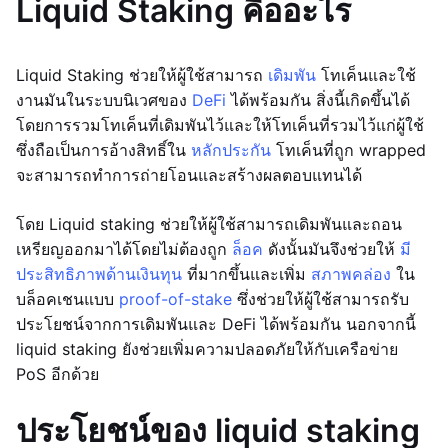
Liquid Staking คืออะไร
Liquid Staking ช่วยให้ผู้ใช้สามารถ
เดิมพัน
โทเค็นและใช้
งานมันในระบบนิเวศของ
DeFi
ได้พร้อมกัน สิ่งนี้เกิดขึ้นได้
โดยการรวมโทเค็นที่เดิมพันไว้และให้โทเค็นที่รวมไว้แก่ผู้ใช้
ซึ่งถือเป็นการอ้างสิทธิ์ใน
หลักประกัน
โทเค็นที่ถูก wrapped
จะสามารถทำการถ่ายโอนและสร้างผลตอบแทนได้
โดย Liquid staking ช่วยให้ผู้ใช้สามารถเดิมพันและถอน
เหรียญออกมาได้โดยไม่ต้องถูก
ล็อค
ดังนั้นมันจึงช่วยให้
มี
ประสิทธิภาพด้านเงินทุน
ที่มากขึ้นและเพิ่ม
สภาพคล่อง
ใน
บล็อคเชนแบบ
proof-of-stake
ซึ่งช่วยให้ผู้ใช้สามารถรับ
ประโยชน์จากการเดิมพันและ DeFi ได้พร้อมกัน นอกจากนี้
liquid staking ยังช่วยเพิ่มความปลอดภัยให้กับเครือข่าย
PoS อีกด้วย
ประโยชน์ของ liquid staking