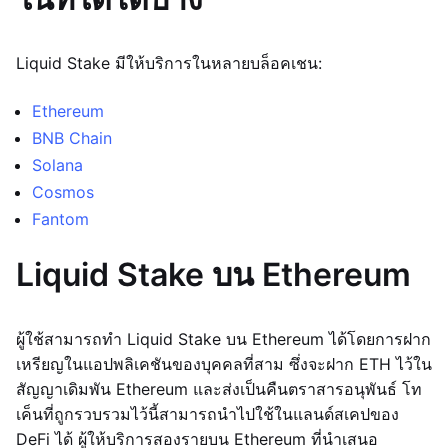
Liquid Stake มีให้บริการในหลายบล็อคเชน:
Ethereum
BNB Chain
Solana
Cosmos
Fantom
Liquid Stake บน Ethereum
ผู้ใช้สามารถทำ Liquid Stake บน Ethereum ได้โดยการฝาก
เหรียญในแอปพลิเคชันของบุคคลที่สาม ซึ่งจะฝาก ETH ไว้ใน
สัญญาเดิมพัน Ethereum และส่งเป็นคืนตราสารอนุพันธ์ โท
เค็นที่ถูกรวบรวมไว้นี้สามารถนำไปใช้ในแลนด์สเคปของ
DeFi ได้ ผู้ให้บริการสองรายบน Ethereum ที่นำเสนอ