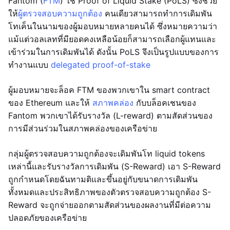
Fantom (
FTM
) ใช้ Proof of Liquid Stake (PoLS) ซึ่งช่วย
ให้
ผู้ตรวจสอบความถูกต้อง
คนเดียวสามารถทำการเดิมพัน
โทเค็นในนามของผู้มอบหมายหลายคนได้ ซึ่งหมายความว่า
แม้แต่วอลเลทที่มียอดคงเหลือน้อยก็สามารถเลือกผู้แทนและ
เข้าร่วมในการเดิมพันได้ ดังนั้น PoLS จึงเป็นรูปแบบของการ
ทำงานแบบ
delegated proof-of-stake
ผู้มอบหมายจะล็อค FTM ของพวกเขาใน smart contract
ของ Ethereum และให้
สภาพคล่อง
กับบล็อคเชนของ
Fantom พวกเขาได้รับรางวัล (L-reward) ตามสัดส่วนของ
การมีส่วนร่วมในสภาพคล่องของเครือข่าย
กลุ่มผู้ตรวจสอบความถูกต้องจะเดิมพันโท liquid tokens
เหล่านี้และรับรางวัลการเดิมพัน (S-Reward) เอา S-Reward
ถูกกำหนดโดยฉันทามติและขึ้นอยู่กับขนาดการเดิมพัน
ทั้งหมดและประสิทธิภาพของตัวตรวจสอบความถูกต้อง S-
Reward จะถูกจ่ายออกตามสัดส่วนของผลงานที่มีต่อความ
ปลอดภัยของเครือข่าย