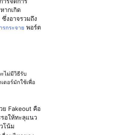
ธ์การจัดการ
นหากเกิด
 ซึ่งอาจรวมถึง
พอร์ต
ารกระจาย
ม่มีวิธีรับ
ดอร์มักใช้เพื่อ
ด้วย Fakeout คือ
รรอให้ทะลุแนว
นวโน้ม