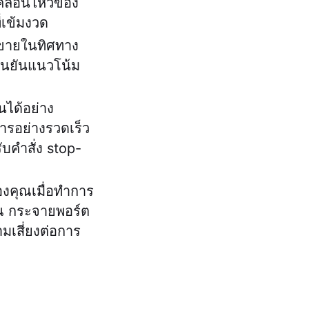
เคลื่อนไหวของ
่เข้มงวด
้อขายในทิศทาง
ยืนยันแนวโน้ม
นได้อย่าง
การอย่างรวดเร็ว
ับคำสั่ง stop-
งคุณเมื่อทำการ
ุณ กระจายพอร์ต
มเสี่ยงต่อการ