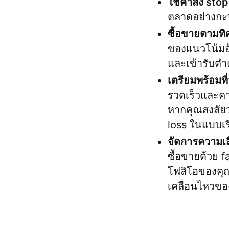
ใช้คำสั่ง sto
ตลาดอย่างกะทั
ซื้อขายตามท
ของแนวโน้มอ้
และเข้ารับตำ
เตรียมพร้อมที
รวดเร็วและคาด
หากคุณสงสัยว่
loss ในแบบเร
จัดการความเส
ซื้อขายด้วย 
โฟลิโอของคุณ
เคลื่อนไหวข