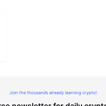
Join the thousands already learning crypto!
ree newsletter for daily cryp