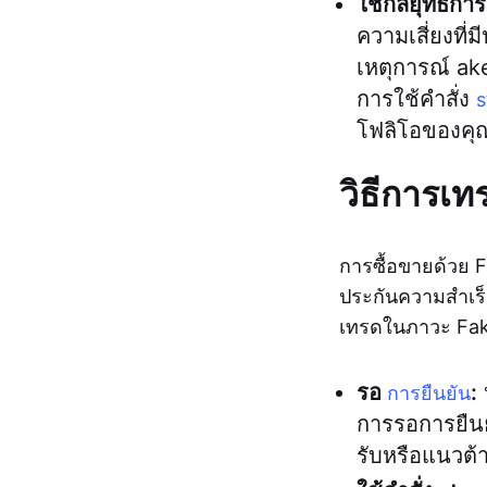
ใช้กลยุทธ์การ
ความเสี่ยงที่
เหตุการณ์ ake
การใช้คำสั่ง
s
โฟลิโอของคุ
วิธีการเ
การซื้อขายด้วย 
ประกันความสำเร็จท
เทรดในภาวะ Fak
รอ
:
ห
การยืนยัน
การรอการยืนย
รับหรือแนวต้า