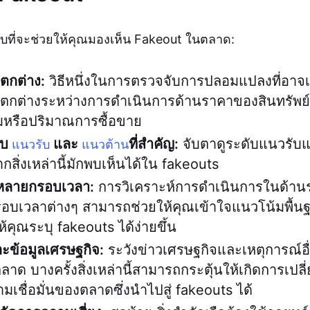
ดลับที่จะช่วยให้คุณมองเห็น Fakeout ในตลาด:
กต่าง:
วิธีหนึ่งในการตรวจจับการปลอมแปลงที่อาจเก
ต่างระหว่างการดำเนินการด้านราคาของสินทรัพย์และ
มหรือปริมาณการซื้อขาย
ับ
และ
ที่สำคัญ:
จับตาดูระดับแนวรับแ
แนวรับ
แนวต้าน
ากสิ่งเหล่านี้มักพบเห็นได้ใน fakeouts
หลายกรอบเวลา:
การวิเคราะห์การดำเนินการในด้า
รอบเวลาต่างๆ สามารถช่วยให้คุณเข้าใจแนวโน้มพื้นฐ
ห้คุณระบุ fakeouts ได้ง่ายขึ้น
ละข้อมูลเศรษฐกิจ:
ระวังข่าวเศรษฐกิจและเหตุการณ์อื่
ด บางครั้งสิ่งเหล่านี้สามารถกระตุ้นให้เกิดการเปล
มเชื่อมั่นของตลาดซึ่งนำไปสู่ fakeouts ได้