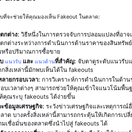
ดลับที่จะช่วยให้คุณมองเห็น Fakeout ในตลาด:
กต่าง:
วิธีหนึ่งในการตรวจจับการปลอมแปลงที่อาจเก
ต่างระหว่างการดำเนินการด้านราคาของสินทรัพย์และ
มหรือปริมาณการซื้อขาย
ับ
และ
ที่สำคัญ:
จับตาดูระดับแนวรับแ
แนวรับ
แนวต้าน
ากสิ่งเหล่านี้มักพบเห็นได้ใน fakeouts
หลายกรอบเวลา:
การวิเคราะห์การดำเนินการในด้า
รอบเวลาต่างๆ สามารถช่วยให้คุณเข้าใจแนวโน้มพื้นฐ
ห้คุณระบุ fakeouts ได้ง่ายขึ้น
ละข้อมูลเศรษฐกิจ:
ระวังข่าวเศรษฐกิจและเหตุการณ์อื่
ด บางครั้งสิ่งเหล่านี้สามารถกระตุ้นให้เกิดการเปล
มเชื่อมั่นของตลาดซึ่งนำไปสู่ fakeouts ได้