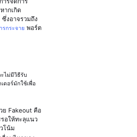
ธ์การจัดการ
นหากเกิด
 ซึ่งอาจรวมถึง
พอร์ต
ารกระจาย
ม่มีวิธีรับ
ดอร์มักใช้เพื่อ
ด้วย Fakeout คือ
รรอให้ทะลุแนว
นวโน้ม