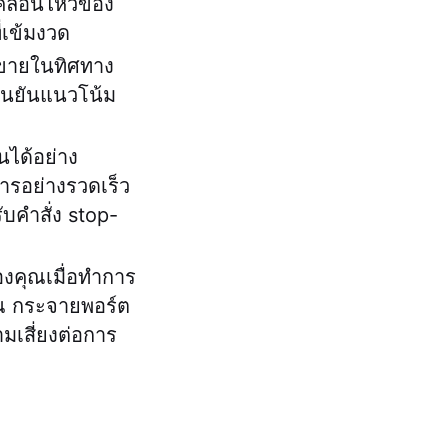
เคลื่อนไหวของ
่เข้มงวด
้อขายในทิศทาง
ยืนยันแนวโน้ม
นได้อย่าง
การอย่างรวดเร็ว
ับคำสั่ง stop-
งคุณเมื่อทำการ
ุณ กระจายพอร์ต
มเสี่ยงต่อการ