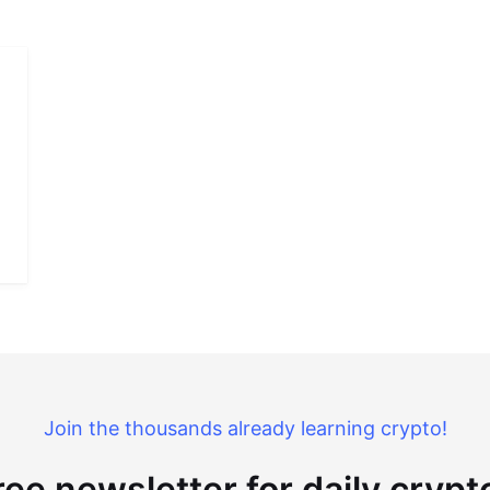
Join the thousands already learning crypto!
ree newsletter for daily cryp