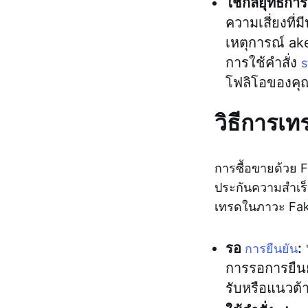
ใช้กลยุทธ์การ
ความเสี่ยงที่
เหตุการณ์ ake
การใช้คำสั่ง
s
โฟลิโอของคุ
วิธีการเ
การซื้อขายด้วย 
ประกันความสำเร็จท
เทรดในภาวะ Fak
รอ
:
ห
การยืนยัน
การรอการยืนย
รับหรือแนวต้า