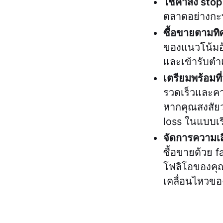
ใช้คำสั่ง sto
ตลาดอย่างกะทั
ซื้อขายตามท
ของแนวโน้มอ้
และเข้ารับตำ
เตรียมพร้อมที
รวดเร็วและคาด
หากคุณสงสัยว่
loss ในแบบเร
จัดการความเส
ซื้อขายด้วย 
โฟลิโอของคุณ
เคลื่อนไหวข